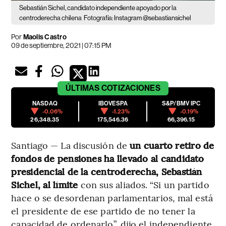
Sebastián Sichel, candidato independiente apoyado por la
centroderecha chilena
Fotografía: Instagram @sebastiansichel
Por
Maolis Castro
09 de septiembre, 2021 | 07:15 PM
ÚLTIMAS
COTIZACIONES
NASDAQ
IBOVESPA
S&P/BMV IPC
-0.06%
-1.23%
-0.19%
26,348.35
175,546.36
66,396.15
Santiago — La discusión de
un cuarto retiro de
fondos de pensiones ha llevado al candidato
presidencial de la centroderecha, Sebastián
Sichel, al límite
con sus aliados. “Si un partido
hace o se desordenan parlamentarios, mal está
el presidente de ese partido de no tener la
capacidad de ordenarlo”, dijo el independiente