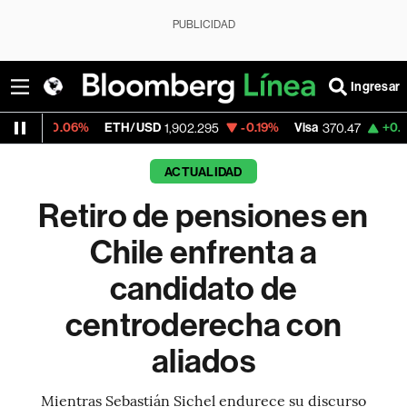
PUBLICIDAD
Ingresar
%
ETH/USD
-0.19%
Visa
+0.52%
Mercado
1,902.295
370.47
ACTUALIDAD
Retiro de pensiones en
Chile enfrenta a
candidato de
centroderecha con
aliados
Mientras Sebastián Sichel endurece su discurso