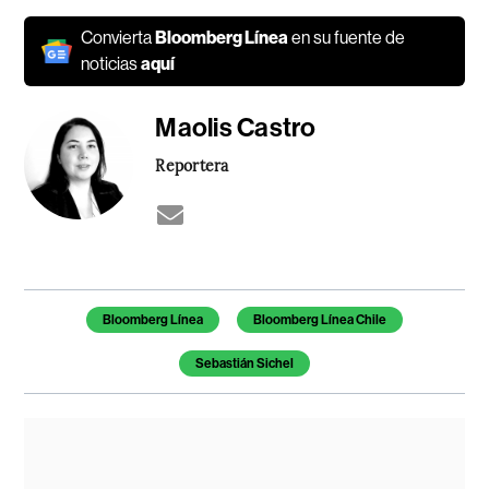
Convierta
Bloomberg Línea
en su fuente de
noticias
aquí
Maolis Castro
Reportera
Temas de este artículo
Bloomberg Línea
Bloomberg Línea Chile
Sebastián Sichel