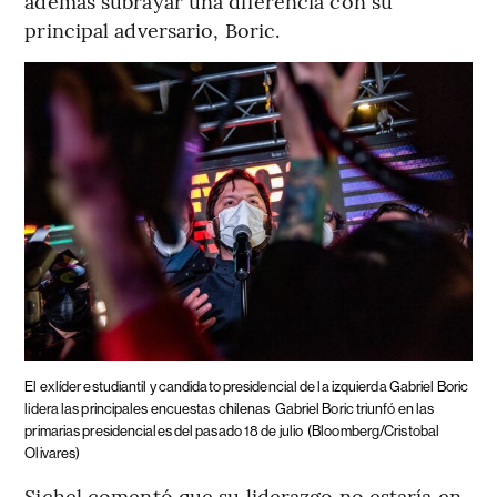
además subrayar una diferencia con su
principal adversario, Boric.
El exlíder estudiantil y candidato presidencial de la izquierda Gabriel Boric
lidera las principales encuestas chilenas
Gabriel Boric triunfó en las
primarias presidenciales del pasado 18 de julio
(Bloomberg/Cristobal
Olivares)
Sichel comentó que su liderazgo no estaría en