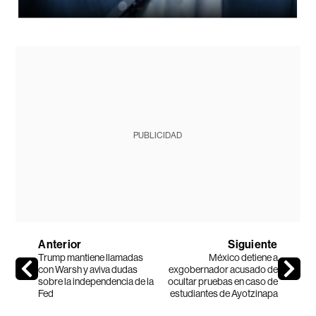
PUBLICIDAD
Anterior
Siguiente
Trump mantiene llamadas
México detiene a
con Warsh y aviva dudas
exgobernador acusado de
sobre la independencia de la
ocultar pruebas en caso de
Fed
estudiantes de Ayotzinapa