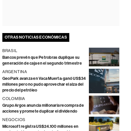
OTRAS NOTICIAS ECONÓMICAS
BRASIL
Bancos prevén que Petrobras duplique su
generación de caja en el segundo trimestre
ARGENTINA
GeoPark avanza en Vaca Muerta: ganó US$34
millones pero no pudo aprovechar el alza del
precio del petróleo
COLOMBIA
Grupo Argos anuncia millonaria recompra de
acciones y promete duplicar el dividendo
NEGOCIOS
Microsoft registra US$24.100 millones en