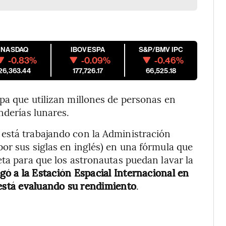
NASDAQ
IBOVESPA
S&P/BMV IPC
-0.83%
-0.09%
-0.46%
26,363.44
177,726.17
66,525.18
pa que utilizan millones de personas en
nderías lunares.
está trabajando con la Administración
or sus siglas en inglés) en una fórmula que
eta para que los astronautas puedan lavar la
egó a la Estación Espacial Internacional en
 está evaluando su rendimiento
.