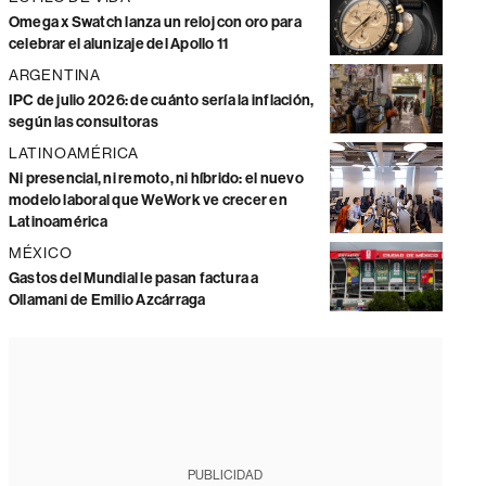
Omega x Swatch lanza un reloj con oro para
celebrar el alunizaje del Apollo 11
ARGENTINA
IPC de julio 2026: de cuánto sería la inflación,
según las consultoras
LATINOAMÉRICA
Ni presencial, ni remoto, ni híbrido: el nuevo
modelo laboral que WeWork ve crecer en
Latinoamérica
MÉXICO
Gastos del Mundial le pasan factura a
Ollamani de Emilio Azcárraga
PUBLICIDAD