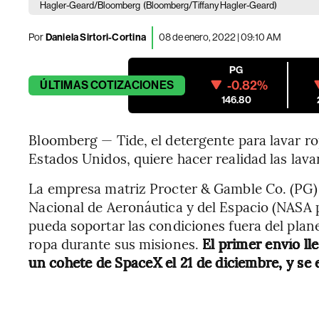
Hagler-Geard/Bloomberg
(Bloomberg/Tiffany Hagler-Geard)
Por
Daniela Sirtori-Cortina
08 de enero, 2022 | 09:10 AM
PG
-0.82%
ÚLTIMAS
COTIZACIONES
146.80
Bloomberg — Tide, el detergente para lavar ro
Estados Unidos, quiere hacer realidad las lava
La empresa matriz Procter & Gamble Co. (PG) 
Nacional de Aeronáutica y del Espacio (NASA p
pueda soportar las condiciones fuera del plan
ropa durante sus misiones.
El primer envío ll
un cohete de SpaceX el 21 de diciembre, y se