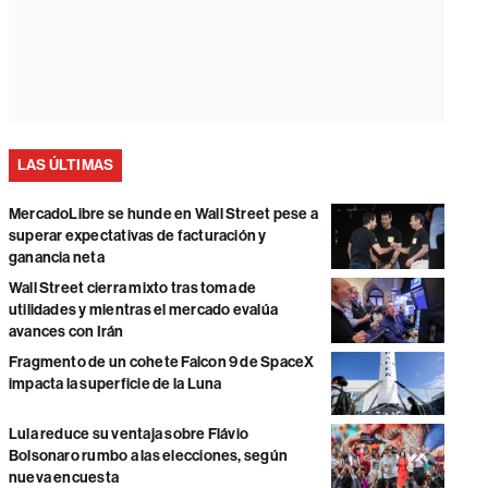
LAS ÚLTIMAS
MercadoLibre se hunde en Wall Street pese a
superar expectativas de facturación y
ganancia neta
Wall Street cierra mixto tras toma de
utilidades y mientras el mercado evalúa
avances con Irán
Fragmento de un cohete Falcon 9 de SpaceX
impacta la superficie de la Luna
Lula reduce su ventaja sobre Flávio
Bolsonaro rumbo a las elecciones, según
nueva encuesta