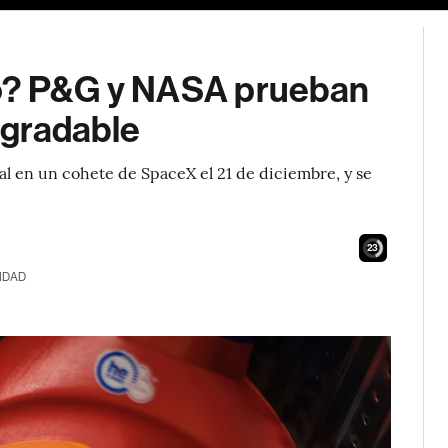
io? P&G y NASA prueban
egradable
nal en un cohete de SpaceX el 21 de diciembre, y se
21
IDAD