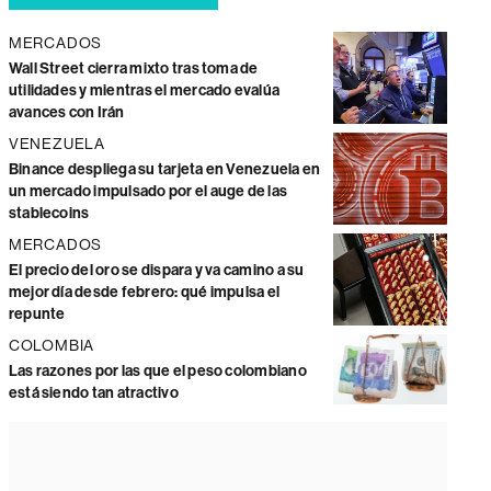
MERCADOS
Wall Street cierra mixto tras toma de
utilidades y mientras el mercado evalúa
avances con Irán
VENEZUELA
Binance despliega su tarjeta en Venezuela en
un mercado impulsado por el auge de las
stablecoins
MERCADOS
El precio del oro se dispara y va camino a su
mejor día desde febrero: qué impulsa el
repunte
COLOMBIA
Las razones por las que el peso colombiano
está siendo tan atractivo