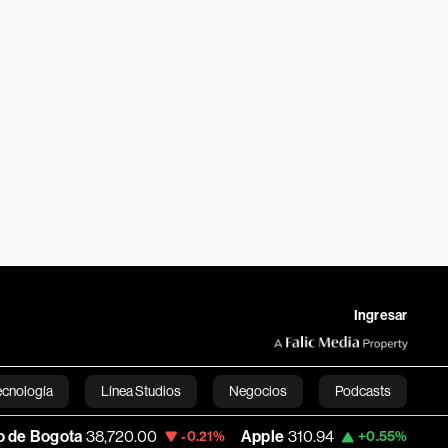
Ingresar
ecnología
Línea Studios
Negocios
Podcasts
,720.00
Apple
310.94
USD COP
3,175.9
-0.21%
+0.55%
English