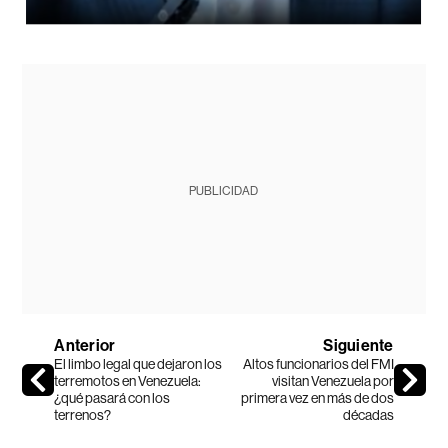
PUBLICIDAD
Anterior
Siguiente
El limbo legal que dejaron los
Altos funcionarios del FMI
terremotos en Venezuela:
visitan Venezuela por
¿qué pasará con los
primera vez en más de dos
terrenos?
décadas