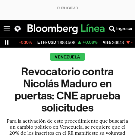
PUBLICIDAD
Ingresar
.10%
ETH/USD
+0.08%
Visa
-0.04%
Merc
1,883.508
366.13
VENEZUELA
Revocatorio contra
Nicolás Maduro en
puertas: CNE aprueba
solicitudes
Para la activación de este procedimiento que buscaría
un cambio político en Venezuela, se requiere que el
20% de los inscritos en el RE manifieste su voluntad