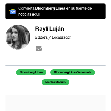
Convierta
Bloomberg Línea
en su fuente de
noticias
aquí
Raylí Luján
Editora / Localizador
Temas de este artículo
Bloomberg Línea
Bloomberg Línea Venezuela
Nicolás Maduro