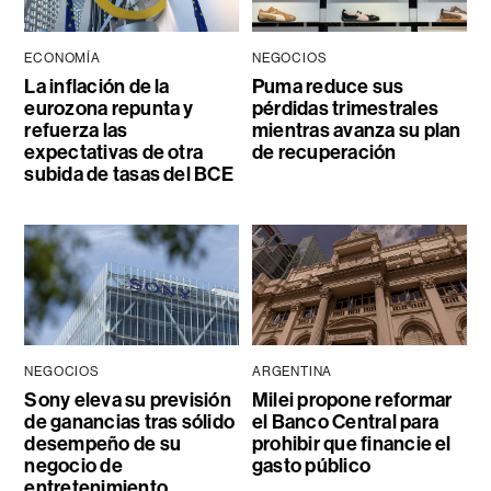
ECONOMÍA
NEGOCIOS
La inflación de la
Puma reduce sus
eurozona repunta y
pérdidas trimestrales
refuerza las
mientras avanza su plan
expectativas de otra
de recuperación
subida de tasas del BCE
NEGOCIOS
ARGENTINA
Sony eleva su previsión
Milei propone reformar
de ganancias tras sólido
el Banco Central para
desempeño de su
prohibir que financie el
negocio de
gasto público
entretenimiento