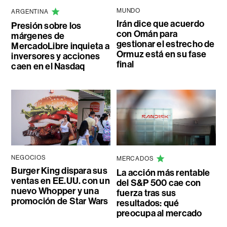
MUNDO
ARGENTINA
Irán dice que acuerdo
Presión sobre los
con Omán para
márgenes de
gestionar el estrecho de
MercadoLibre inquieta a
Ormuz está en su fase
inversores y acciones
final
caen en el Nasdaq
NEGOCIOS
MERCADOS
Burger King dispara sus
La acción más rentable
ventas en EE.UU. con un
del S&P 500 cae con
nuevo Whopper y una
fuerza tras sus
promoción de Star Wars
resultados: qué
preocupa al mercado