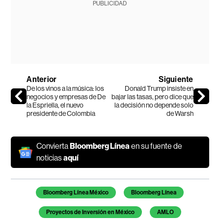
PUBLICIDAD
Anterior
Siguiente
De los vinos a la música: los
Donald Trump insiste en
negocios y empresas de De
bajar las tasas, pero dice que
la Espriella, el nuevo
la decisión no depende solo
presidente de Colombia
de Warsh
Convierta
Bloomberg Línea
en su fuente de
noticias
aquí
Temas de este artículo
Bloomberg Línea México
Bloomberg Línea
Proyectos de Inversión en México
AMLO