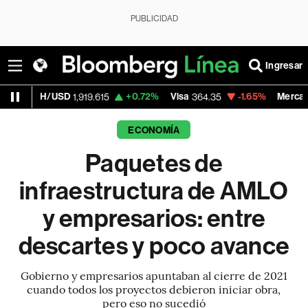
PUBLICIDAD
Ingresar
D
+0.72%
Visa
-1.65%
MercadoLibre
1,919.615
364.35
1,802.6
ECONOMÍA
Paquetes de
infraestructura de AMLO
y empresarios: entre
descartes y poco avance
Gobierno y empresarios apuntaban al cierre de 2021
cuando todos los proyectos debieron iniciar obra,
pero eso no sucedió