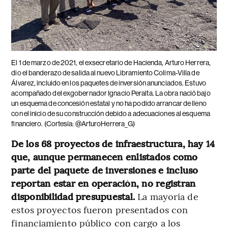
El 1 de marzo de 2021, el exsecretario de Hacienda, Arturo Herrera,
dio el banderazo de salida al nuevo Libramiento Colima-Villa de
Álvarez, incluido en los paquetes de inversión anunciados. Estuvo
acompañado del exgobernador Ignacio Peralta. La obra nació bajo
un esquema de concesión estatal y no ha podido arrancar de lleno
con el inicio de su construcción debido a adecuaciones al esquema
financiero. (Cortesía: @ArturoHerrera_G)
De los 68 proyectos de infraestructura, hay 14
que, aunque permanecen enlistados como
parte del paquete de inversiones e incluso
reportan estar en operación, no registran
disponibilidad presupuestal.
La mayoría de
estos proyectos fueron presentados con
financiamiento público con cargo a los