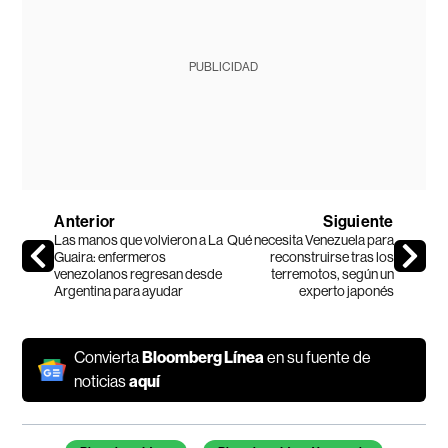
PUBLICIDAD
Anterior
Siguiente
Las manos que volvieron a La
Qué necesita Venezuela para
Guaira: enfermeros
reconstruirse tras los
venezolanos regresan desde
terremotos, según un
Argentina para ayudar
experto japonés
Convierta
Bloomberg Línea
en su fuente de
noticias
aquí
Temas de este artículo