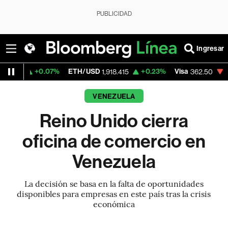
PUBLICIDAD
Ingresar
+0.07%
ETH/USD
+0.23%
Visa
-2.15%
Me
1,918.415
362.50
VENEZUELA
Reino Unido cierra
oficina de comercio en
Venezuela
La decisión se basa en la falta de oportunidades
disponibles para empresas en este país tras la crisis
económica