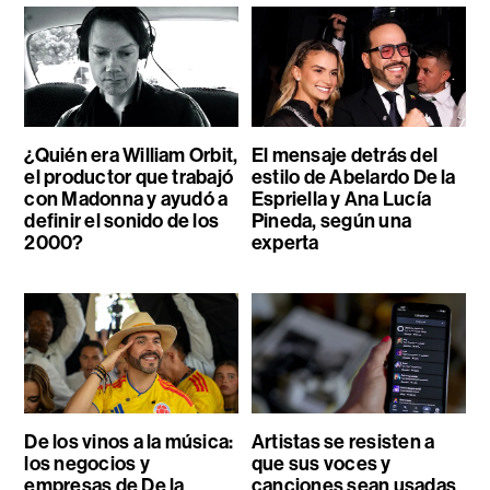
¿Quién era William Orbit,
El mensaje detrás del
el productor que trabajó
estilo de Abelardo De la
con Madonna y ayudó a
Espriella y Ana Lucía
definir el sonido de los
Pineda, según una
2000?
experta
De los vinos a la música:
Artistas se resisten a
los negocios y
que sus voces y
empresas de De la
canciones sean usadas