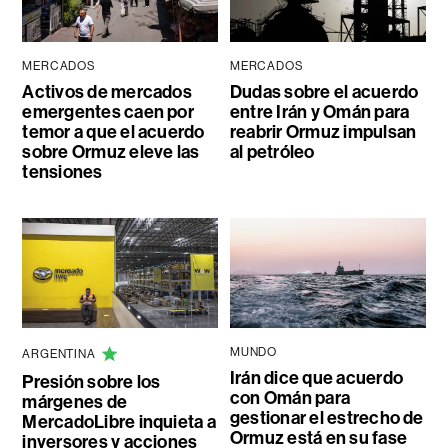
MERCADOS
MERCADOS
Activos de mercados
Dudas sobre el acuerdo
emergentes caen por
entre Irán y Omán para
temor a que el acuerdo
reabrir Ormuz impulsan
sobre Ormuz eleve las
al petróleo
tensiones
MUNDO
ARGENTINA
Irán dice que acuerdo
Presión sobre los
con Omán para
márgenes de
gestionar el estrecho de
MercadoLibre inquieta a
Ormuz está en su fase
inversores y acciones