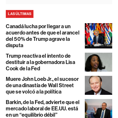
LAS ÚLTIMAS
Canadá lucha por llegar a un
acuerdo antes de que el arancel
del 50% de Trump agrave la
disputa
Trump reactiva el intento de
destituir a la gobernadora Lisa
Cook de la Fed
Muere John Loeb Jr., el sucesor
de una dinastía de Wall Street
que se volcó a la política
Barkin, de la Fed, advierte que el
mercado laboral de EE.UU. está
en un “equilibrio débil”