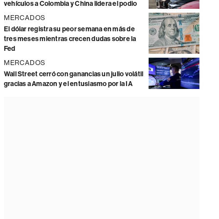
vehículos a Colombia y China lidera el podio
MERCADOS
El dólar registra su peor semana en más de
tres meses mientras crecen dudas sobre la
Fed
MERCADOS
Wall Street cerró con ganancias un julio volátil
gracias a Amazon y el entusiasmo por la IA