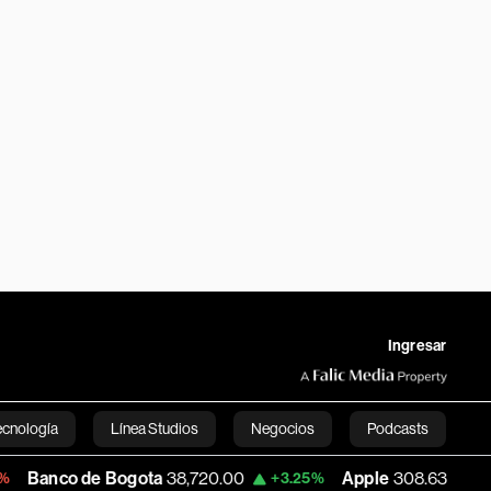
Ingresar
ecnología
Línea Studios
Negocios
Podcasts
o de Bogota
38,720.00
Apple
308.63
U
+3.25%
-7.53%
English