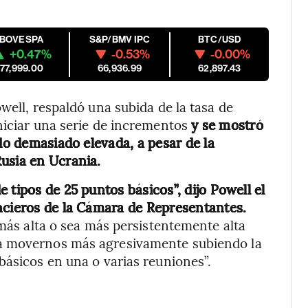
IBOVESPA
S&P/BMV IPC
BTC/USD
+0.47%
-0.53%
-0.00%
177,999.00
66,936.99
62,897.43
well, respaldó una subida de la tasa de
niciar una serie de incrementos
y se mostró
ndo demasiado elevada, a pesar de la
usia en Ucrania.
 tipos de 25 puntos básicos”, dijo Powell el
ncieros de la Cámara de Representantes.
 más alta o sea más persistentemente alta
ra movernos más agresivamente subiendo la
básicos en una o varias reuniones”.