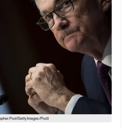
apher: Pool/Getty Images /Pool)