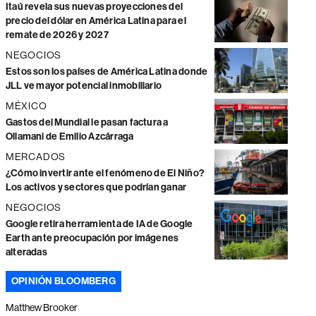
Itaú revela sus nuevas proyecciones del
precio del dólar en América Latina para el
remate de 2026 y 2027
NEGOCIOS
Estos son los países de América Latina donde
JLL ve mayor potencial inmobiliario
MÉXICO
Gastos del Mundial le pasan factura a
Ollamani de Emilio Azcárraga
MERCADOS
¿Cómo invertir ante el fenómeno de El Niño?
Los activos y sectores que podrían ganar
NEGOCIOS
Google retira herramienta de IA de Google
Earth ante preocupación por imágenes
alteradas
OPINIÓN BLOOMBERG
Matthew Brooker