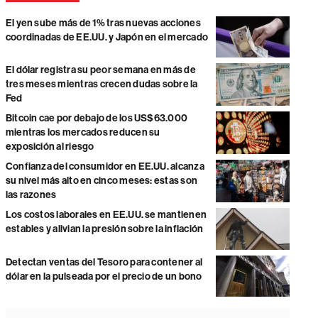
El yen sube más de 1% tras nuevas acciones
coordinadas de EE.UU. y Japón en el mercado
El dólar registra su peor semana en más de
tres meses mientras crecen dudas sobre la
Fed
Bitcoin cae por debajo de los US$63.000
mientras los mercados reducen su
exposición al riesgo
Confianza del consumidor en EE.UU. alcanza
su nivel más alto en cinco meses: estas son
las razones
Los costos laborales en EE.UU. se mantienen
estables y alivian la presión sobre la inflación
Detectan ventas del Tesoro para contener al
dólar en la pulseada por el precio de un bono