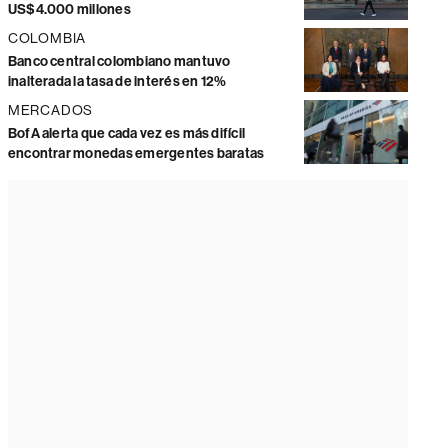
US$4.000 millones
COLOMBIA
Banco central colombiano mantuvo
inalterada la tasa de interés en 12%
MERCADOS
BofA alerta que cada vez es más difícil
encontrar monedas emergentes baratas