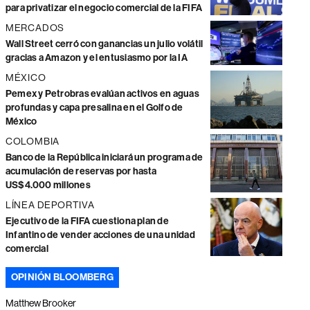
para privatizar el negocio comercial de la FIFA
MERCADOS
Wall Street cerró con ganancias un julio volátil
gracias a Amazon y el entusiasmo por la IA
MÉXICO
Pemex y Petrobras evalúan activos en aguas
profundas y capa presalina en el Golfo de
México
COLOMBIA
Banco de la República iniciará un programa de
acumulación de reservas por hasta
US$4.000 millones
LÍNEA DEPORTIVA
Ejecutivo de la FIFA cuestiona plan de
Infantino de vender acciones de una unidad
comercial
OPINIÓN BLOOMBERG
Matthew Brooker