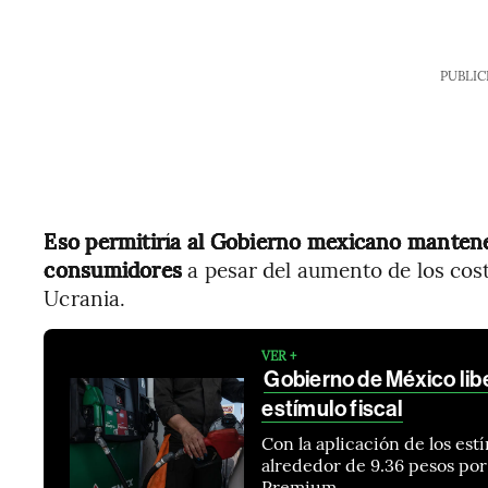
PUBLIC
Eso permitiría al Gobierno mexicano mantener
consumidores
a pesar del aumento de los costo
Ucrania.
VER +
Gobierno de México libe
estímulo fiscal
Con la aplicación de los est
alrededor de 9.36 pesos por 
Premium