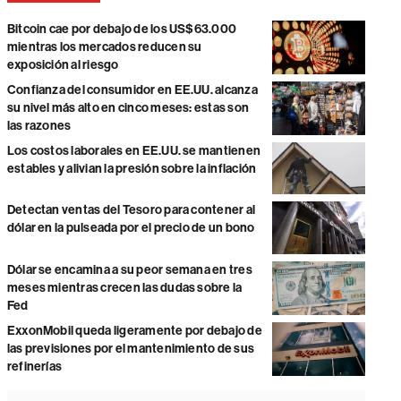
Bitcoin cae por debajo de los US$63.000
mientras los mercados reducen su
exposición al riesgo
Confianza del consumidor en EE.UU. alcanza
su nivel más alto en cinco meses: estas son
las razones
Los costos laborales en EE.UU. se mantienen
estables y alivian la presión sobre la inflación
Detectan ventas del Tesoro para contener al
dólar en la pulseada por el precio de un bono
Dólar se encamina a su peor semana en tres
meses mientras crecen las dudas sobre la
Fed
ExxonMobil queda ligeramente por debajo de
las previsiones por el mantenimiento de sus
refinerías