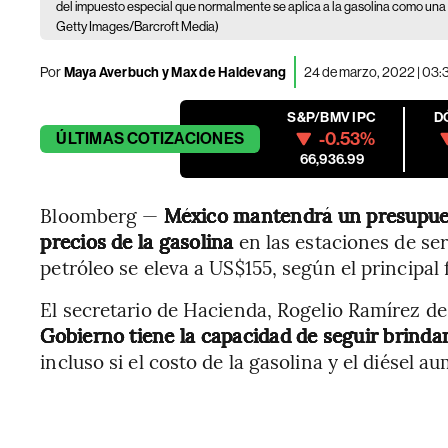
del impuesto especial que normalmente se aplica a la gasolina como una 
Getty Images/Barcroft Media)
Por
Maya Averbuch y Max de Haldevang
24 de marzo, 2022 | 03
S&P/BMV IPC
D
-0.53%
ÚLTIMAS
COTIZACIONES
66,936.99
Bloomberg —
México mantendrá un presupuest
precios de la gasolina
en las estaciones de serv
petróleo se eleva a US$155, según el principal 
El secretario de Hacienda, Rogelio Ramírez de
Gobierno tiene la capacidad de seguir brinda
incluso si el costo de la gasolina y el diésel