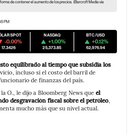
forma de contener el aumento de los precios.
(Barcroft Media via
:38 PM
ÓLAR SPOT
NASDAQ
BTC/USD
-0.00%
+1.00%
+0.12%
17.3426
25,373.85
62,976.94
o equilibrado al tiempo que subsidia los
icio, incluso si el costo del barril de
funcionario de finanzas del país.
 la O., le dijo a Bloomberg News que
el
ndo desgravación fiscal sobre el petróleo
,
 aumenta mucho más que su nivel actual.