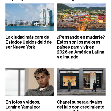
La ciudad más cara de
¿Pensando en mudarte?
Estados Unidos dejó de
Estos son los mejores
ser Nueva York
países para vivir en
2026 en América Latina
y el mundo
En fotos y videos:
Chanel supera a rivales
Lamine Yamal por
del lujo con crecimiento