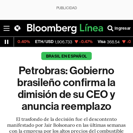
PUBLICIDAD
Ingresar
0%
ETH/USD
-0.47%
Visa
-0.28%
Mercad
1,906.733
368.54
BRASIL EN ESPAÑOL
Petrobras: Gobierno
brasileño confirma la
dimisión de su CEO y
anuncia reemplazo
El trasfondo de la decisión fue el descontento
manifestado por Jair Bolsonaro en las últimas semanas
con la empresa por los altos precios del combustible