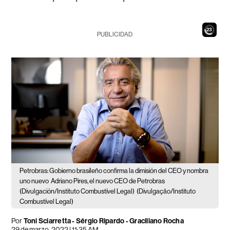
21
PUBLICIDAD
Petrobras: Gobierno brasileño confirma la dimisión del CEO y nombra
uno nuevo
Adriano Pires, el nuevo CEO de Petrobras
(Divulgación/Instituto Combustível Legal)
(Divulgação/Instituto
Combustível Legal)
Por
Toni Sciarretta
-
Sérgio Ripardo
-
Graciliano Rocha
29 de marzo, 2022 | 11:35 AM