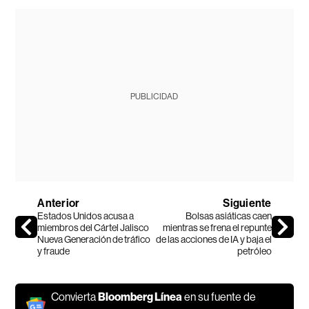
PUBLICIDAD
Anterior
Siguiente
Estados Unidos acusa a
Bolsas asiáticas caen
miembros del Cártel Jalisco
mientras se frena el repunte
Nueva Generación de tráfico
de las acciones de IA y baja el
y fraude
petróleo
Convierta
Bloomberg Línea
en su fuente de