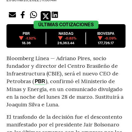
ÚLTIMAS
COTIZACIONES
PBR
NASDAQ
IBOVESPA
-1.92%
-0.83%
-0.09%
18.36
26,363.44
177,726.17
Bloomberg Línea — Adriano Pires, socio
fundador y director del Centro Brasileño de
Infraestructura (CBIE), será el nuevo CEO de
Petrobras (
), confirmó el Ministerio de
PBR
Minas y Energía, en un comunicado divulgado
en la noche del lunes 28 de marzo. Sustituirá a
Joaquim Silva e Luna.
El trasfondo de la decisión fue el descontento
manifestado por el presidente Jair Bolsonaro
en las últimas semanas con la empresa por los