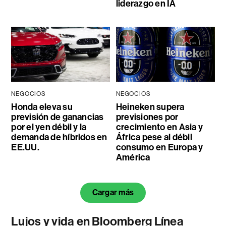
liderazgo en IA
NEGOCIOS
NEGOCIOS
Honda eleva su
Heineken supera
previsión de ganancias
previsiones por
por el yen débil y la
crecimiento en Asia y
demanda de híbridos en
África pese al débil
EE.UU.
consumo en Europa y
América
Cargar más
Lujos y vida en Bloomberg Línea