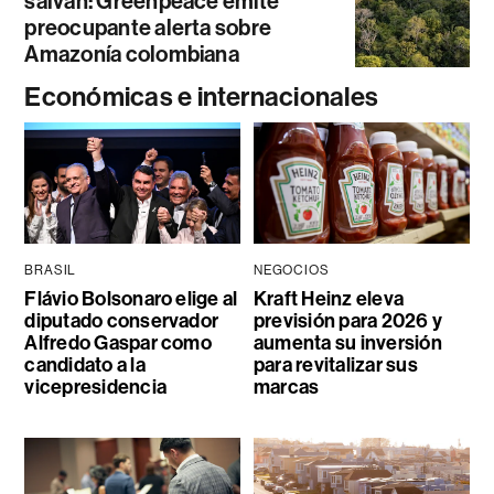
salvan: Greenpeace emite
preocupante alerta sobre
Amazonía colombiana
Económicas e internacionales
BRASIL
NEGOCIOS
Flávio Bolsonaro elige al
Kraft Heinz eleva
diputado conservador
previsión para 2026 y
Alfredo Gaspar como
aumenta su inversión
candidato a la
para revitalizar sus
vicepresidencia
marcas