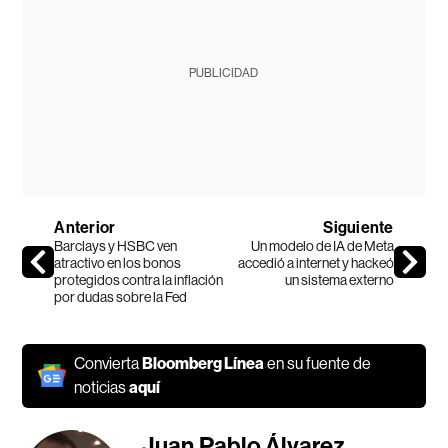
PUBLICIDAD
Anterior
Siguiente
Barclays y HSBC ven
Un modelo de IA de Meta
atractivo en los bonos
accedió a internet y hackeó
protegidos contra la inflación
un sistema externo
por dudas sobre la Fed
Convierta
Bloomberg Línea
en su fuente de
noticias
aquí
Juan Pablo Álvarez