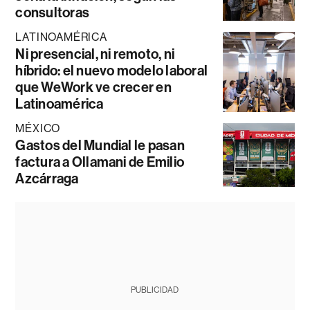
consultoras
LATINOAMÉRICA
Ni presencial, ni remoto, ni
híbrido: el nuevo modelo laboral
que WeWork ve crecer en
Latinoamérica
MÉXICO
Gastos del Mundial le pasan
factura a Ollamani de Emilio
Azcárraga
PUBLICIDAD