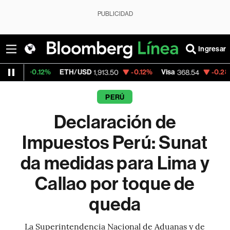
PUBLICIDAD
Ingresar
12%
ETH/USD
-0.12%
Visa
-0.28%
Mercado
1,913.50
368.54
PERÚ
Declaración de
Impuestos Perú: Sunat
da medidas para Lima y
Callao por toque de
queda
La Superintendencia Nacional de Aduanas y de