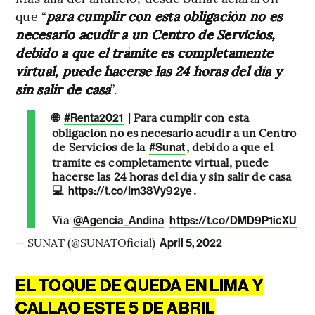
que “
para cumplir con esta obligación no es
necesario acudir a un Centro de Servicios,
debido a que el trámite es completamente
virtual, puede hacerse las 24 horas del día y
sin salir de casa
”.
🌐
| Para cumplir con esta
#Renta2021
obligación no es necesario acudir a un Centro
de Servicios de la
, debido a que el
#Sunat
trámite es completamente virtual, puede
hacerse las 24 horas del día y sin salir de casa
💻
.
https://t.co/Im38Vy92ye
Vía
@Agencia_Andina
https://t.co/DMD9P1icXU
— SUNAT (@SUNATOficial)
April 5, 2022
EL TOQUE DE QUEDA EN LIMA Y
CALLAO ESTE 5 DE ABRIL