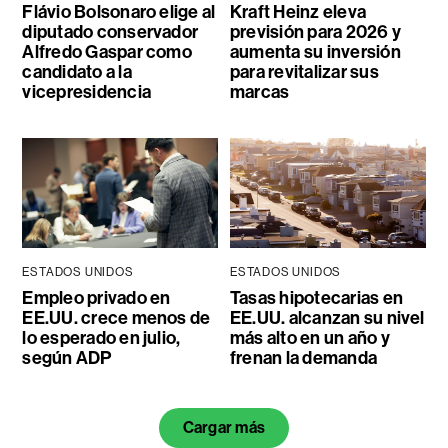
Flávio Bolsonaro elige al
Kraft Heinz eleva
diputado conservador
previsión para 2026 y
Alfredo Gaspar como
aumenta su inversión
candidato a la
para revitalizar sus
vicepresidencia
marcas
ESTADOS UNIDOS
ESTADOS UNIDOS
Empleo privado en
Tasas hipotecarias en
EE.UU. crece menos de
EE.UU. alcanzan su nivel
lo esperado en julio,
más alto en un año y
según ADP
frenan la demanda
Cargar más