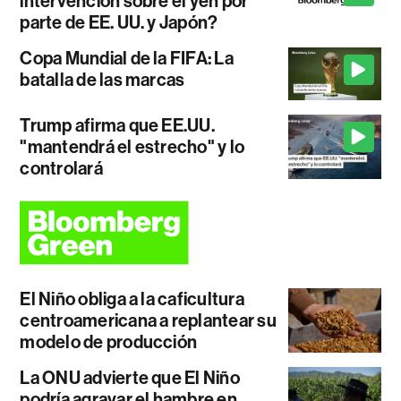
intervención sobre el yen por
parte de EE. UU. y Japón?
Copa Mundial de la FIFA: La
batalla de las marcas
Trump afirma que EE.UU.
"mantendrá el estrecho" y lo
controlará
El Niño obliga a la caficultura
centroamericana a replantear su
modelo de producción
La ONU advierte que El Niño
podría agravar el hambre en