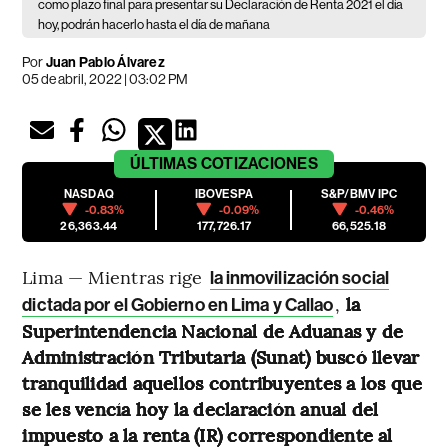
como plazo final para presentar su Declaración de Renta 2021 el día
hoy, podrán hacerlo hasta el día de mañana
Por
Juan Pablo Álvarez
05 de abril, 2022 | 03:02 PM
ÚLTIMAS
COTIZACIONES
NASDAQ
IBOVESPA
S&P/BMV IPC
-0.83%
-0.09%
-0.46%
26,363.44
177,726.17
66,525.18
Lima — Mientras rige
la inmovilización social
,
la
dictada por el Gobierno en Lima y Callao
Superintendencia Nacional de Aduanas y de
Administración Tributaria (Sunat) buscó llevar
tranquilidad aquellos contribuyentes a los que
se les vencía hoy la declaración anual del
impuesto a la renta (IR) correspondiente al