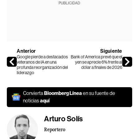
PUBLICIDAD
Anterior
Siguiente
Google pierde a destacados
Bank of America prevé que el
veteranos de IA en una
yen se aprecie 6% frente al
profunda reorganización del
dólar a finales de 2026
liderazgo
Convierta
Bloomberg Línea
en su fuente de
noticias
aquí
Arturo Solís
Reportero