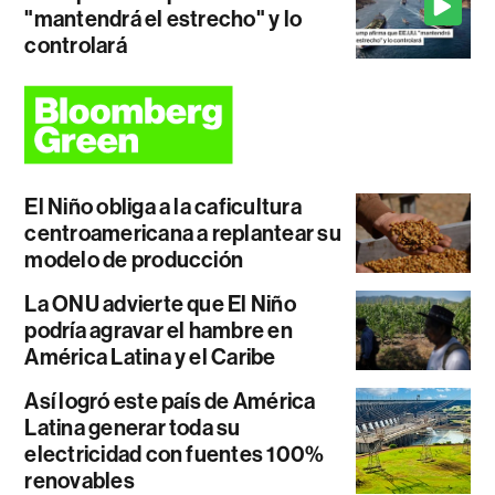
"mantendrá el estrecho" y lo
controlará
El Niño obliga a la caficultura
centroamericana a replantear su
modelo de producción
La ONU advierte que El Niño
podría agravar el hambre en
América Latina y el Caribe
Así logró este país de América
Latina generar toda su
electricidad con fuentes 100%
renovables