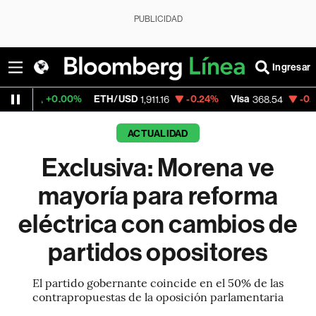
PUBLICIDAD
Ingresar
0.00%
ETH/USD
-0.24%
Visa
-0.28%
Merca
1,911.16
368.54
ACTUALIDAD
Exclusiva: Morena ve
mayoría para reforma
eléctrica con cambios de
partidos opositores
El partido gobernante coincide en el 50% de las
contrapropuestas de la oposición parlamentaria