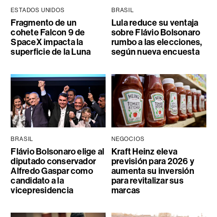
ESTADOS UNIDOS
BRASIL
Fragmento de un
Lula reduce su ventaja
cohete Falcon 9 de
sobre Flávio Bolsonaro
SpaceX impacta la
rumbo a las elecciones,
superficie de la Luna
según nueva encuesta
BRASIL
NEGOCIOS
Flávio Bolsonaro elige al
Kraft Heinz eleva
diputado conservador
previsión para 2026 y
Alfredo Gaspar como
aumenta su inversión
candidato a la
para revitalizar sus
vicepresidencia
marcas