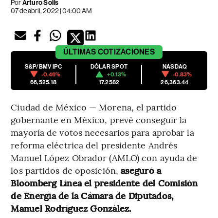
Por
Arturo Solís
07 de abril, 2022 | 04:00 AM
ÚLTIMAS
COTIZACIONES
S&P/BMV IPC
DÓLAR SPOT
NASDAQ
-0.46%
+0.13%
-0.83%
66,525.18
17.2582
26,363.44
Ciudad de México — Morena, el partido
gobernante en México, prevé conseguir la
mayoría de votos necesarios para aprobar la
reforma eléctrica del presidente Andrés
Manuel López Obrador (AMLO) con ayuda de
los partidos de oposición,
aseguró a
Bloomberg Línea el presidente del Comisión
de Energía de la Cámara de Diputados,
Manuel Rodríguez González.