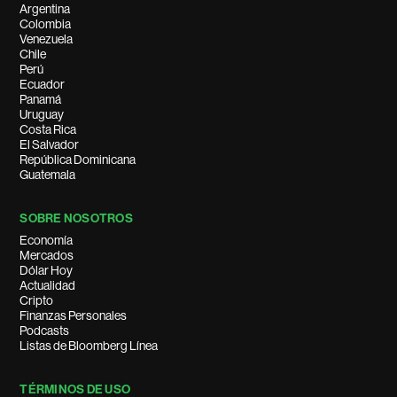
Argentina
Colombia
Venezuela
Chile
Perú
Ecuador
Panamá
Uruguay
Costa Rica
El Salvador
República Dominicana
Guatemala
SOBRE NOSOTROS
Economía
Mercados
Dólar Hoy
Actualidad
Cripto
Finanzas Personales
Podcasts
Listas de Bloomberg Línea
TÉRMINOS DE USO