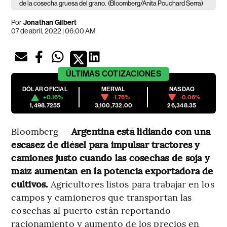
de la cosecha gruesa del grano.
(Bloomberg/Anita Pouchard Serra)
Por
Jonathan Gilbert
07 de abril, 2022 | 06:00 AM
ÚLTIMAS
COTIZACIONES
DÓLAR OFICIAL
MERVAL
NASDAQ
+0.16%
-1.76%
-0.06%
1,498.7255
3,100,732.00
26,348.35
Bloomberg —
Argentina está lidiando con una
escasez de diésel para impulsar tractores y
camiones justo cuando las cosechas de soja y
maíz aumentan en la potencia exportadora de
cultivos.
Agricultores listos para trabajar en los
campos y camioneros que transportan las
cosechas al puerto están reportando
racionamiento y aumento de los precios en