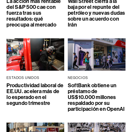
La acción más rentable
Wall Street cierra a la
del S&P 500 cae con
baja por el repunte del
fuerza tras sus
petróleo y nuevas dudas
resultados: qué
sobre un acuerdo con
preocupa al mercado
Irán
ESTADOS UNIDOS
NEGOCIOS
Productividad laboral de
SoftBank obtiene un
EE.UU. acelera más de
préstamo de
lo esperado en el
US$10.000 millones
segundo trimestre
respaldado por su
participación en OpenAI