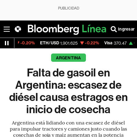
PUBLICIDAD
Ingresar
0.20%
ETH/USD
-0.22%
Visa
+0.52%
Mer
1,901.625
370.47
ARGENTINA
Falta de gasoil en
Argentina: escasez de
diésel causa estragos en
inicio de cosecha
Argentina está lidiando con una escasez de diésel
para impulsar tractores y camiones justo cuando las
cosechas de soja y maíz aumentan en la potencia