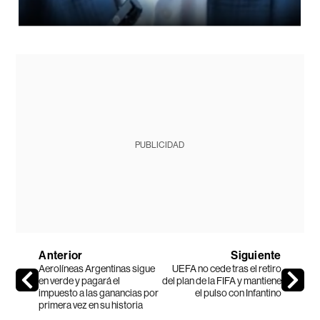
PUBLICIDAD
Anterior
Siguiente
Aerolíneas Argentinas sigue
UEFA no cede tras el retiro
en verde y pagará el
del plan de la FIFA y mantiene
impuesto a las ganancias por
el pulso con Infantino
primera vez en su historia