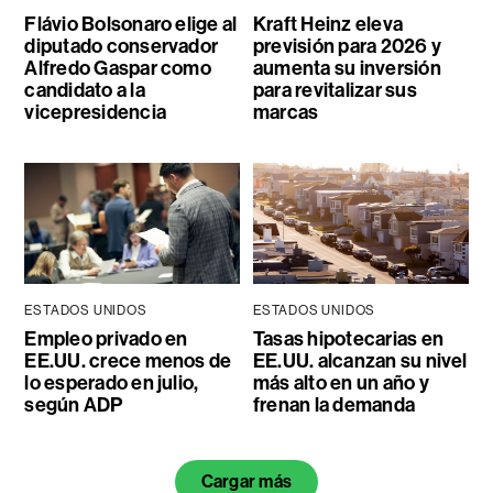
Flávio Bolsonaro elige al
Kraft Heinz eleva
diputado conservador
previsión para 2026 y
Alfredo Gaspar como
aumenta su inversión
candidato a la
para revitalizar sus
vicepresidencia
marcas
ESTADOS UNIDOS
ESTADOS UNIDOS
Empleo privado en
Tasas hipotecarias en
EE.UU. crece menos de
EE.UU. alcanzan su nivel
lo esperado en julio,
más alto en un año y
según ADP
frenan la demanda
Cargar más