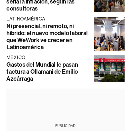
sería la inflación, según las
consultoras
LATINOAMÉRICA
Ni presencial, ni remoto, ni
híbrido: el nuevo modelo laboral
que WeWork ve crecer en
Latinoamérica
MÉXICO
Gastos del Mundial le pasan
factura a Ollamani de Emilio
Azcárraga
PUBLICIDAD