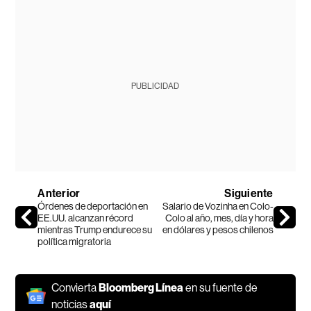
PUBLICIDAD
Anterior
Siguiente
Órdenes de deportación en
Salario de Vozinha en Colo-
EE.UU. alcanzan récord
Colo al año, mes, día y hora
mientras Trump endurece su
en dólares y pesos chilenos
política migratoria
Convierta
Bloomberg Línea
en su fuente de
noticias
aquí