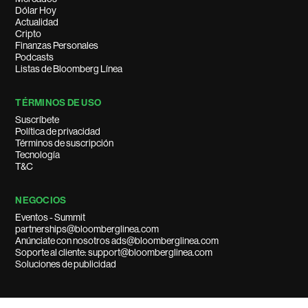
Dólar Hoy
Actualidad
Cripto
Finanzas Personales
Podcasts
Listas de Bloomberg Línea
TÉRMINOS DE USO
Suscríbete
Política de privacidad
Términos de suscripción
Tecnología
T&C
NEGOCIOS
Eventos - Summit
partnerships@bloomberglinea.com
Anúnciate con nosotros ads@bloomberglinea.com
Soporte al cliente: support@bloomberglinea.com
Soluciones de publicidad