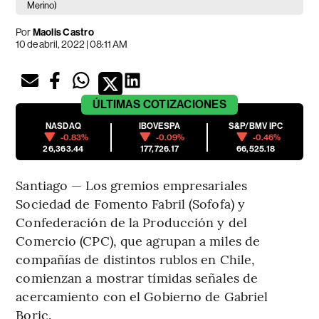
Merino)
Por
Maolis Castro
10 de abril, 2022 | 08:11 AM
ÚLTIMAS
COTIZACIONES
NASDAQ
IBOVESPA
S&P/BMV IPC
-0.83%
-0.09%
-0.46%
26,363.44
177,726.17
66,525.18
Santiago — Los gremios empresariales
Sociedad de Fomento Fabril (Sofofa) y
Confederación de la Producción y del
Comercio (CPC), que agrupan a miles de
compañías de distintos rublos en Chile,
comienzan a mostrar tímidas señales de
acercamiento con el Gobierno de Gabriel
Boric.