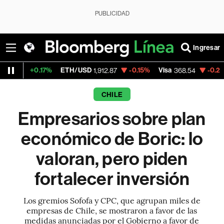
PUBLICIDAD
Ingresar
%
ETH/USD
-0.15%
Visa
-0.28%
MercadoLi
1,912.87
368.54
CHILE
Empresarios sobre plan
económico de Boric: lo
valoran, pero piden
fortalecer inversión
Los gremios Sofofa y CPC, que agrupan miles de
empresas de Chile, se mostraron a favor de las
medidas anunciadas por el Gobierno a favor de