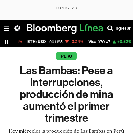
PUBLICIDAD
Ingresar
H/USD
-0.24%
Visa
+0.52%
MercadoLibre
1,901.185
370.47
1
PERÚ
Las Bambas: Pese a
interrupciones,
producción de mina
aumentó el primer
trimestre
Hoy miércoles la producción de Las Bambas en Perú