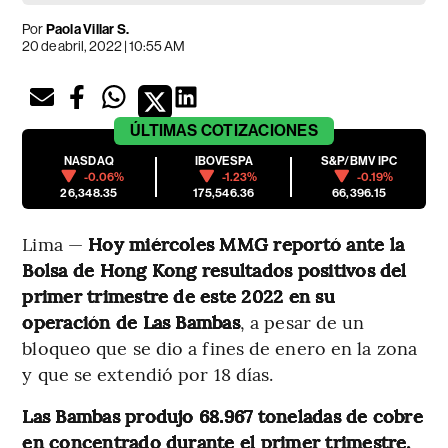
Por
Paola Villar S.
20 de abril, 2022 | 10:55 AM
ÚLTIMAS
COTIZACIONES
NASDAQ
IBOVESPA
S&P/BMV IPC
-0.06%
-1.23%
-0.19%
26,348.35
175,546.36
66,396.15
Lima —
Hoy miércoles MMG reportó ante la
Bolsa de Hong Kong resultados positivos del
primer trimestre de este 2022 en su
operación de Las Bambas
, a pesar de un
bloqueo que se dio a fines de enero en la zona
y que se extendió por 18 días.
Las Bambas produjo 68.967 toneladas de cobre
en concentrado durante el primer trimestre,