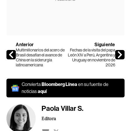
Anterior
Siguiente
Multimillonarios del acero de
Fechas de la visita del papa
Brasil desafían el avance de
León XIV a Perú, Argentina y
China en la siderurgia
Uruguay en noviembre de
latinoamericana
2026
Convierta
Bloomberg Línea
en su fuente de
noticias
aquí
Paola Villar S.
Editora