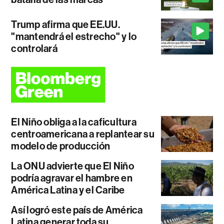
Trump afirma que EE.UU.
"mantendrá el estrecho" y lo
controlará
El Niño obliga a la caficultura
centroamericana a replantear su
modelo de producción
La ONU advierte que El Niño
podría agravar el hambre en
América Latina y el Caribe
Así logró este país de América
Latina generar toda su