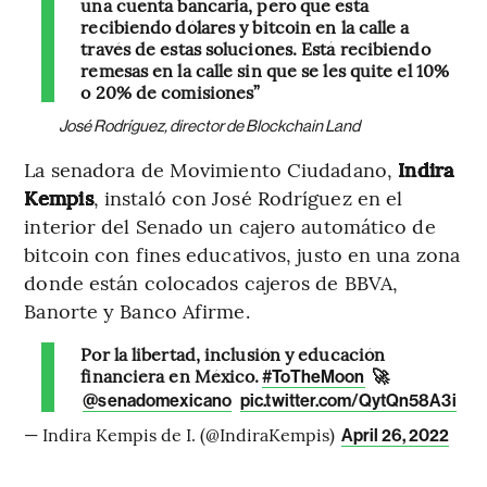
una cuenta bancaria, pero que está
recibiendo dólares y bitcoin en la calle a
través de estas soluciones. Está recibiendo
remesas en la calle sin que se les quite el 10%
o 20% de comisiones”
José Rodríguez, director de Blockchain Land
La senadora de Movimiento Ciudadano,
Indira
Kempis
, instaló con José Rodríguez en el
interior del Senado un cajero automático de
bitcoin con fines educativos, justo en una zona
donde están colocados cajeros de BBVA,
Banorte y Banco Afirme.
Por la libertad, inclusión y educación
financiera en México.
🚀
#ToTheMoon
@senadomexicano
pic.twitter.com/QytQn58A3i
— Indira Kempis de I. (@IndiraKempis)
April 26, 2022