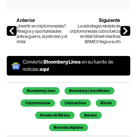
Anterior
Siguiente
¿Invertir en criptomonedas?
La estrategia rebelde de
Riesgos y oportunidades
criptomonedas cobra fuerza
ante la guerra, el petróleo y el
en Wall Street mientras
dólar
BitMEX llega a su fin
Convierta
Bloomberg Línea
en su fuente de
noticias
aquí
Temas de este artículo
Bloomberg Línea
Bloomberg Línea México
Criptomonedas
Criptoactivos
Bitcoin
Senado de México
Banxico
Monedas digitales