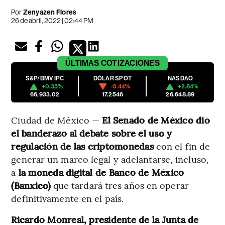
Por
Zenyazen Flores
26 de abril, 2022 | 02:44 PM
ÚLTIMAS
COTIZACIONES
S&P/BMV IPC
DÓLAR SPOT
NASDAQ
+0.35%
-0.44%
+2.84%
66,933.02
17.2546
26,648.89
Ciudad de México —
El Senado de México dio
el banderazo al debate sobre el uso y
regulación de las criptomonedas
con el fin de
generar un marco legal y adelantarse, incluso,
a
la moneda digital de Banco de México
(Banxico)
que tardará tres años en operar
definitivamente en el país.
Ricardo Monreal, presidente de la Junta de