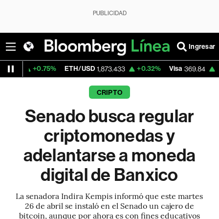
PUBLICIDAD
Ingresar
.75%
ETH/USD
+0.32%
Visa
+1.14%
Merc
1,873.433
369.84
CRIPTO
Senado busca regular
criptomonedas y
adelantarse a moneda
digital de Banxico
La senadora Indira Kempis informó que este martes
26 de abril se instaló en el Senado un cajero de
bitcoin, aunque por ahora es con fines educativos