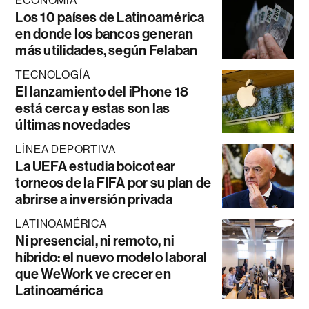
ECONOMÍA
Los 10 países de Latinoamérica
en donde los bancos generan
más utilidades, según Felaban
TECNOLOGÍA
El lanzamiento del iPhone 18
está cerca y estas son las
últimas novedades
LÍNEA DEPORTIVA
La UEFA estudia boicotear
torneos de la FIFA por su plan de
abrirse a inversión privada
LATINOAMÉRICA
Ni presencial, ni remoto, ni
híbrido: el nuevo modelo laboral
que WeWork ve crecer en
Latinoamérica