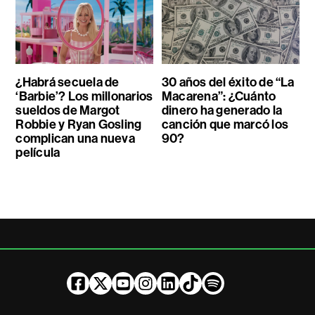
¿Habrá secuela de
30 años del éxito de “La
‘Barbie’? Los millonarios
Macarena”: ¿Cuánto
sueldos de Margot
dinero ha generado la
Robbie y Ryan Gosling
canción que marcó los
complican una nueva
90?
película