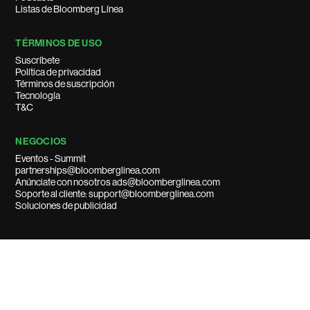
Listas de Bloomberg Línea
TÉRMINOS DE USO
Suscríbete
Política de privacidad
Términos de suscripción
Tecnología
T&C
NEGOCIOS
Eventos - Summit
partnerships@bloomberglinea.com
Anúnciate con nosotros ads@bloomberglinea.com
Soporte al cliente: support@bloomberglinea.com
Soluciones de publicidad