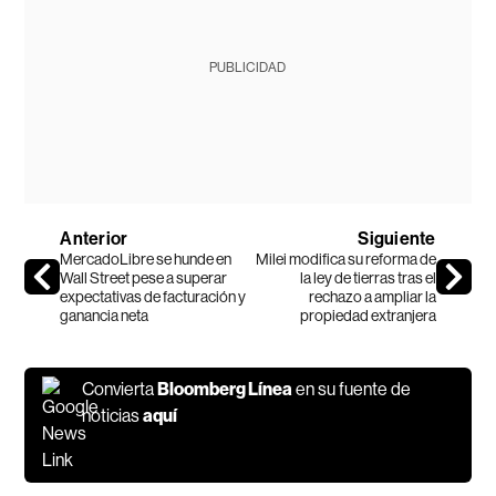
PUBLICIDAD
Anterior
Siguiente
MercadoLibre se hunde en
Milei modifica su reforma de
Wall Street pese a superar
la ley de tierras tras el
expectativas de facturación y
rechazo a ampliar la
ganancia neta
propiedad extranjera
Convierta
Bloomberg Línea
en su fuente de
noticias
aquí