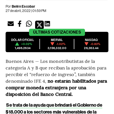
Por
Belén Escobar
27 de abril, 2022 | 01:59 PM
ÚLTIMAS
COTIZACIONES
DÓLAR OFICIAL
MERVAL
NASDAQ
+0.02%
-1.02%
-0.83%
1,496.2634
3,156,332.00
26,363.44
Buenos Aires — Los monotributistas de la
categoría A y B que reciban la aprobación para
percibir el “refuerzo de ingreso”, también
denominado IFE 4,
no estarán habilitados para
comprar moneda extranjera por una
disposición del Banco Central.
Se trata de la ayuda que brindará el Gobierno de
$18.000 a los sectores más vulnerables de la