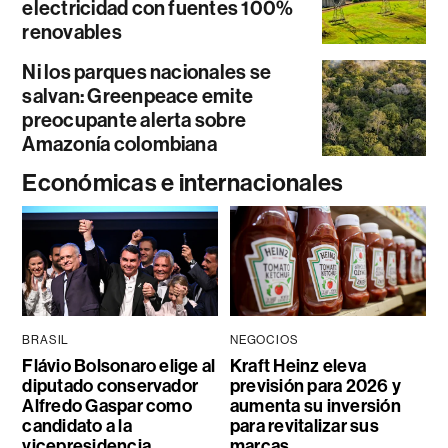
electricidad con fuentes 100%
renovables
Ni los parques nacionales se
salvan: Greenpeace emite
preocupante alerta sobre
Amazonía colombiana
Económicas e internacionales
BRASIL
NEGOCIOS
Flávio Bolsonaro elige al
Kraft Heinz eleva
diputado conservador
previsión para 2026 y
Alfredo Gaspar como
aumenta su inversión
candidato a la
para revitalizar sus
vicepresidencia
marcas