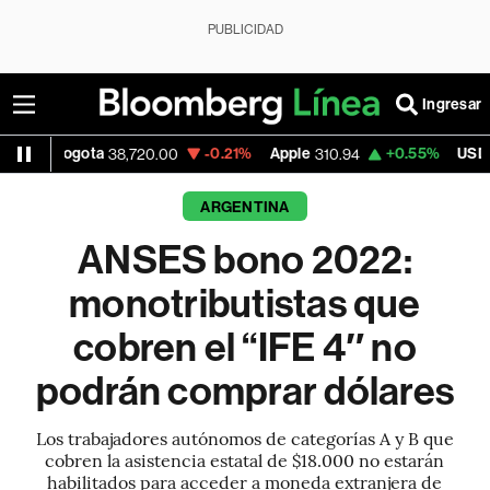
PUBLICIDAD
Ingresar
gota
-0.21%
Apple
+0.55%
USD COP
38,720.00
310.94
3,175.
ARGENTINA
ANSES bono 2022:
monotributistas que
cobren el “IFE 4″ no
podrán comprar dólares
Los trabajadores autónomos de categorías A y B que
cobren la asistencia estatal de $18.000 no estarán
habilitados para acceder a moneda extranjera de