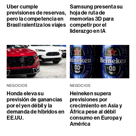
Uber cumple
Samsung presenta su
previsiones de reservas,
hoja de ruta de
pero la competencia en
memorias 3D para
Brasil ralentiza los viajes
competir por el
liderazgo en IA
NEGOCIOS
NEGOCIOS
Honda eleva su
Heineken supera
previsión de ganancias
previsiones por
por el yen débil y la
crecimiento en Asia y
demanda de híbridos en
África pese al débil
EE.UU.
consumo en Europa y
América