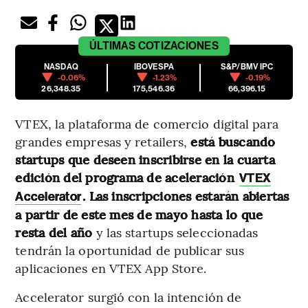
ÚLTIMAS
COTIZACIONES
NASDAQ
IBOVESPA
S&P/BMV IPC
-0.06%
-1.23%
-0.19%
26,348.35
175,546.36
66,396.15
VTEX, la plataforma de comercio digital para
grandes empresas y retailers,
está buscando
startups que deseen inscribirse en la cuarta
edición del programa de aceleración
VTEX
. Las inscripciones estarán abiertas
Accelerator
a partir de este mes de mayo hasta lo que
resta del año
y las startups seleccionadas
tendrán la oportunidad de publicar sus
aplicaciones en VTEX App Store.
Accelerator surgió con la intención de