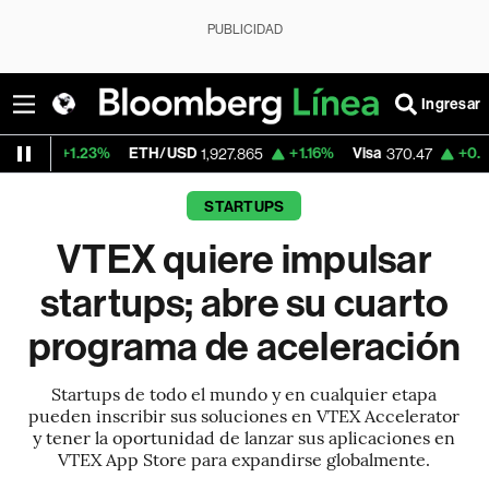
PUBLICIDAD
Ingresar
3%
ETH/USD
+1.16%
Visa
+0.52%
Mercado
1,927.865
370.47
STARTUPS
VTEX quiere impulsar
startups; abre su cuarto
programa de aceleración
Startups de todo el mundo y en cualquier etapa
pueden inscribir sus soluciones en VTEX Accelerator
y tener la oportunidad de lanzar sus aplicaciones en
VTEX App Store para expandirse globalmente.