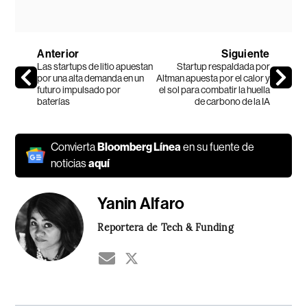
Anterior
Siguiente
Las startups de litio apuestan
Startup respaldada por
por una alta demanda en un
Altman apuesta por el calor y
futuro impulsado por
el sol para combatir la huella
baterías
de carbono de la IA
Convierta
Bloomberg Línea
en su fuente de
noticias
aquí
Yanin Alfaro
Reportera de Tech & Funding