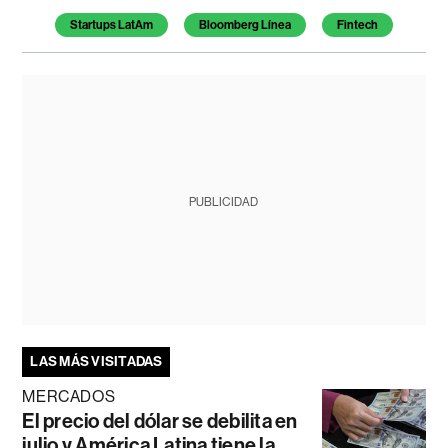
Temas de este artículo
Startups LatAm
Bloomberg Línea
Fintech
PUBLICIDAD
LAS MÁS VISITADAS
MERCADOS
El precio del dólar se debilita en
julio y América Latina tiene la