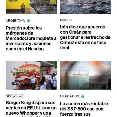
MUNDO
ARGENTINA
Irán dice que acuerdo
Presión sobre los
con Omán para
márgenes de
gestionar el estrecho de
MercadoLibre inquieta a
Ormuz está en su fase
inversores y acciones
final
caen en el Nasdaq
NEGOCIOS
MERCADOS
Burger King dispara sus
La acción más rentable
ventas en EE.UU. con un
del S&P 500 cae con
nuevo Whopper y una
fuerza tras sus