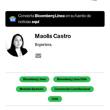
Convierta
Bloomberg Línea
en su fuente de
noticias
aquí
Maolis Castro
Reportera
Temas de este artículo
Bloomberg Línea
Bloomberg Línea Chile
Michelle Bachelet
Convención Constitucional
Chile