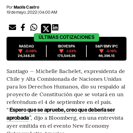
Por
Maolis Castro
19 de mayo, 2022 | 04:00 AM
ÚLTIMAS
COTIZACIONES
NASDAQ
IBOVESPA
S&P/BMV IPC
-0.06%
-1.23%
-0.19%
26,348.35
175,546.36
66,396.15
Santiago — Michelle Bachelet, expresidenta de
Chile y Alta Comisionada de Naciones Unidas
para los Derechos Humanos, dio su respaldo al
proyecto de Constitución que se votará en un
referéndum el 4 de septiembre en el país.
“
Espero que se apruebe, creo que debería ser
”, dijo a Bloomberg, en una entrevista
aprobada
ayer emitida en el evento New Economy