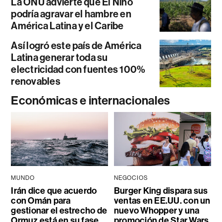
La ONU advierte que El Niño
podría agravar el hambre en
América Latina y el Caribe
Así logró este país de América
Latina generar toda su
electricidad con fuentes 100%
renovables
Económicas e internacionales
MUNDO
NEGOCIOS
Irán dice que acuerdo
Burger King dispara sus
con Omán para
ventas en EE.UU. con un
gestionar el estrecho de
nuevo Whopper y una
Ormuz está en su fase
promoción de Star Wars