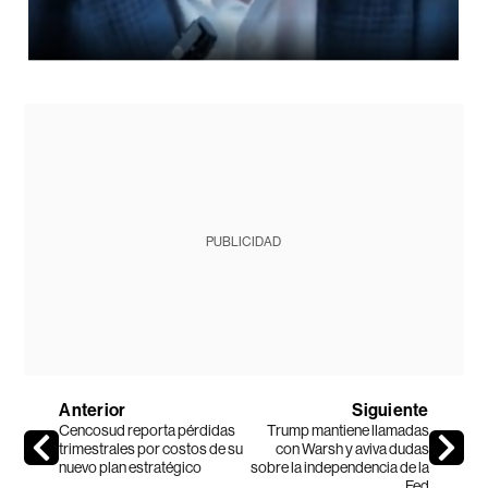
PUBLICIDAD
Anterior
Siguiente
Cencosud reporta pérdidas
Trump mantiene llamadas
trimestrales por costos de su
con Warsh y aviva dudas
nuevo plan estratégico
sobre la independencia de la
Fed