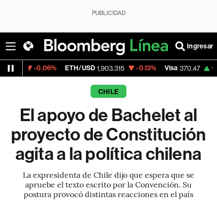
PUBLICIDAD
Ingresar
0.06%
ETH/USD
-0.13%
Visa
+0.52%
Merc
1,903.315
370.47
CHILE
El apoyo de Bachelet al
proyecto de Constitución
agita a la política chilena
La expresidenta de Chile dijo que espera que se
apruebe el texto escrito por la Convención. Su
postura provocó distintas reacciones en el país