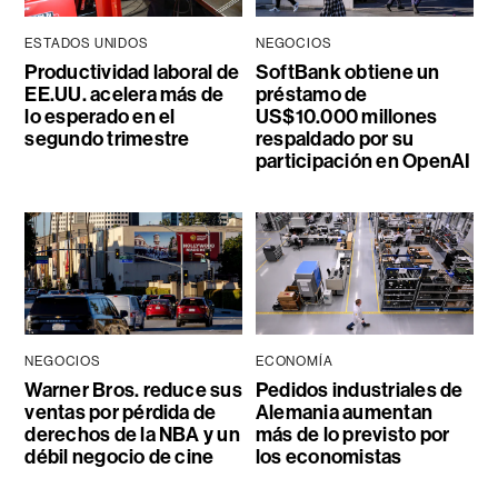
ESTADOS UNIDOS
NEGOCIOS
Productividad laboral de
SoftBank obtiene un
EE.UU. acelera más de
préstamo de
lo esperado en el
US$10.000 millones
segundo trimestre
respaldado por su
participación en OpenAI
NEGOCIOS
ECONOMÍA
Warner Bros. reduce sus
Pedidos industriales de
ventas por pérdida de
Alemania aumentan
derechos de la NBA y un
más de lo previsto por
débil negocio de cine
los economistas