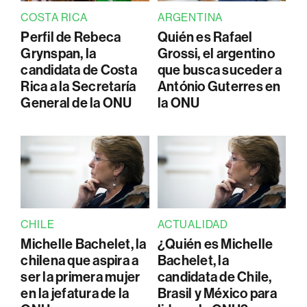
COSTA RICA
ARGENTINA
Perfil de Rebeca
Quién es Rafael
Grynspan, la
Grossi, el argentino
candidata de Costa
que busca suceder a
Rica a la Secretaría
António Guterres en
General de la ONU
la ONU
CHILE
ACTUALIDAD
Michelle Bachelet, la
¿Quién es Michelle
chilena que aspira a
Bachelet, la
ser la primera mujer
candidata de Chile,
en la jefatura de la
Brasil y México para