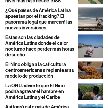
nivel más bajo desde 1988
¿Qué países de América Latina
apuestan por el fracking? El
panorama legal que marcará las
nuevas inversiones
Estas son las ciudades de
América Latina donde el calor
nocturno hace perder más horas
de sueño
El Niño obliga a la caficultura
centroamericana a replantear su
modelo de producción
La ONU advierte que El Niño
podría agravar el hambre en
América Latina y el Caribe
Así logró este país de América