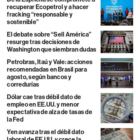
recuperar Ecopetrol y a hacer
fracking “responsable y
sostenible”
El debate sobre “Sell América”
resurge tras decisiones de
Washington que siembran dudas
Petrobras, Itaú y Vale: acciones
recomendadas en Brasil para
agosto, según bancos y
corredurías
Dólar cae tras débil dato de
empleo en EE.UU. y menor
expectativa de alza de tasas de
la Fed
Yen avanza tras el débil dato
laboral de EE.UU. y crece la