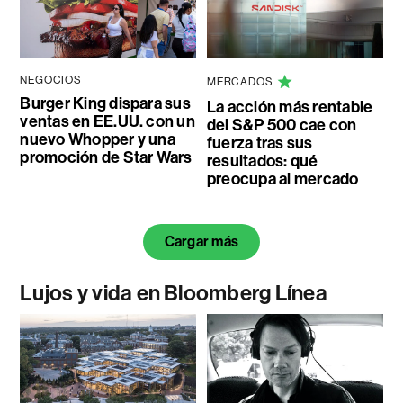
NEGOCIOS
MERCADOS
Burger King dispara sus
La acción más rentable
ventas en EE.UU. con un
del S&P 500 cae con
nuevo Whopper y una
fuerza tras sus
promoción de Star Wars
resultados: qué
preocupa al mercado
Cargar más
Lujos y vida en Bloomberg Línea