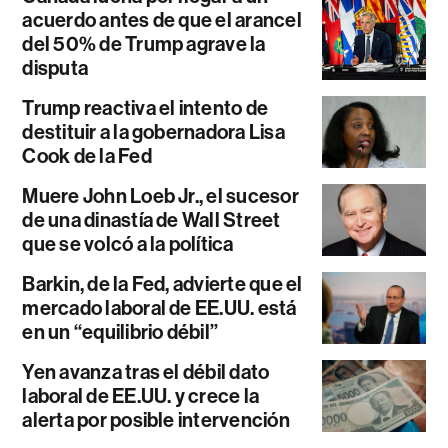
acuerdo antes de que el arancel
del 50% de Trump agrave la
disputa
Trump reactiva el intento de
destituir a la gobernadora Lisa
Cook de la Fed
Muere John Loeb Jr., el sucesor
de una dinastía de Wall Street
que se volcó a la política
Barkin, de la Fed, advierte que el
mercado laboral de EE.UU. está
en un “equilibrio débil”
Yen avanza tras el débil dato
laboral de EE.UU. y crece la
alerta por posible intervención