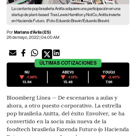
La cantante pop brasileña Anitta adquiere una participación en una
startup de plant-based
Tras Lewis Hamilton y NotCo, Anitta invierte
en Hacienda Futuro.
(Foto: Eduardo Bravin/Eduardo Bravin)
Por
Mariana d'Ávila (ES)
26 de mayo, 2022 | 04:00 AM
ÚLTIMAS
COTIZACIONES
NU
ABEV3
YDUQ3
-1.98%
-1.15%
-3.40%
13.84
15.48
7.96
Bloomberg Línea — De escenarios a aulas y
ahora, a otro puesto corporativo. La estrella
pop brasileña Anitta, del éxito Envolver, se ha
convertido en la socia más nueva de la
foodtech brasileña Fazenda Futuro (o Hacienda