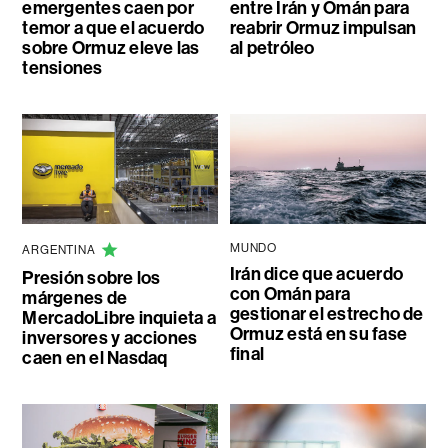
emergentes caen por
entre Irán y Omán para
temor a que el acuerdo
reabrir Ormuz impulsan
sobre Ormuz eleve las
al petróleo
tensiones
MUNDO
ARGENTINA
Irán dice que acuerdo
Presión sobre los
con Omán para
márgenes de
gestionar el estrecho de
MercadoLibre inquieta a
Ormuz está en su fase
inversores y acciones
final
caen en el Nasdaq