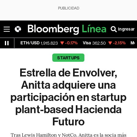
PUBLICIDAD
Ingresar
H/USD
-0.17%
Visa
-2.15%
MercadoLibre
1,915.823
362.50
1,
STARTUPS
Estrella de Envolver,
Anitta adquiere una
participación en startup
plant-based Hacienda
Futuro
Tras Lewis Hamilton y NotCo, Anitta es la socia más