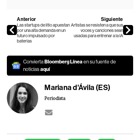
Anterior
Siguiente
Las startups de litio apuestan
Artistas se resisten a que sus
por una alta demanda en un
voces y canciones sean
futuro impulsado por
usadas para entrenar a la IA
baterías
Convierta
Bloomberg Línea
en su fuente de
noticias
aquí
Mariana d'Ávila (ES)
Periodista