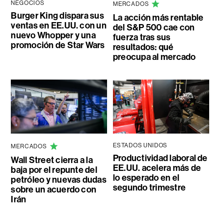
NEGOCIOS
MERCADOS
Burger King dispara sus
La acción más rentable
ventas en EE.UU. con un
del S&P 500 cae con
nuevo Whopper y una
fuerza tras sus
promoción de Star Wars
resultados: qué
preocupa al mercado
ESTADOS UNIDOS
MERCADOS
Productividad laboral de
Wall Street cierra a la
EE.UU. acelera más de
baja por el repunte del
lo esperado en el
petróleo y nuevas dudas
segundo trimestre
sobre un acuerdo con
Irán