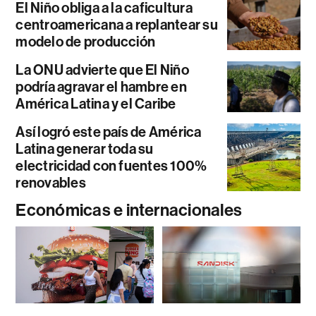
El Niño obliga a la caficultura
centroamericana a replantear su
modelo de producción
La ONU advierte que El Niño
podría agravar el hambre en
América Latina y el Caribe
Así logró este país de América
Latina generar toda su
electricidad con fuentes 100%
renovables
Económicas e internacionales