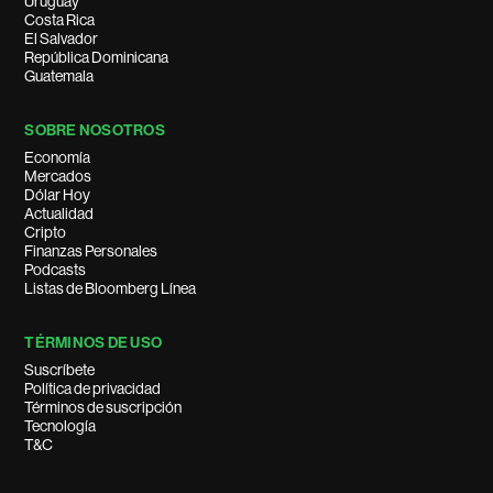
Uruguay
Costa Rica
El Salvador
República Dominicana
Guatemala
SOBRE NOSOTROS
Economía
Mercados
Dólar Hoy
Actualidad
Cripto
Finanzas Personales
Podcasts
Listas de Bloomberg Línea
TÉRMINOS DE USO
Suscríbete
Política de privacidad
Términos de suscripción
Tecnología
T&C