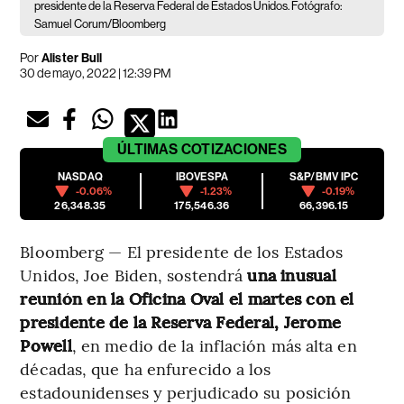
presidente de la Reserva Federal de Estados Unidos. Fotógrafo:
Samuel Corum/Bloomberg
Por
Alister Bull
30 de mayo, 2022 | 12:39 PM
ÚLTIMAS
COTIZACIONES
NASDAQ
IBOVESPA
S&P/BMV IPC
-0.06%
-1.23%
-0.19%
26,348.35
175,546.36
66,396.15
Bloomberg — El presidente de los Estados
Unidos, Joe Biden, sostendrá
una inusual
reunión en la Oficina Oval el martes con el
presidente de la Reserva Federal, Jerome
Powell
, en medio de la inflación más alta en
décadas, que ha enfurecido a los
estadounidenses y perjudicado su posición