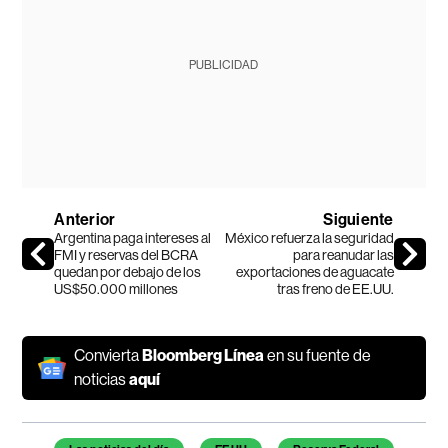
PUBLICIDAD
Anterior
Siguiente
Argentina paga intereses al
México refuerza la seguridad
FMI y reservas del BCRA
para reanudar las
quedan por debajo de los
exportaciones de aguacate
US$50.000 millones
tras freno de EE.UU.
Convierta
Bloomberg Línea
en su fuente de
noticias
aquí
Temas de este artículo