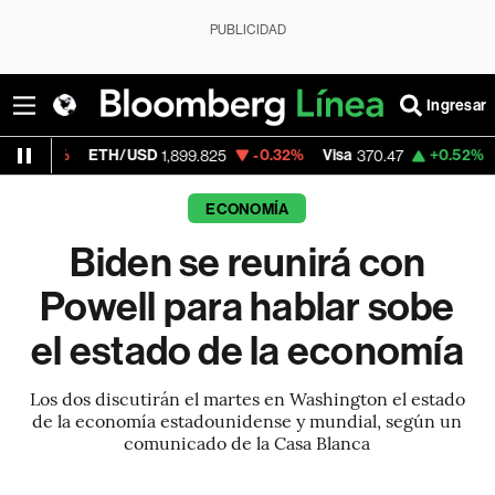
PUBLICIDAD
Ingresar
ETH/USD
-0.32%
Visa
+0.52%
MercadoLi
1,899.825
370.47
ECONOMÍA
Biden se reunirá con
Powell para hablar sobe
el estado de la economía
Los dos discutirán el martes en Washington el estado
de la economía estadounidense y mundial, según un
comunicado de la Casa Blanca