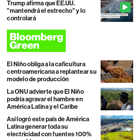
Trump afirma que EE.UU.
"mantendrá el estrecho" y lo
controlará
El Niño obliga a la caficultura
centroamericana a replantear su
modelo de producción
La ONU advierte que El Niño
podría agravar el hambre en
América Latina y el Caribe
Así logró este país de América
Latina generar toda su
electricidad con fuentes 100%