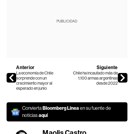
PUBLICIDAD
Anterior
Siguiente
La economía de Chile
Chile ha incautado más de
sorprende con un
1.100 armas argentinas
crecimiento mayor al
desde 2022
esperado en junio
Convierta
Bloomberg Línea
en su fuente de
noticias
aquí
Maolis Castro