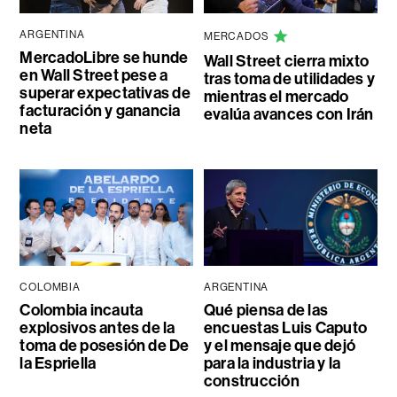
ARGENTINA
MERCADOS
MercadoLibre se hunde
Wall Street cierra mixto
en Wall Street pese a
tras toma de utilidades y
superar expectativas de
mientras el mercado
facturación y ganancia
evalúa avances con Irán
neta
COLOMBIA
ARGENTINA
Colombia incauta
Qué piensa de las
explosivos antes de la
encuestas Luis Caputo
toma de posesión de De
y el mensaje que dejó
la Espriella
para la industria y la
construcción