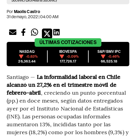
Jucevic/Blo/Alisha Jucevic)
Por
Maolis Castro
31 de mayo, 2022 | 04:00 AM
ÚLTIMAS
COTIZACIONES
NASDAQ
IBOVESPA
S&P/BMV IPC
-0.83%
-0.09%
-0.46%
26,363.44
177,726.17
66,525.18
Santiago —
La informalidad laboral en Chile
alcanzó un 27,2% en el trimestre móvil de
febrero-abril
, creciendo un punto porcentual
(pp.) en doce meses, según datos entregados
ayer por el Instituto Nacional de Estadísticas
(INE). Las personas ocupadas informales
aumentaron 13%, incididas tanto por las
mujeres (18,2%) como por los hombres (9,3%) y