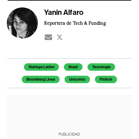
Yanin Alfaro
Reportera de Tech & Funding
Temas de este artículo
Startups LatAm
Brasil
Tecnologia
Bloomberg Línea
Unicornio
Fintech
PUBLICIDAD