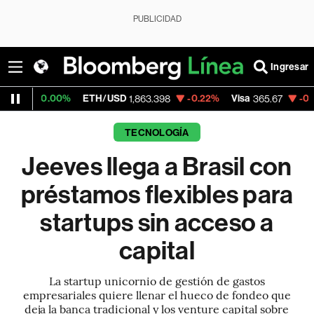
PUBLICIDAD
Ingresar
%
ETH/USD
-0.22%
Visa
-0.13%
MercadoL
1,863.398
365.67
TECNOLOGÍA
Jeeves llega a Brasil con
préstamos flexibles para
startups sin acceso a
capital
La startup unicornio de gestión de gastos
empresariales quiere llenar el hueco de fondeo que
deja la banca tradicional y los venture capital sobre