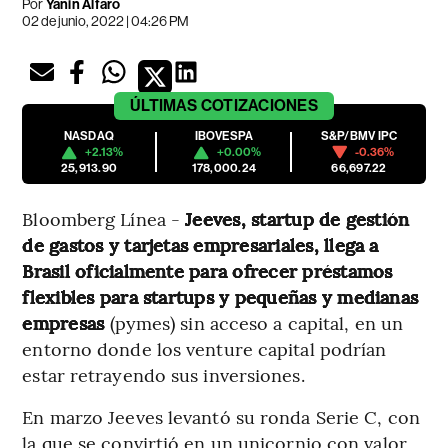
Por
Yanin Alfaro
02 de junio, 2022 | 04:26 PM
ÚLTIMAS
COTIZACIONES
NASDAQ
IBOVESPA
S&P/BMV IPC
+2.13%
+0.00%
-0.36%
25,913.90
178,000.24
66,697.22
Bloomberg Línea -
Jeeves, startup de gestión
de gastos y tarjetas empresariales, llega a
Brasil oficialmente para ofrecer préstamos
flexibles para startups y pequeñas y medianas
empresas
(pymes) sin acceso a capital, en un
entorno donde los venture capital podrían
estar retrayendo sus inversiones.
En marzo Jeeves levantó su ronda Serie C, con
la que se convirtió en un unicornio con valor