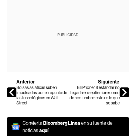
PUBLICIDAD
Anterior
Siguiente
Bolsas asiáticas suben
El iPhone 18 estándar no
impulsadas por el repunte de
llegaría en septiembre como
las tecnológicas en Wall
de costumbre: esto es lo que
Street
se sabe
Convierta
Bloomberg Línea
en su fuente de
noticias
aquí