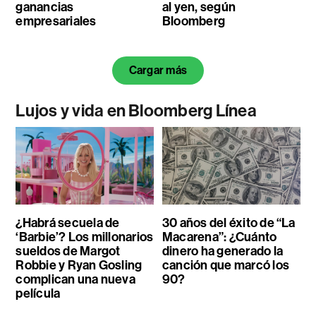
ganancias
al yen, según
empresariales
Bloomberg
Cargar más
Lujos y vida en Bloomberg Línea
¿Habrá secuela de
30 años del éxito de “La
‘Barbie’? Los millonarios
Macarena”: ¿Cuánto
sueldos de Margot
dinero ha generado la
Robbie y Ryan Gosling
canción que marcó los
complican una nueva
90?
película