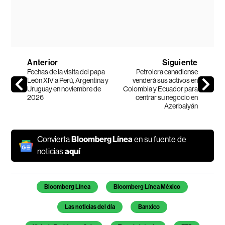
Anterior
Siguiente
Fechas de la visita del papa
Petrolera canadiense
León XIV a Perú, Argentina y
venderá sus activos en
Uruguay en noviembre de
Colombia y Ecuador para
2026
centrar su negocio en
Azerbaiyán
Convierta
Bloomberg Línea
en su fuente de
noticias
aquí
Temas de este artículo
Bloomberg Línea
Bloomberg Línea México
Las noticias del día
Banxico