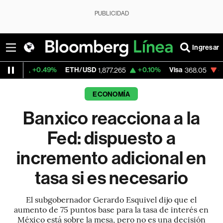
PUBLICIDAD
Ingresar
49%
ETH/USD
+0.10%
Visa
-0.42%
Merc
1,877.265
368.05
ECONOMÍA
Banxico reacciona a la
Fed: dispuesto a
incremento adicional en
tasa si es necesario
El subgobernador Gerardo Esquivel dijo que el
aumento de 75 puntos base para la tasa de interés en
México está sobre la mesa, pero no es una decisión