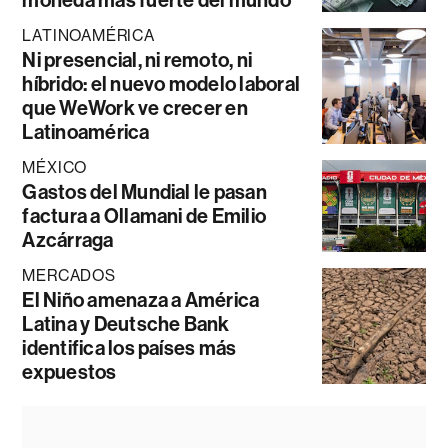
moneda más fuerte del mundo
LATINOAMÉRICA
Ni presencial, ni remoto, ni
híbrido: el nuevo modelo laboral
que WeWork ve crecer en
Latinoamérica
MÉXICO
Gastos del Mundial le pasan
factura a Ollamani de Emilio
Azcárraga
MERCADOS
El Niño amenaza a América
Latina y Deutsche Bank
identifica los países más
expuestos