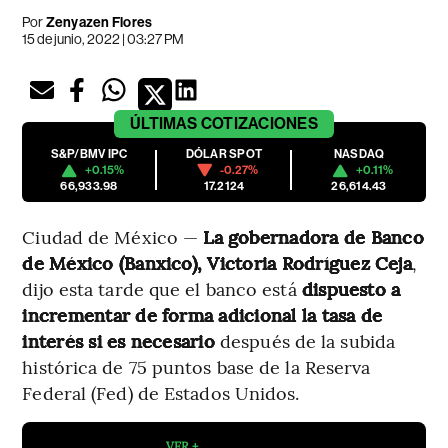
Por
Zenyazen Flores
15 de junio, 2022 | 03:27 PM
ÚLTIMAS
COTIZACIONES
S&P/BMV IPC
DÓLAR SPOT
NASDAQ
+0.15%
-0.27%
+0.11%
66,933.98
17.2124
26,614.43
Ciudad de México —
La gobernadora de Banco
de México (Banxico), Victoria Rodríguez Ceja
,
dijo esta tarde que el banco está
dispuesto a
incrementar de forma adicional la tasa de
interés si es necesario
después de la subida
histórica de 75 puntos base de la Reserva
Federal (Fed) de Estados Unidos.
VER +