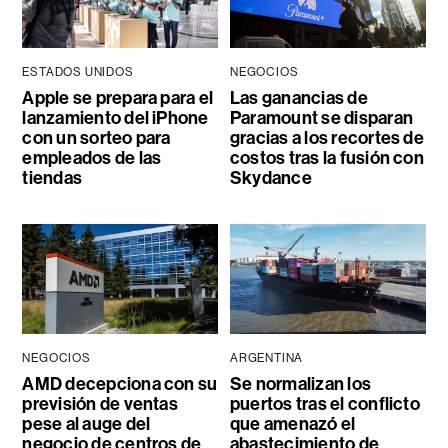
ESTADOS UNIDOS
NEGOCIOS
Apple se prepara para el
Las ganancias de
lanzamiento del iPhone
Paramount se disparan
con un sorteo para
gracias a los recortes de
empleados de las
costos tras la fusión con
tiendas
Skydance
NEGOCIOS
ARGENTINA
AMD decepciona con su
Se normalizan los
previsión de ventas
puertos tras el conflicto
pese al auge del
que amenazó el
negocio de centros de
abastecimiento de