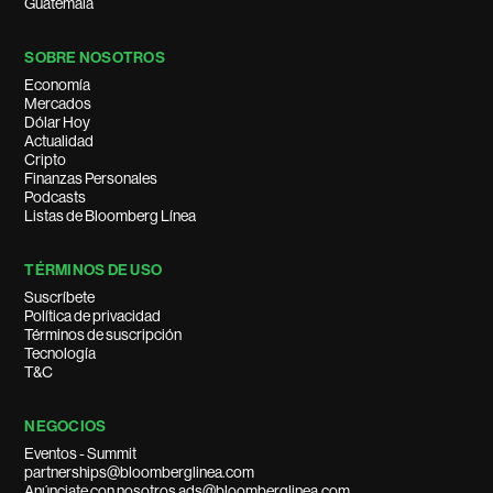
Guatemala
SOBRE NOSOTROS
Economía
Mercados
Dólar Hoy
Actualidad
Cripto
Finanzas Personales
Podcasts
Listas de Bloomberg Línea
TÉRMINOS DE USO
Suscríbete
Política de privacidad
Términos de suscripción
Tecnología
T&C
NEGOCIOS
Eventos - Summit
partnerships@bloomberglinea.com
Anúnciate con nosotros ads@bloomberglinea.com