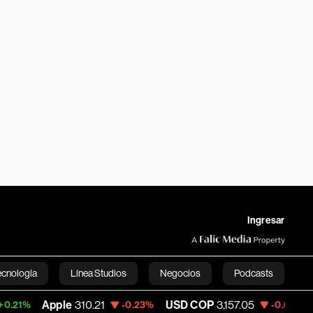
Ingresar
ecnología
Línea Studios
Negocios
Podcasts
ple
310.21
USD COP
3,157.05
Tesla
322.
-0.23%
-0.60%
English