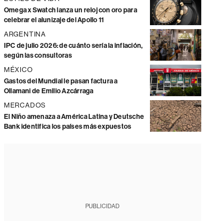
Omega x Swatch lanza un reloj con oro para
celebrar el alunizaje del Apollo 11
ARGENTINA
IPC de julio 2026: de cuánto sería la inflación,
según las consultoras
MÉXICO
Gastos del Mundial le pasan factura a
Ollamani de Emilio Azcárraga
MERCADOS
El Niño amenaza a América Latina y Deutsche
Bank identifica los países más expuestos
PUBLICIDAD