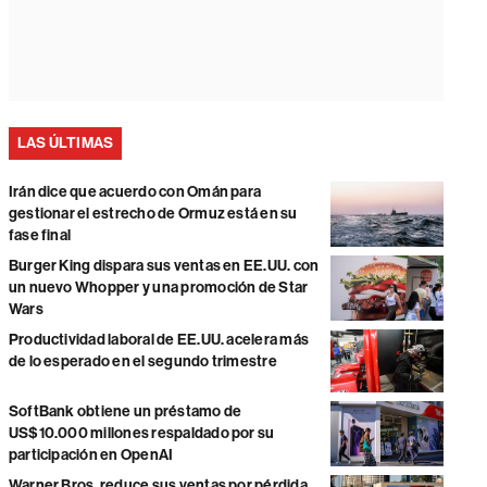
LAS ÚLTIMAS
Irán dice que acuerdo con Omán para
gestionar el estrecho de Ormuz está en su
fase final
Burger King dispara sus ventas en EE.UU. con
un nuevo Whopper y una promoción de Star
Wars
Productividad laboral de EE.UU. acelera más
de lo esperado en el segundo trimestre
SoftBank obtiene un préstamo de
US$10.000 millones respaldado por su
participación en OpenAI
Warner Bros. reduce sus ventas por pérdida