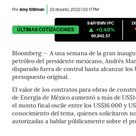
Por
Amy Stillman
22 de junio, 2022 | 02:17 PM
S&P/BMV IPC
D
+0.48%
ÚLTIMAS
COTIZACIONES
66,842.57
Bloomberg — A una semana de la gran inaugura
petróleo del presidente mexicano, Andrés Man
disparado fuera de control hasta alcanzar los
presupuesto original.
El valor de los contratos para obras de constr
de Energía de México aumentó a más de US$14
el monto final oscile entre los US$16.000 y 
conocimiento del tema, quienes solicitaron no
autorizadas a hablar públicamente sobre el p