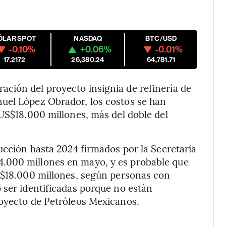
ÓLAR SPOT
NASDAQ
BTC/USD
-0.10%
+0.06%
-0.01%
17.2172
26,380.24
64,781.71
ción del proyecto insignia de refinería de
uel López Obrador, los costos se han
 US$18.000 millones, más del doble del
ucción hasta 2024 firmados por la Secretaría
.000 millones en mayo, y es probable que
US$18.000 millones, según personas con
 ser identificadas porque no están
royecto de Petróleos Mexicanos.