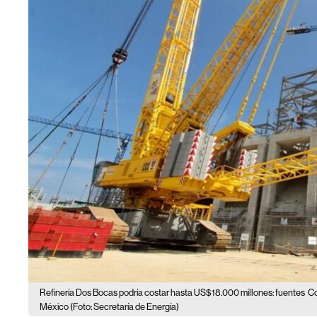
Refinería Dos Bocas podría costar hasta US$18.000 millones: fuentes
Co
México (Foto: Secretaría de Energía)