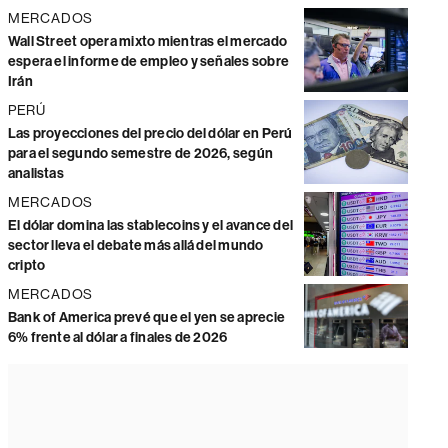
MERCADOS
Wall Street opera mixto mientras el mercado
espera el informe de empleo y señales sobre
Irán
PERÚ
Las proyecciones del precio del dólar en Perú
para el segundo semestre de 2026, según
analistas
MERCADOS
El dólar domina las stablecoins y el avance del
sector lleva el debate más allá del mundo
cripto
MERCADOS
Bank of America prevé que el yen se aprecie
6% frente al dólar a finales de 2026