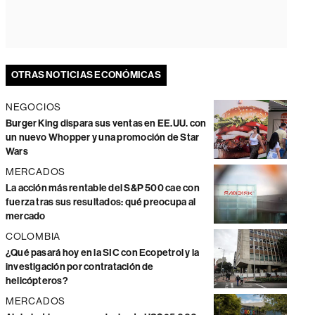
OTRAS NOTICIAS ECONÓMICAS
NEGOCIOS
Burger King dispara sus ventas en EE.UU. con
un nuevo Whopper y una promoción de Star
Wars
MERCADOS
La acción más rentable del S&P 500 cae con
fuerza tras sus resultados: qué preocupa al
mercado
COLOMBIA
¿Qué pasará hoy en la SIC con Ecopetrol y la
investigación por contratación de
helicópteros?
MERCADOS