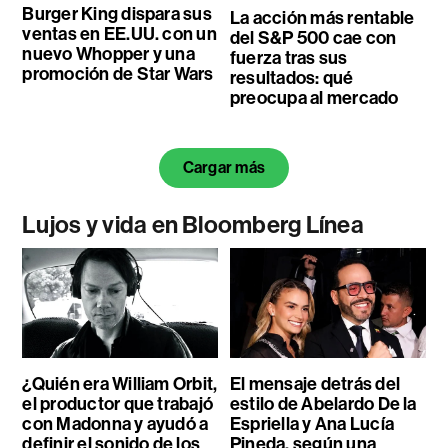
Burger King dispara sus
La acción más rentable
ventas en EE.UU. con un
del S&P 500 cae con
nuevo Whopper y una
fuerza tras sus
promoción de Star Wars
resultados: qué
preocupa al mercado
Cargar más
Lujos y vida en Bloomberg Línea
¿Quién era William Orbit,
El mensaje detrás del
el productor que trabajó
estilo de Abelardo De la
con Madonna y ayudó a
Espriella y Ana Lucía
definir el sonido de los
Pineda, según una