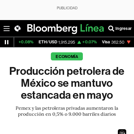
PUBLICIDAD
Ingresar
08%
ETH/USD
+0.07%
Visa
-2.15%
Mercad
1,915.295
362.50
ECONOMÍA
Producción petrolera de
México se mantuvo
estancada en mayo
Pemex y las petroleras privadas aumentaron la
producción en 0,5% o 9.000 barriles diarios
21