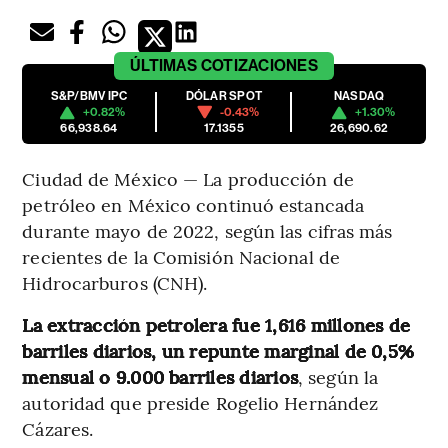
ÚLTIMAS
COTIZACIONES
S&P/BMV IPC
DÓLAR SPOT
NASDAQ
+0.82%
-0.43%
+1.30%
66,938.64
17.1355
26,690.62
Ciudad de México — La producción de
petróleo en México continuó estancada
durante mayo de 2022, según las cifras más
recientes de la Comisión Nacional de
Hidrocarburos (CNH).
La extracción petrolera fue 1,616 millones de
barriles diarios, un repunte marginal de 0,5%
mensual o 9.000 barriles diarios
, según la
autoridad que preside Rogelio Hernández
Cázares.