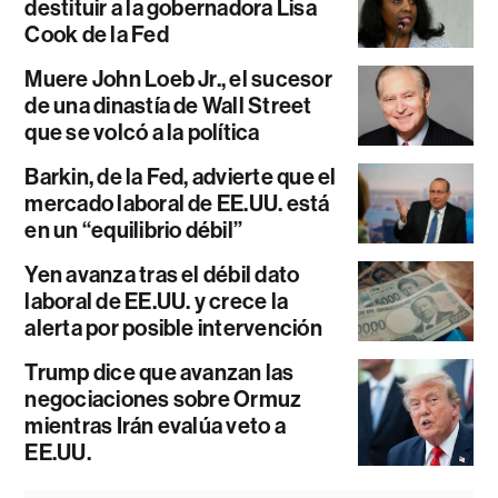
destituir a la gobernadora Lisa
Cook de la Fed
Muere John Loeb Jr., el sucesor
de una dinastía de Wall Street
que se volcó a la política
Barkin, de la Fed, advierte que el
mercado laboral de EE.UU. está
en un “equilibrio débil”
Yen avanza tras el débil dato
laboral de EE.UU. y crece la
alerta por posible intervención
Trump dice que avanzan las
negociaciones sobre Ormuz
mientras Irán evalúa veto a
EE.UU.