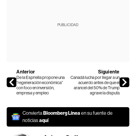
PUBLICIDAD
Anterior
Siguiente
De la Espriella propone una
Canadá lucha por llegar a un
“regeneración económica”
acuerdo antes de que el
con foco en inversión,
arancel del 50% de Trump
empresa y empleo
agrave la disputa
Convierta
Bloomberg Línea
en su fuente de
noticias
aquí