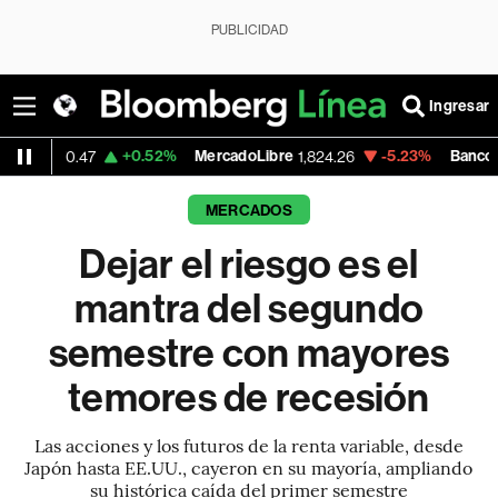
PUBLICIDAD
Ingresar
+0.52%
MercadoLibre
-5.23%
Banco de Bogota
1,824.26
38
MERCADOS
Dejar el riesgo es el
mantra del segundo
semestre con mayores
temores de recesión
Las acciones y los futuros de la renta variable, desde
Japón hasta EE.UU., cayeron en su mayoría, ampliando
su histórica caída del primer semestre