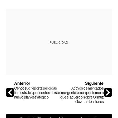
PUBLICIDAD
Anterior
Siguiente
Cencosud reporta pérdidas
Activos de mercados
trimestrales por costos de su
emergentes caen por temor a
nuevo plan estratégico
que el acuerdo sobre Ormuz
eleve las tensiones