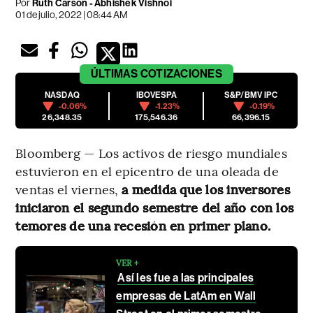
Por
Ruth Carson - Abhishek Vishnoi
01 de julio, 2022 | 08:44 AM
ÚLTIMAS
COTIZACIONES
NASDAQ
IBOVESPA
S&P/BMV IPC
-0.06%
-1.23%
-0.19%
26,348.35
175,546.36
66,396.15
Bloomberg — Los activos de riesgo mundiales
estuvieron en el epicentro de una oleada de
ventas el viernes,
a medida que los inversores
iniciaron el segundo semestre del año con los
temores de una recesión en primer plano.
VER +
Así les fue a las principales
empresas de LatAm en Wall