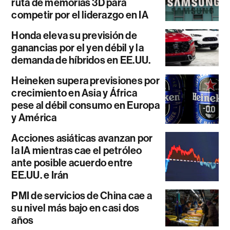
ruta de memorias 3D para
competir por el liderazgo en IA
Honda eleva su previsión de
ganancias por el yen débil y la
demanda de híbridos en EE.UU.
Heineken supera previsiones por
crecimiento en Asia y África
pese al débil consumo en Europa
y América
Acciones asiáticas avanzan por
la IA mientras cae el petróleo
ante posible acuerdo entre
EE.UU. e Irán
PMI de servicios de China cae a
su nivel más bajo en casi dos
años