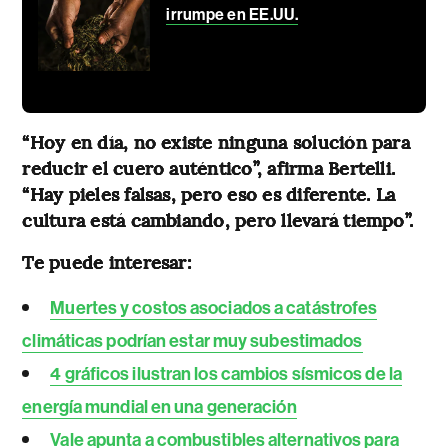
irrumpe en EE.UU.
“Hoy en día, no existe ninguna solución para
reducir el cuero auténtico”, afirma Bertelli.
“Hay pieles falsas, pero eso es diferente. La
cultura está cambiando, pero llevará tiempo”.
Te puede interesar:
Muertes y costos asociados a catástrofes
climáticas podrían estar muy subestimados
4 gráficos ilustran los cambios sísmicos de la
energía mundial en una generación
Vale apunta a combustibles alternativos para