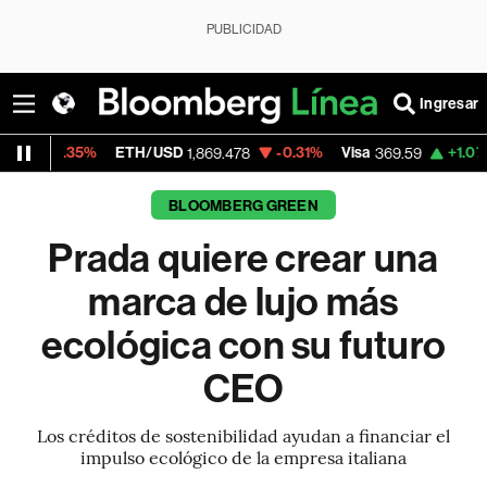
PUBLICIDAD
Ingresar
TH/USD
-0.31%
Visa
+1.07%
MercadoLibre
1,869.478
369.59
BLOOMBERG GREEN
Prada quiere crear una
marca de lujo más
ecológica con su futuro
CEO
Los créditos de sostenibilidad ayudan a financiar el
impulso ecológico de la empresa italiana