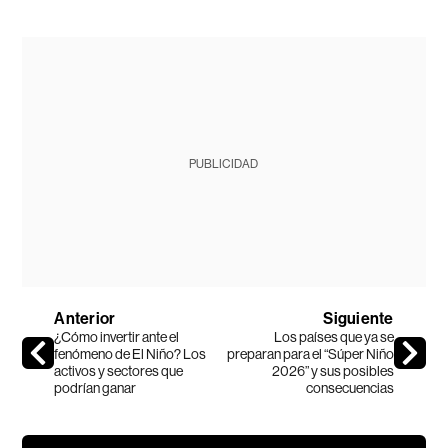
PUBLICIDAD
Anterior
Siguiente
¿Cómo invertir ante el
Los países que ya se
fenómeno de El Niño? Los
preparan para el “Súper Niño
activos y sectores que
2026” y sus posibles
podrían ganar
consecuencias