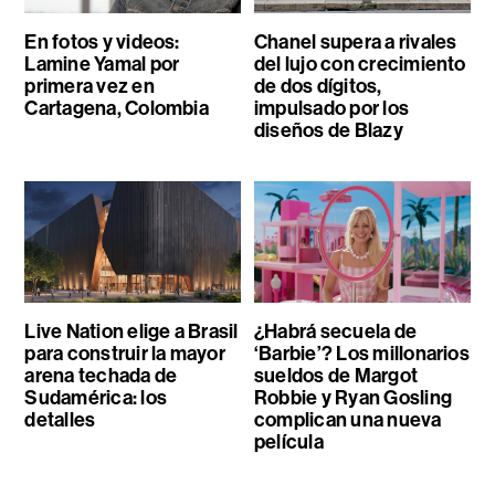
En fotos y videos:
Chanel supera a rivales
Lamine Yamal por
del lujo con crecimiento
primera vez en
de dos dígitos,
Cartagena, Colombia
impulsado por los
diseños de Blazy
Live Nation elige a Brasil
¿Habrá secuela de
para construir la mayor
‘Barbie’? Los millonarios
arena techada de
sueldos de Margot
Sudamérica: los
Robbie y Ryan Gosling
detalles
complican una nueva
película