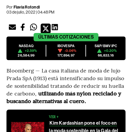
Por
Flavia Rotondi
03 de julio, 2022 | 04:48 PM
ÚLTIMAS
COTIZACIONES
NASDAQ
IBOVESPA
S&P/BMV IPC
+2.59%
-0.06%
+0.20%
26,584.99
177,894.97
66,833.16
Bloomberg — La casa italiana de moda de lujo
Prada SpA (1913) está intensificando su impulso
de sostenibilidad tratando de reducir su huella
de carbono,
utilizando más nylon reciclado y
buscando alternativas al cuero.
VER +
Kim Kardashian pone el foco en
la moda sostenible en la Gala del