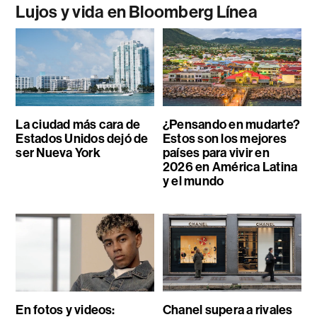
Lujos y vida en Bloomberg Línea
La ciudad más cara de
¿Pensando en mudarte?
Estados Unidos dejó de
Estos son los mejores
ser Nueva York
países para vivir en
2026 en América Latina
y el mundo
En fotos y videos:
Chanel supera a rivales