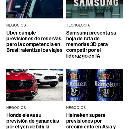
NEGOCIOS
TECNOLOGÍA
Uber cumple
Samsung presenta su
previsiones de reservas,
hoja de ruta de
pero la competencia en
memorias 3D para
Brasil ralentiza los viajes
competir por el
liderazgo en IA
NEGOCIOS
NEGOCIOS
Honda eleva su
Heineken supera
previsión de ganancias
previsiones por
por el yen débil y la
crecimiento en Asia y