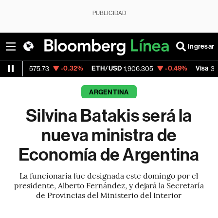
PUBLICIDAD
Ingresar
-0.32%
ETH/USD
-0.49%
Visa
-0.
5.73
1,906.305
368.54
ARGENTINA
Silvina Batakis será la
nueva ministra de
Economía de Argentina
La funcionaria fue designada este domingo por el
presidente, Alberto Fernández, y dejará la Secretaría
de Provincias del Ministerio del Interior