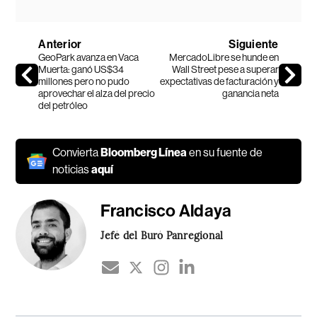
Anterior
Siguiente
GeoPark avanza en Vaca
MercadoLibre se hunde en
Muerta: ganó US$34
Wall Street pese a superar
millones pero no pudo
expectativas de facturación y
aprovechar el alza del precio
ganancia neta
del petróleo
Convierta
Bloomberg Línea
en su fuente de
noticias
aquí
Francisco Aldaya
Jefé del Buró Panregional