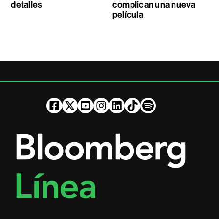
detalles
complican una nueva
película