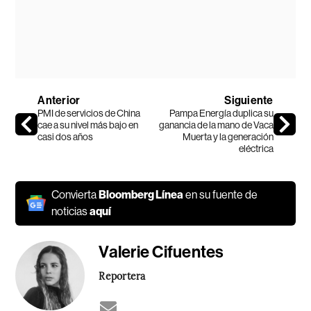
Anterior
Siguiente
PMI de servicios de China
Pampa Energía duplica su
cae a su nivel más bajo en
ganancia de la mano de Vaca
casi dos años
Muerta y la generación
eléctrica
Convierta
Bloomberg Línea
en su fuente de
noticias
aquí
Valerie Cifuentes
Reportera