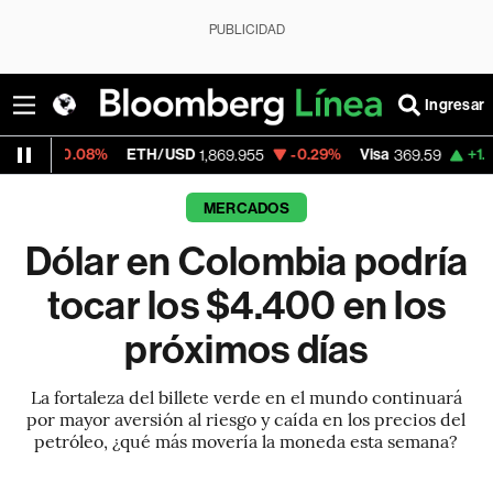
PUBLICIDAD
Ingresar
8%
ETH/USD
-0.29%
Visa
+1.07%
Mercad
1,869.955
369.59
MERCADOS
Dólar en Colombia podría
tocar los $4.400 en los
próximos días
La fortaleza del billete verde en el mundo continuará
por mayor aversión al riesgo y caída en los precios del
petróleo, ¿qué más movería la moneda esta semana?