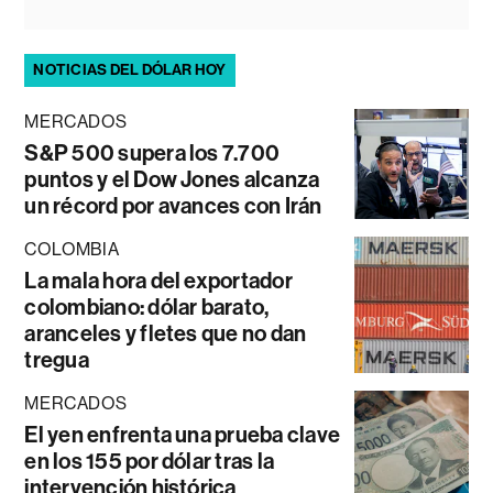
NOTICIAS DEL DÓLAR HOY
MERCADOS
S&P 500 supera los 7.700
puntos y el Dow Jones alcanza
un récord por avances con Irán
COLOMBIA
La mala hora del exportador
colombiano: dólar barato,
aranceles y fletes que no dan
tregua
MERCADOS
El yen enfrenta una prueba clave
en los 155 por dólar tras la
intervención histórica