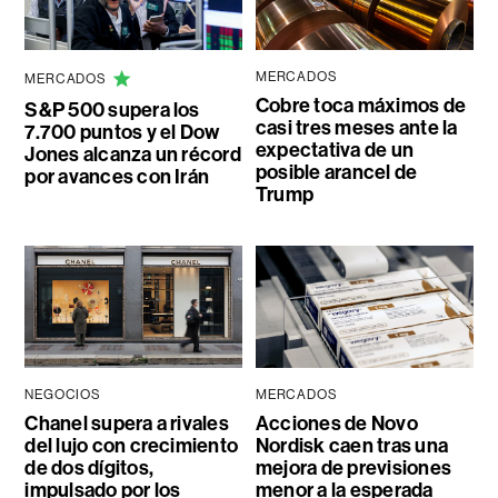
MERCADOS
MERCADOS
Cobre toca máximos de
S&P 500 supera los
casi tres meses ante la
7.700 puntos y el Dow
expectativa de un
Jones alcanza un récord
posible arancel de
por avances con Irán
Trump
NEGOCIOS
MERCADOS
Chanel supera a rivales
Acciones de Novo
del lujo con crecimiento
Nordisk caen tras una
de dos dígitos,
mejora de previsiones
impulsado por los
menor a la esperada