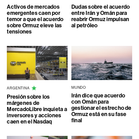
Activos de mercados
Dudas sobre el acuerdo
emergentes caen por
entre Irán y Omán para
temor a que el acuerdo
reabrir Ormuz impulsan
sobre Ormuz eleve las
al petróleo
tensiones
MUNDO
ARGENTINA
Irán dice que acuerdo
Presión sobre los
con Omán para
márgenes de
gestionar el estrecho de
MercadoLibre inquieta a
Ormuz está en su fase
inversores y acciones
final
caen en el Nasdaq