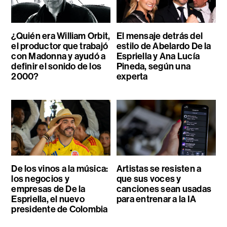
¿Quién era William Orbit,
El mensaje detrás del
el productor que trabajó
estilo de Abelardo De la
con Madonna y ayudó a
Espriella y Ana Lucía
definir el sonido de los
Pineda, según una
2000?
experta
De los vinos a la música:
Artistas se resisten a
los negocios y
que sus voces y
empresas de De la
canciones sean usadas
Espriella, el nuevo
para entrenar a la IA
presidente de Colombia