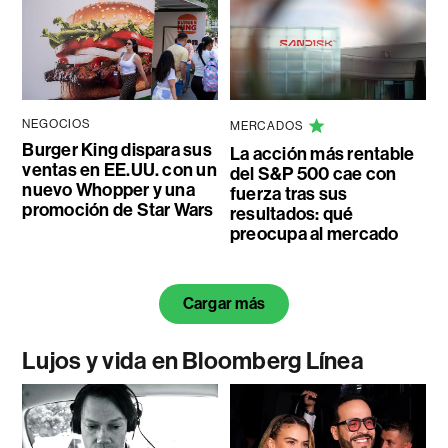
NEGOCIOS
MERCADOS
Burger King dispara sus
La acción más rentable
ventas en EE.UU. con un
del S&P 500 cae con
nuevo Whopper y una
fuerza tras sus
promoción de Star Wars
resultados: qué
preocupa al mercado
Cargar más
Lujos y vida en Bloomberg Línea