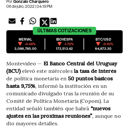
Por
Gonzalo Charquero
06 de julio, 2022 | 04:19 PM
ÚLTIMAS
COTIZACIONES
MERVAL
IBOVESPA
BTC/USD
-0.45%
-1.73%
-0.10%
3,086,785.00
172,513.42
64,872.30
Montevideo —
El Banco Central del Uruguay
(BCU)
elevó este miércoles
la tasa de interés
de política monetaria en
50 puntos básicos
hasta 9,75%
, informó la institución en un
comunicado divulgado tras la reunión de su
Comité de Política Monetaria (Copom). La
entidad señaló también que habrá
“nuevos
ajustes en las próximas reuniones”
, aunque no
dio mayores detalles.