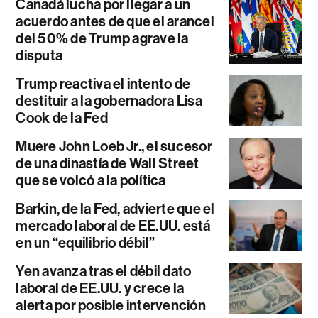
Canadá lucha por llegar a un
acuerdo antes de que el arancel
del 50% de Trump agrave la
disputa
Trump reactiva el intento de
destituir a la gobernadora Lisa
Cook de la Fed
Muere John Loeb Jr., el sucesor
de una dinastía de Wall Street
que se volcó a la política
Barkin, de la Fed, advierte que el
mercado laboral de EE.UU. está
en un “equilibrio débil”
Yen avanza tras el débil dato
laboral de EE.UU. y crece la
alerta por posible intervención