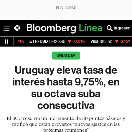
PUBLICIDAD
Ingresar
%
ETH/USD
-0.01%
Visa
-2.15%
MercadoL
1,913.845
362.50
URUGUAY
Uruguay eleva tasa de
interés hasta 9,75%, en
su octava suba
consecutiva
El BCU resolvió un incremento de 50 puntos básicos y
ratificó que están previstos “nuevos ajustes en las
próximas reuniones”