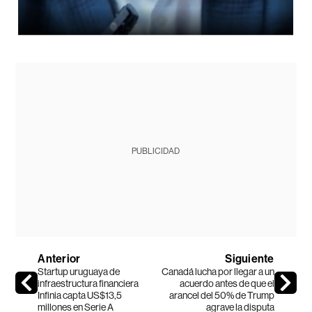
PUBLICIDAD
Anterior
Siguiente
Startup uruguaya de
Canadá lucha por llegar a un
infraestructura financiera
acuerdo antes de que el
Infinia capta US$13,5
arancel del 50% de Trump
millones en Serie A
agrave la disputa