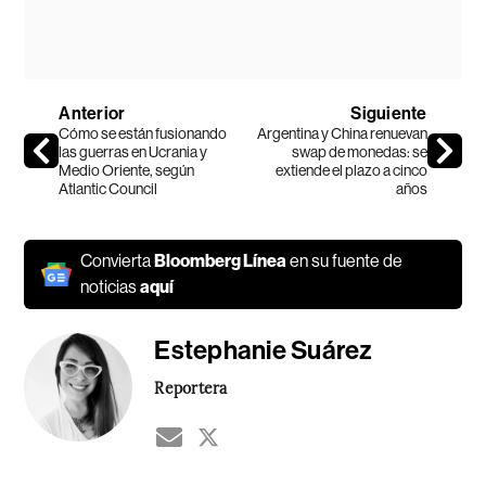
Anterior
Siguiente
Cómo se están fusionando
Argentina y China renuevan
las guerras en Ucrania y
swap de monedas: se
Medio Oriente, según
extiende el plazo a cinco
Atlantic Council
años
Convierta
Bloomberg Línea
en su fuente de
noticias
aquí
Estephanie Suárez
Reportera