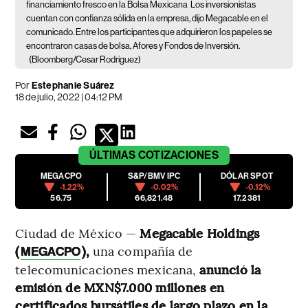
financiamiento fresco en la Bolsa Mexicana
Los inversionistas
cuentan con confianza sólida en la empresa, dijo Megacable en el
comunicado. Entre los participantes que adquirieron los papeles se
encontraron casas de bolsa, Afores y Fondos de Inversión.
(Bloomberg/Cesar Rodriguez)
Por
Estephanie Suárez
18 de julio, 2022 | 04:12 PM
ÚLTIMAS
COTIZACIONES
MEGACPO
S&P/BMV IPC
DÓLAR SPOT
-1.22%
-0.02%
-0.12%
56.75
66,821.48
17.2381
Ciudad de México —
Megacable Holdings
(
),
una compañía de
MEGACPO
telecomunicaciones mexicana,
anunció la
emisión de MXN$7.000 millones en
certificados bursátiles de largo plazo en la