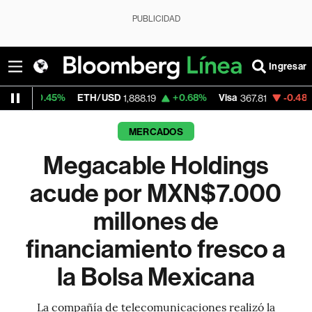
PUBLICIDAD
Ingresar
5%
ETH/USD
+0.68%
Visa
-0.48%
MercadoL
1,888.19
367.81
MERCADOS
Megacable Holdings
acude por MXN$7.000
millones de
financiamiento fresco a
la Bolsa Mexicana
La compañía de telecomunicaciones realizó la