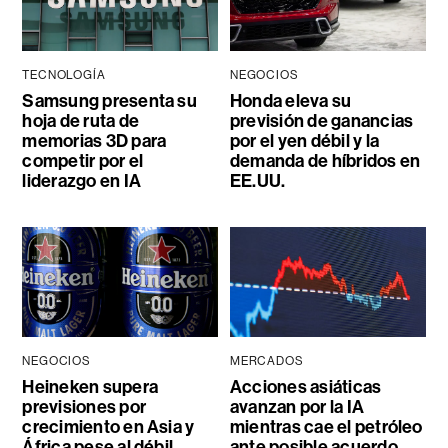
TECNOLOGÍA
NEGOCIOS
Samsung presenta su
Honda eleva su
hoja de ruta de
previsión de ganancias
memorias 3D para
por el yen débil y la
competir por el
demanda de híbridos en
liderazgo en IA
EE.UU.
NEGOCIOS
MERCADOS
Heineken supera
Acciones asiáticas
previsiones por
avanzan por la IA
crecimiento en Asia y
mientras cae el petróleo
África pese al débil
ante posible acuerdo