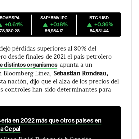
IBOVESPA
S&P/BMV IPC
BTC/USD
+0.61%
+0.18%
+0.36%
178,980.28
66,954.17
64,531.44
ejó pérdidas superiores al 80% del
o desde finales de 2021 el país petrolero
apunta a un
de distintos organismos
on Bloomberg Línea,
Sebastián Rondeau,
ta nación, dijo que el alza de los precios del
os controles han sido determinantes para
ería en 2022 más que otros países en
la Cepal
 Línea, Daniel Titelman, de la Comisión