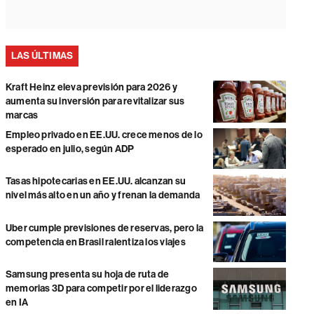
LAS ÚLTIMAS
Kraft Heinz eleva previsión para 2026 y
aumenta su inversión para revitalizar sus
marcas
Empleo privado en EE.UU. crece menos de lo
esperado en julio, según ADP
Tasas hipotecarias en EE.UU. alcanzan su
nivel más alto en un año y frenan la demanda
Uber cumple previsiones de reservas, pero la
competencia en Brasil ralentiza los viajes
Samsung presenta su hoja de ruta de
memorias 3D para competir por el liderazgo
en IA