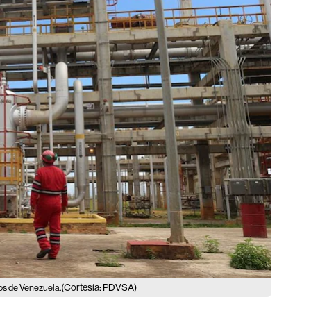
(Cortesía: PDVSA)
eos de Venezuela.