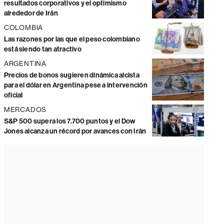
resultados corporativos y el optimismo
alrededor de Irán
COLOMBIA
Las razones por las que el peso colombiano
está siendo tan atractivo
ARGENTINA
Precios de bonos sugieren dinámica alcista
para el dólar en Argentina pese a intervención
oficial
MERCADOS
S&P 500 supera los 7.700 puntos y el Dow
Jones alcanza un récord por avances con Irán