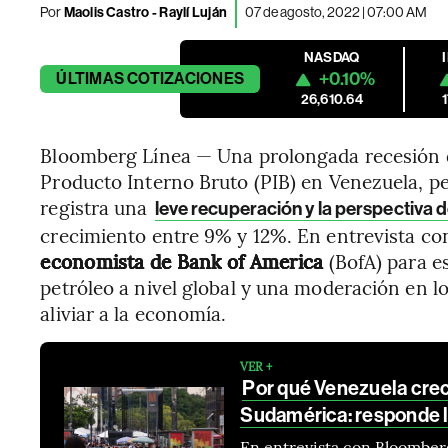
Por
Maolis Castro
-
Raylí Luján
07 de agosto, 2022 | 07:00 AM
NASDAQ
+0.10%
ÚLTIMAS
COTIZACIONES
26,610.64
Bloomberg Línea — Una prolongada recesión d
Producto Interno Bruto (PIB) en Venezuela, per
registra una
leve recuperación y la perspectiva 
crecimiento entre 9% y 12%. En entrevista c
economista de Bank of America
(BofA) para es
petróleo a nivel global y una moderación en l
aliviar a la economía.
VER +
Por qué Venezuela crec
Sudamérica: responde 
En entrevista con Bloomberg