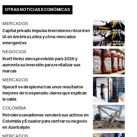
OTRAS NOTICIAS ECONÓMICAS
MERCADOS
Capital privado impulsa inversiones récord en
IA en América Latina y otros mercados
emergentes
NEGOCIOS
Kraft Heinz eleva previsión para 2026 y
aumenta su inversión para revitalizar sus
marcas
MERCADOS
SpaceX se desploma tras unos resultados
mejores de lo esperado: claves que explican
la caída
COLOMBIA
Petrolera canadiense venderá sus activos en
Colombia y Ecuador para centrar su negocio
en Azerbaiyán
MERCADOS