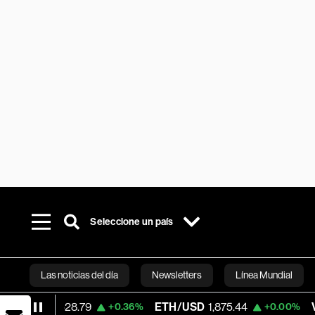
Seleccione un país
Las noticias del día
Newsletters
Línea Mundial
4,528.79
ETH/USD
1,875.44
Visa
368.27
+0.36%
+0.00%
Bloomberg 