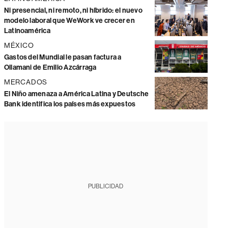
Ni presencial, ni remoto, ni híbrido: el nuevo
modelo laboral que WeWork ve crecer en
Latinoamérica
MÉXICO
Gastos del Mundial le pasan factura a
Ollamani de Emilio Azcárraga
MERCADOS
El Niño amenaza a América Latina y Deutsche
Bank identifica los países más expuestos
PUBLICIDAD