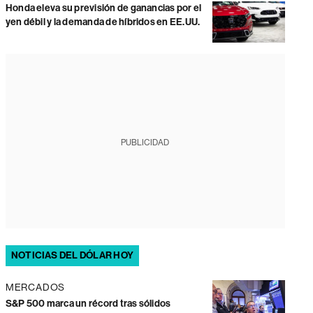
Honda eleva su previsión de ganancias por el
yen débil y la demanda de híbridos en EE.UU.
PUBLICIDAD
NOTICIAS DEL DÓLAR HOY
MERCADOS
S&P 500 marca un récord tras sólidos