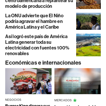
centroamericana a replantear su
modelo de producción
La ONU advierte que El Niño
podría agravar el hambre en
América Latina y el Caribe
Así logró este país de América
Latina generar toda su
electricidad con fuentes 100%
renovables
Económicas e internacionales
NEGOCIOS
MERCADOS
Burger King dispara sus