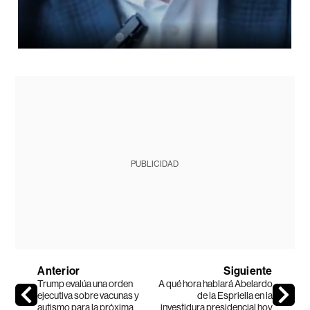
PUBLICIDAD
Anterior
Siguiente
Trump evalúa una orden
A qué hora hablará Abelardo
ejecutiva sobre vacunas y
de la Espriella en la
autismo para la próxima
investidura presidencial hoy