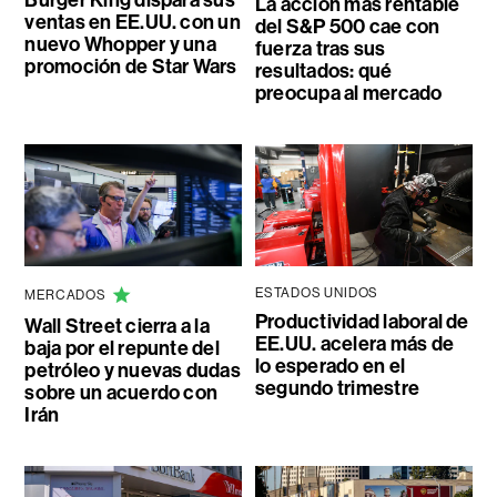
La acción más rentable
ventas en EE.UU. con un
del S&P 500 cae con
nuevo Whopper y una
fuerza tras sus
promoción de Star Wars
resultados: qué
preocupa al mercado
ESTADOS UNIDOS
MERCADOS
Productividad laboral de
Wall Street cierra a la
EE.UU. acelera más de
baja por el repunte del
lo esperado en el
petróleo y nuevas dudas
segundo trimestre
sobre un acuerdo con
Irán