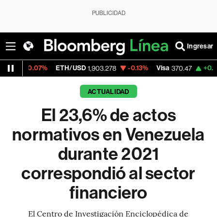
PUBLICIDAD
Ingresar
7%
ETH/USD
-0.13%
Visa
+0.52%
Mercad
1,903.278
370.47
ACTUALIDAD
El 23,6% de actos
normativos en Venezuela
durante 2021
correspondió al sector
financiero
El Centro de Investigación Enciclopédica de