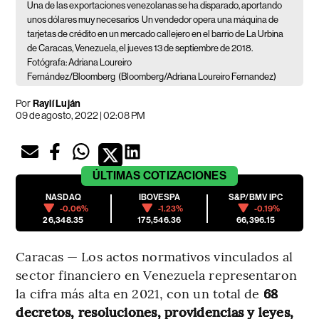
Una de las exportaciones venezolanas se ha disparado, aportando
unos dólares muy necesarios
Un vendedor opera una máquina de
tarjetas de crédito en un mercado callejero en el barrio de La Urbina
de Caracas, Venezuela, el jueves 13 de septiembre de 2018.
Fotógrafa: Adriana Loureiro
Fernández/Bloomberg
(Bloomberg/Adriana Loureiro Fernandez)
Por
Raylí Luján
09 de agosto, 2022 | 02:08 PM
ÚLTIMAS
COTIZACIONES
NASDAQ
IBOVESPA
S&P/BMV IPC
-0.06%
-1.23%
-0.19%
26,348.35
175,546.36
66,396.15
Caracas — Los actos normativos vinculados al
sector financiero en Venezuela representaron
la cifra más alta en 2021, con un total de
68
decretos, resoluciones, providencias y leyes,