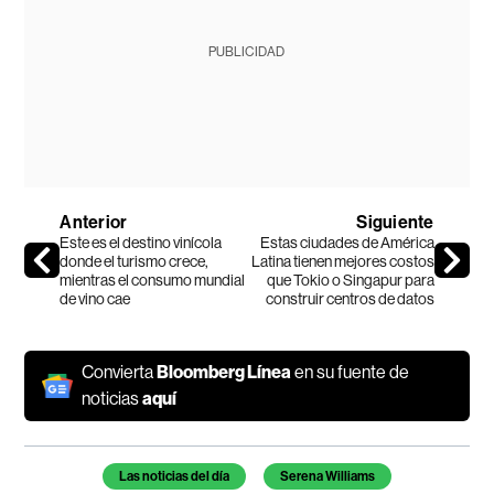
PUBLICIDAD
Anterior
Siguiente
Este es el destino vinícola
Estas ciudades de América
donde el turismo crece,
Latina tienen mejores costos
mientras el consumo mundial
que Tokio o Singapur para
de vino cae
construir centros de datos
Convierta
Bloomberg Línea
en su fuente de
noticias
aquí
Temas de este artículo
Las noticias del día
Serena Williams