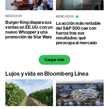
NEGOCIOS
MERCADOS
Burger King dispara sus
La acción más rentable
ventas en EE.UU. con un
del S&P 500 cae con
nuevo Whopper y una
fuerza tras sus
promoción de Star Wars
resultados: qué
preocupa al mercado
Cargar más
Lujos y vida en Bloomberg Línea