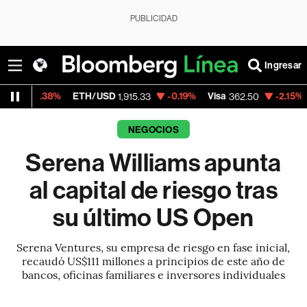
PUBLICIDAD
Ingresar
%
ETH/USD
-0.19%
Visa
-2.15%
MercadoLib
1,915.33
362.50
NEGOCIOS
Serena Williams apunta
al capital de riesgo tras
su último US Open
Serena Ventures, su empresa de riesgo en fase inicial,
recaudó US$111 millones a principios de este año de
bancos, oficinas familiares e inversores individuales