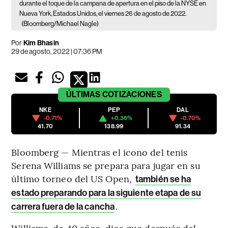
durante el toque de la campana de apertura en el piso de la NYSE en
Nueva York, Estados Unidos, el viernes 26 de agosto de 2022.
(Bloomberg/Michael Nagle)
Por
Kim Bhasin
29 de agosto, 2022 | 07:36 PM
ÚLTIMAS
COTIZACIONES
NKE
PEP
DAL
-0.71%
+0.36%
-0.70%
41.70
138.99
91.34
Bloomberg — Mientras el icono del tenis
Serena Williams se prepara para jugar en su
último torneo del US Open,
también se ha
estado preparando para la siguiente etapa de su
.
carrera fuera de la cancha
Williams, de 40 años, dice que después del