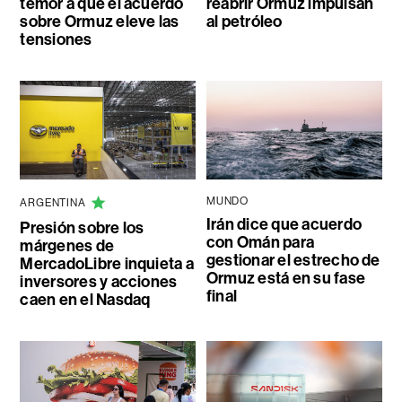
temor a que el acuerdo
reabrir Ormuz impulsan
sobre Ormuz eleve las
al petróleo
tensiones
MUNDO
ARGENTINA
Irán dice que acuerdo
Presión sobre los
con Omán para
márgenes de
gestionar el estrecho de
MercadoLibre inquieta a
Ormuz está en su fase
inversores y acciones
final
caen en el Nasdaq