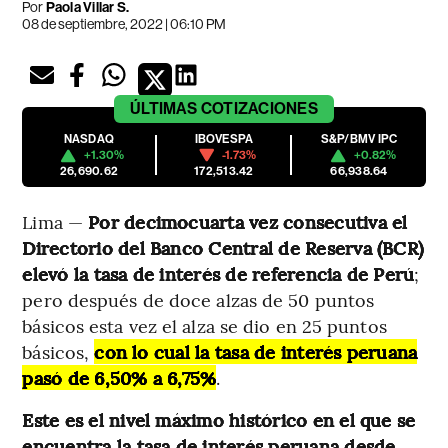
Por
Paola Villar S.
08 de septiembre, 2022 | 06:10 PM
ÚLTIMAS
COTIZACIONES
NASDAQ
IBOVESPA
S&P/BMV IPC
+1.30%
-1.73%
+0.82%
26,690.62
172,513.42
66,938.64
Lima —
Por decimocuarta vez consecutiva el
Directorio del Banco Central de Reserva (BCR)
elevó la tasa de interés de referencia de Perú
;
pero después de doce alzas de 50 puntos
básicos esta vez el alza se dio en 25 puntos
básicos,
con lo cual la tasa de interés peruana
pasó de 6,50% a 6,75%
.
Este es el nivel máximo histórico en el que se
encuentra la tasa de interés peruana desde