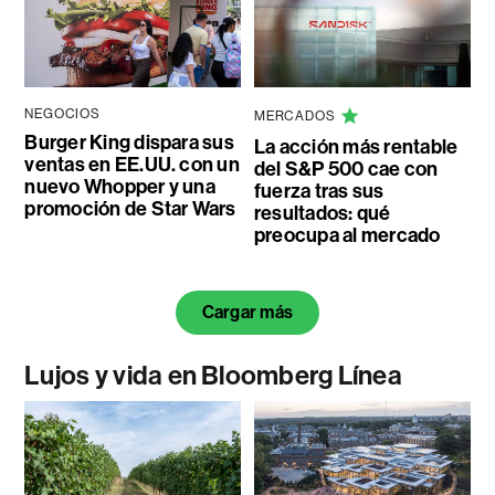
NEGOCIOS
MERCADOS
Burger King dispara sus
La acción más rentable
ventas en EE.UU. con un
del S&P 500 cae con
nuevo Whopper y una
fuerza tras sus
promoción de Star Wars
resultados: qué
preocupa al mercado
Cargar más
Lujos y vida en Bloomberg Línea