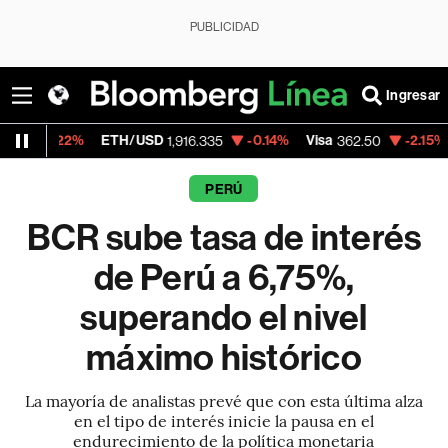
PUBLICIDAD
Ingresar
ETH/USD
-0.14%
Visa
-2.15%
MercadoLib
1,916.335
362.50
PERÚ
BCR sube tasa de interés
de Perú a 6,75%,
superando el nivel
máximo histórico
La mayoría de analistas prevé que con esta última alza
en el tipo de interés inicie la pausa en el
endurecimiento de la política monetaria