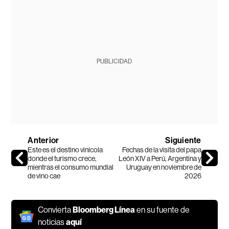
PUBLICIDAD
Anterior
Siguiente
Este es el destino vinícola
Fechas de la visita del papa
donde el turismo crece,
León XIV a Perú, Argentina y
mientras el consumo mundial
Uruguay en noviembre de
de vino cae
2026
Convierta
Bloomberg Línea
en su fuente de
noticias
aquí