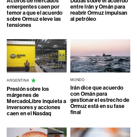
Activos de mercados
Dudas sobre el acuerdo
emergentes caen por
entre Irán y Omán para
temor a que el acuerdo
reabrir Ormuz impulsan
sobre Ormuz eleve las
al petróleo
tensiones
MUNDO
ARGENTINA
Irán dice que acuerdo
Presión sobre los
con Omán para
márgenes de
gestionar el estrecho de
MercadoLibre inquieta a
Ormuz está en su fase
inversores y acciones
final
caen en el Nasdaq