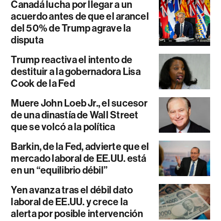
Canadá lucha por llegar a un
acuerdo antes de que el arancel
del 50% de Trump agrave la
disputa
Trump reactiva el intento de
destituir a la gobernadora Lisa
Cook de la Fed
Muere John Loeb Jr., el sucesor
de una dinastía de Wall Street
que se volcó a la política
Barkin, de la Fed, advierte que el
mercado laboral de EE.UU. está
en un “equilibrio débil”
Yen avanza tras el débil dato
laboral de EE.UU. y crece la
alerta por posible intervención