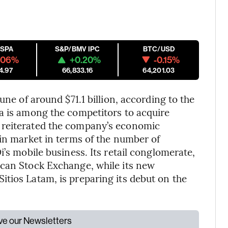
ESPA
S&P/BMV IPC
BTC/USD
.06%
+0.20%
-0.15%
4.97
66,833.16
64,201.03
une of around $71.1 billion, according to the
a is among the competitors to acquire
 reiterated the company’s economic
ain market in terms of the number of
i’s mobile business. Its retail conglomerate,
ican Stock Exchange, while its new
tios Latam, is preparing its debut on the
ive our Newsletters