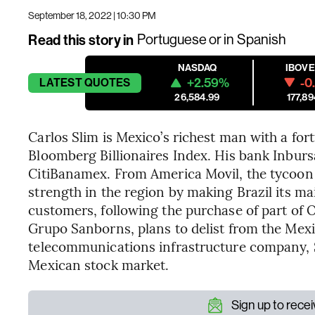
September 18, 2022 | 10:30 PM
Read this story in
Portuguese
or in
Spanish
NASDAQ
IBOV
+2.59%
-0
LATEST
QUOTES
26,584.99
177,89
Carlos Slim is Mexico’s richest man with a fort
Bloomberg Billionaires Index. His bank Inburs
CitiBanamex. From America Movil, the tycoon
strength in the region by making Brazil its m
customers, following the purchase of part of O
Grupo Sanborns, plans to delist from the Mex
telecommunications infrastructure company, Si
Mexican stock market.
Sign up to rece