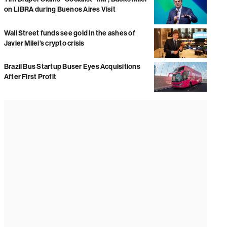
on LIBRA during Buenos Aires Visit
Wall Street funds see gold in the ashes of
Javier Milei’s crypto crisis
Brazil Bus Startup Buser Eyes Acquisitions
After First Profit