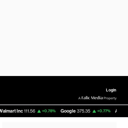
Login
t Inc
111.56
Google
375.35
Amazon
277.
+0.78%
+0.77%