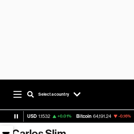
Select a country
EUR USD
1.1532
Bitcoin
64,191.24
Ethe
+0.01%
-0.16%
Carlos Slim