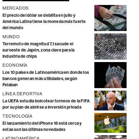
MERCADOS
El precio del dólar se debilita en julio y
América Latina tiene la moneda más fuerte
del mundo
MUNDO
Terremoto de magnitud 7,1 sacude el
suroeste de Japón, zona clave para la
industria de chips
ECONOMÍA
Los 10 países de Latinoamérica en donde los
bancos generan más utilidades, según
Felaban
LÍNEA DEPORTIVA
La UEFA estudia boicotear torneos de la FIFA
por su plan de abrirse a inversión privada
TECNOLOGÍA
El lanzamiento del iPhone 18 está cerca y
estas son las últimas novedades
LATINOAMÉRICA