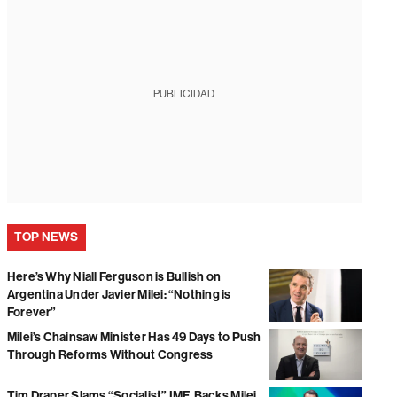
PUBLICIDAD
TOP NEWS
Here’s Why Niall Ferguson is Bullish on
Argentina Under Javier Milei: “Nothing is
Forever”
Milei’s Chainsaw Minister Has 49 Days to Push
Through Reforms Without Congress
Tim Draper Slams “Socialist” IMF, Backs Milei