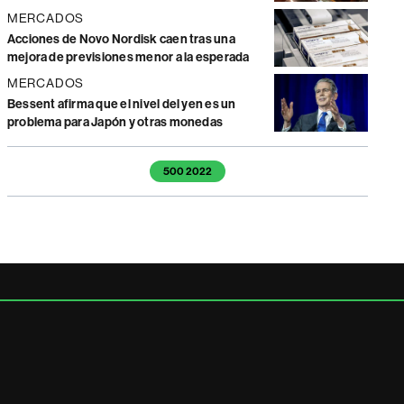
MERCADOS
Acciones de Novo Nordisk caen tras una
mejora de previsiones menor a la esperada
MERCADOS
Bessent afirma que el nivel del yen es un
problema para Japón y otras monedas
Temas de este artículo
500 2022