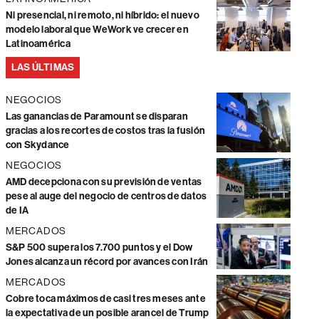
Ni presencial, ni remoto, ni híbrido: el nuevo
modelo laboral que WeWork ve crecer en
Latinoamérica
LAS ÚLTIMAS
NEGOCIOS
Las ganancias de Paramount se disparan
gracias a los recortes de costos tras la fusión
con Skydance
NEGOCIOS
AMD decepciona con su previsión de ventas
pese al auge del negocio de centros de datos
de IA
MERCADOS
S&P 500 supera los 7.700 puntos y el Dow
Jones alcanza un récord por avances con Irán
MERCADOS
Cobre toca máximos de casi tres meses ante
la expectativa de un posible arancel de Trump