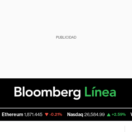
PUBLICIDAD
reum
1,871.445
Nasdaq
26,584.99
Walmar
-0.21%
+2.59%