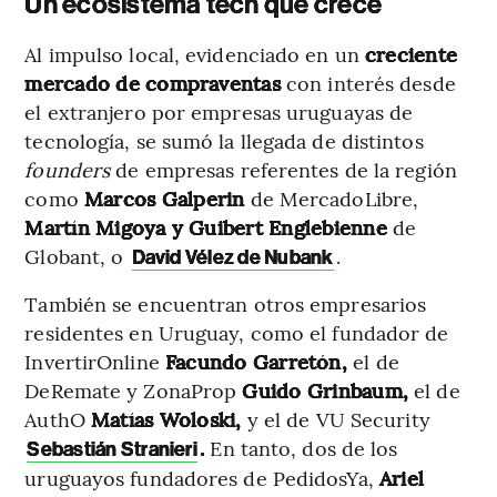
Un ecosistema tech que crece
Al impulso local, evidenciado en un
creciente
mercado de compraventas
con interés desde
el extranjero por empresas uruguayas de
tecnología, se sumó la llegada de distintos
founders
de empresas referentes de la región
como
Marcos Galperin
de MercadoLibre,
Martín Migoya y Guibert Englebienne
de
Globant, o
.
David Vélez de Nubank
También se encuentran otros empresarios
residentes en Uruguay, como el fundador de
InvertirOnline
Facundo Garretón,
el de
DeRemate y ZonaProp
Guido Grinbaum,
el de
AuthO
Matías Woloski,
y el de VU Security
.
En tanto, dos de los
Sebastián Stranieri
uruguayos fundadores de PedidosYa,
Ariel