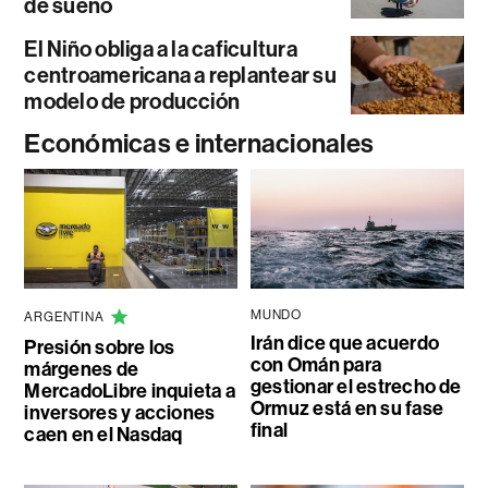
de sueño
El Niño obliga a la caficultura
centroamericana a replantear su
modelo de producción
Económicas e internacionales
MUNDO
ARGENTINA
Irán dice que acuerdo
Presión sobre los
con Omán para
márgenes de
gestionar el estrecho de
MercadoLibre inquieta a
Ormuz está en su fase
inversores y acciones
final
caen en el Nasdaq