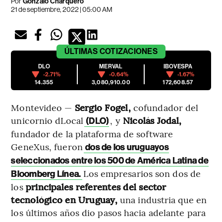
Por
Gonzalo Charquero
21 de septiembre, 2022 | 05:00 AM
ÚLTIMAS
COTIZACIONES
DLO
MERVAL
IBOVESPA
-2.71%
-0.64%
-1.67%
14.355
3,080,910.00
172,608.57
Montevideo —
Sergio Fogel,
cofundador del
unicornio dLocal
, y
Nicolás Jodal,
(DLO)
fundador de la plataforma de software
GeneXus, fueron
dos de los uruguayos
seleccionados entre los 500 de América Latina de
Los empresarios son dos de
Bloomberg Línea.
los
principales referentes del sector
tecnológico en Uruguay,
una industria que en
los últimos años dio pasos hacia adelante para