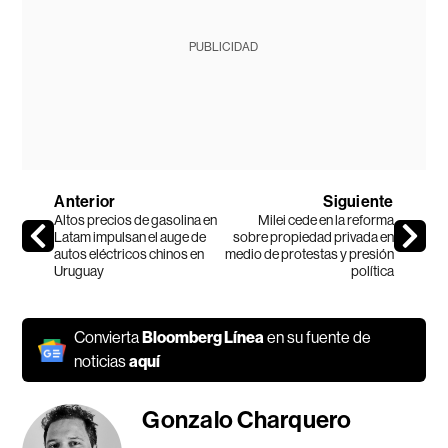
PUBLICIDAD
Anterior
Siguiente
Altos precios de gasolina en
Milei cede en la reforma
Latam impulsan el auge de
sobre propiedad privada en
autos eléctricos chinos en
medio de protestas y presión
Uruguay
política
Convierta
Bloomberg Línea
en su fuente de
noticias
aquí
Gonzalo Charquero