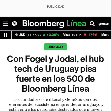
PUBLICIDAD
Ingresar
SD
+0.09%
Visa
-1.76%
MercadoLibre
1,907.588
363.95
1,810
URUGUAY
Con Fogel y Jodal, el hub
tech de Uruguay pisa
fuerte en los 500 de
Bloomberg Línea
Los fundadores de dLocal y GeneXus son dos
referentes del ecosistema emprendedor uruguayo y
están entre los personajes destacados que mueven