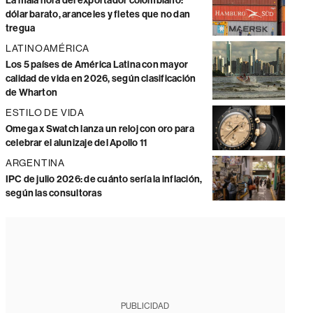
La mala hora del exportador colombiano:
dólar barato, aranceles y fletes que no dan
tregua
LATINOAMÉRICA
Los 5 países de América Latina con mayor
calidad de vida en 2026, según clasificación
de Wharton
ESTILO DE VIDA
Omega x Swatch lanza un reloj con oro para
celebrar el alunizaje del Apollo 11
ARGENTINA
IPC de julio 2026: de cuánto sería la inflación,
según las consultoras
PUBLICIDAD