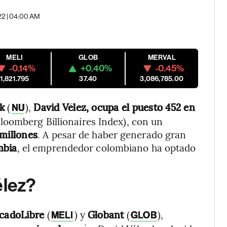
22 | 04:00 AM
MELI
GLOB
MERVAL
-0.14%
+0.40%
-0.45%
1,821.795
37.40
3,086,785.00
k
(
),
David Vélez, ocupa el puesto 452 en
NU
loomberg Billionaires Index), con un
millones
. A pesar de haber generado gran
mbia
, el emprendedor colombiano ha optado
élez?
cadoLibre
(
) y
Globant
(
),
MELI
GLOB