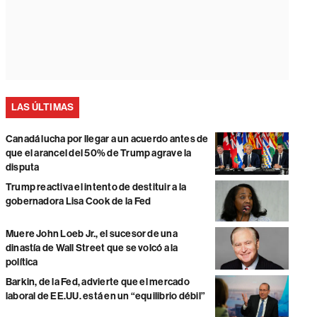
LAS ÚLTIMAS
Canadá lucha por llegar a un acuerdo antes de
que el arancel del 50% de Trump agrave la
disputa
Trump reactiva el intento de destituir a la
gobernadora Lisa Cook de la Fed
Muere John Loeb Jr., el sucesor de una
dinastía de Wall Street que se volcó a la
política
Barkin, de la Fed, advierte que el mercado
laboral de EE.UU. está en un “equilibrio débil”