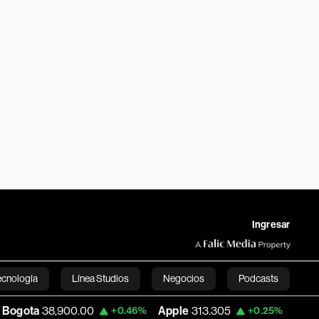
Ingresar
ecnología
Línea Studios
Negocios
Podcasts
900.00
Apple
313.305
USD COP
3,159.
+0.46%
+0.25%
English