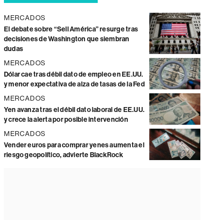
MERCADOS
El debate sobre “Sell América” resurge tras
decisiones de Washington que siembran
dudas
MERCADOS
Dólar cae tras débil dato de empleo en EE.UU.
y menor expectativa de alza de tasas de la Fed
MERCADOS
Yen avanza tras el débil dato laboral de EE.UU.
y crece la alerta por posible intervención
MERCADOS
Vender euros para comprar yenes aumenta el
riesgo geopolítico, advierte BlackRock