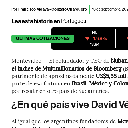
Por
Francisco Aldaya
-
Gonzalo Charquero
13 de septiembre, 20
Lea esta historia en
Portugués
NU
-1.98%
ÚLTIMAS
COTIZACIONES
13.84
Montevideo — El cofundador y CEO de
Nuban
el Índice de Multimillonarios de Bloomberg
(B
patrimonio de aproximadamente
US$5,35 mil 
parte de esa fortuna en
Brasil, México y Colo
por residir en otro país de Sudamérica.
¿En qué país vive David V
Al igual que los argentinos fundadores de
Mer