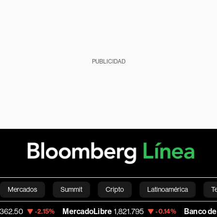
PUBLICIDAD
Mercados
Summit
Cripto
Latinoamérica
T
MercadoLibre
1,821.795
Banco de Bogota
38,
.15%
-0.14%
Green
Economía
Estilo de vida
Mundo
Videos