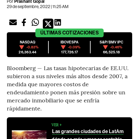
Por
Prashant Gopal
29 de septiembre, 2022 | 11:25 AM
ÚLTIMAS
COTIZACIONES
NASDAQ
IBOVESPA
S&P/BMV IPC
-0.83%
-0.09%
-0.46%
26,363.44
177,726.17
66,525.18
Bloomberg — Las tasas hipotecarias de EE.UU.
subieron a sus niveles más altos desde 2007, a
medida que mayores costos de
endeudamiento ponen más presión sobre un
mercado inmobiliario que se enfría
rápidamente.
VER +
Las grandes ciudades de LatAm