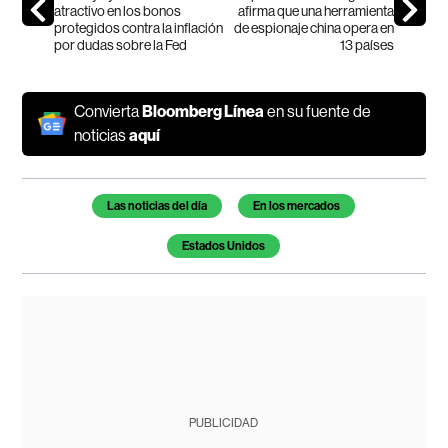
atractivo en los bonos
afirma que una herramienta
protegidos contra la inflación
de espionaje china opera en
por dudas sobre la Fed
13 países
Convierta
Bloomberg Línea
en su fuente de
noticias
aquí
Temas de este artículo
Las noticias del día
En los mercados
Estados Unidos
PUBLICIDAD