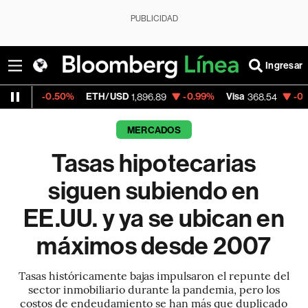
PUBLICIDAD
Ingresar
.50%
ETH/USD
-0.99%
Visa
-0.28%
Merca
1,896.89
368.54
MERCADOS
Tasas hipotecarias
siguen subiendo en
EE.UU. y ya se ubican en
máximos desde 2007
Tasas históricamente bajas impulsaron el repunte del
sector inmobiliario durante la pandemia, pero los
costos de endeudamiento se han más que duplicado