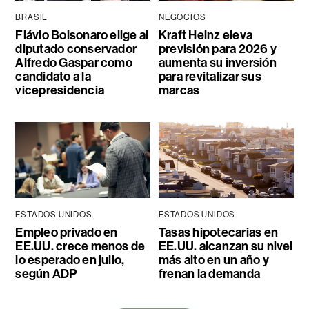
BRASIL
NEGOCIOS
Flávio Bolsonaro elige al
Kraft Heinz eleva
diputado conservador
previsión para 2026 y
Alfredo Gaspar como
aumenta su inversión
candidato a la
para revitalizar sus
vicepresidencia
marcas
ESTADOS UNIDOS
ESTADOS UNIDOS
Empleo privado en
Tasas hipotecarias en
EE.UU. crece menos de
EE.UU. alcanzan su nivel
lo esperado en julio,
más alto en un año y
según ADP
frenan la demanda