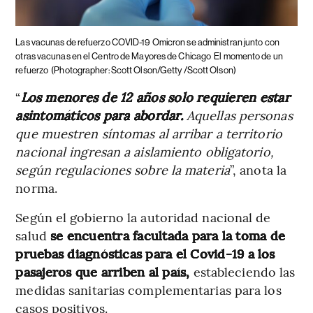
Las vacunas de refuerzo COVID-19 Omicron se administran junto con
otras vacunas en el Centro de Mayores de Chicago
El momento de un
refuerzo
(Photographer: Scott Olson/Getty /Scott Olson)
“
Los menores de 12 años solo requieren estar
asintomáticos para abordar.
Aquellas personas
que muestren síntomas al arribar a territorio
nacional ingresan a aislamiento obligatorio,
según regulaciones sobre la materia
”, anota la
norma.
Según el gobierno la autoridad nacional de
salud
se encuentra facultada para la toma de
pruebas diagnósticas para el Covid-19 a los
pasajeros que arriben al país,
estableciendo las
medidas sanitarias complementarias para los
casos positivos.