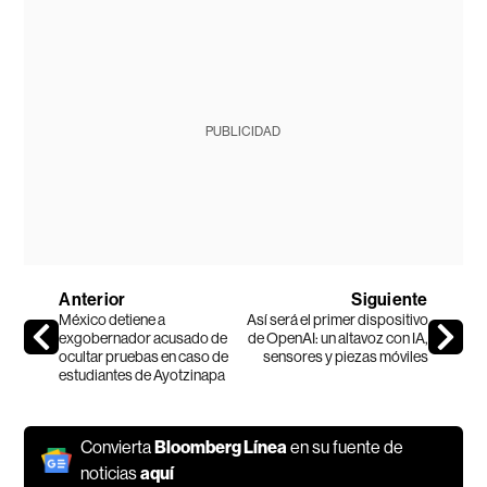
PUBLICIDAD
Anterior
Siguiente
México detiene a
Así será el primer dispositivo
exgobernador acusado de
de OpenAI: un altavoz con IA,
ocultar pruebas en caso de
sensores y piezas móviles
estudiantes de Ayotzinapa
Convierta
Bloomberg Línea
en su fuente de
noticias
aquí