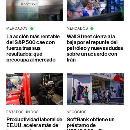
MERCADOS
MERCADOS
La acción más rentable
Wall Street cierra a la
del S&P 500 cae con
baja por el repunte del
fuerza tras sus
petróleo y nuevas dudas
resultados: qué
sobre un acuerdo con
preocupa al mercado
Irán
ESTADOS UNIDOS
NEGOCIOS
Productividad laboral de
SoftBank obtiene un
EE.UU. acelera más de
préstamo de