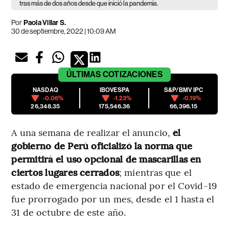
tras más de dos años desde que inició la pandemia.
Por
Paola Villar S.
30 de septiembre, 2022 | 10:09 AM
ÚLTIMAS
COTIZACIONES
NASDAQ
IBOVESPA
S&P/BMV IPC
-0.06%
-1.23%
-0.19%
26,348.35
175,546.36
66,396.15
A una semana de realizar el anuncio,
el
gobierno de Perú oficializó la norma que
permitirá el uso opcional de mascarillas en
ciertos lugares cerrados
; mientras que el
estado de emergencia nacional por el Covid-19
fue prorrogado por un mes, desde el 1 hasta el
31 de octubre de este año.