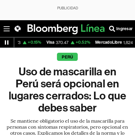
PUBLICIDAD
Ingresar
+0.15%
Visa
+0.52%
MercadoLibre
-5.23%
370.47
1,824.26
PERÚ
Uso de mascarilla en
Perú será opcional en
lugares cerrados: Lo que
debes saber
Se mantiene obligatorio el uso de la mascarilla para
personas con síntomas respiratorios, pero opcional en
otros casos. Explicamos los detalles de la norma y lo