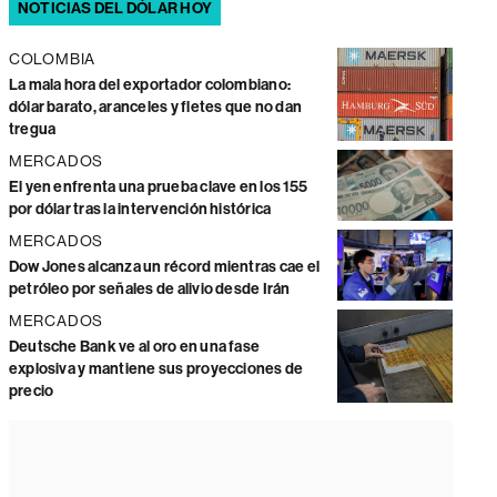
NOTICIAS DEL DÓLAR HOY
COLOMBIA
La mala hora del exportador colombiano:
dólar barato, aranceles y fletes que no dan
tregua
MERCADOS
El yen enfrenta una prueba clave en los 155
por dólar tras la intervención histórica
MERCADOS
Dow Jones alcanza un récord mientras cae el
petróleo por señales de alivio desde Irán
MERCADOS
Deutsche Bank ve al oro en una fase
explosiva y mantiene sus proyecciones de
precio