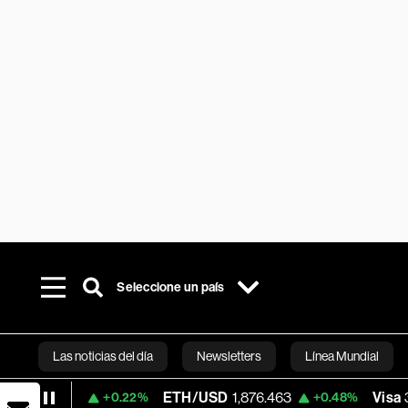
Seleccione un país
Las noticias del día
Newsletters
Línea Mundial
.65
ETH/USD
1,876.463
Visa
365.67
+0.22%
+0.48%
Bloomberg 