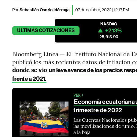
Por
Sebastián Osorio Idárraga
07 de octubre, 2022 | 12:17 PM
NASDAQ
+2.13%
ÚLTIMAS
COTIZACIONES
25,913.90
Bloomberg Línea — El Instituto Nacional de Es
publicó los más recientes datos de inflación 
donde se vio
un leve avance de los precios res
frente a 2021.
VER +
Economía ecuatoriana 
trimestre de 2022
Las Cuentas Nacionales publ
las movilizaciones de junio
a la baja