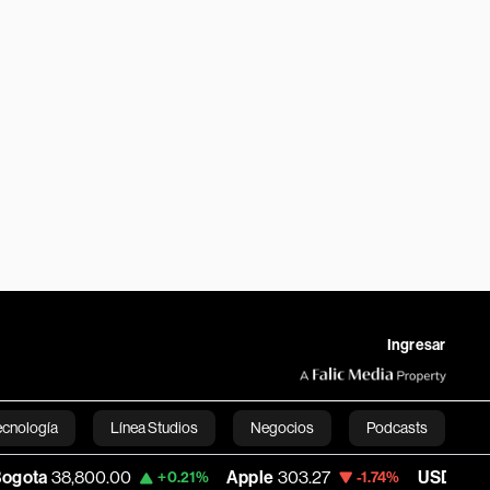
Ingresar
ecnología
Línea Studios
Negocios
Podcasts
800.00
Apple
303.27
USD COP
3,232.96
+0.21%
-1.74%
English