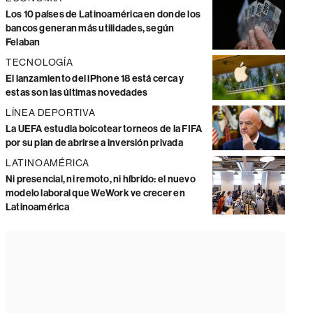
Los 10 países de Latinoamérica en donde los
bancos generan más utilidades, según
Felaban
TECNOLOGÍA
El lanzamiento del iPhone 18 está cerca y
estas son las últimas novedades
LÍNEA DEPORTIVA
La UEFA estudia boicotear torneos de la FIFA
por su plan de abrirse a inversión privada
LATINOAMÉRICA
Ni presencial, ni remoto, ni híbrido: el nuevo
modelo laboral que WeWork ve crecer en
Latinoamérica