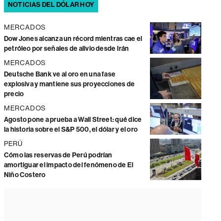
NOTICIAS DEL DÓLAR HOY
MERCADOS
Dow Jones alcanza un récord mientras cae el
petróleo por señales de alivio desde Irán
MERCADOS
Deutsche Bank ve al oro en una fase
explosiva y mantiene sus proyecciones de
precio
MERCADOS
Agosto pone a prueba a Wall Street: qué dice
la historia sobre el S&P 500, el dólar y el oro
PERÚ
Cómo las reservas de Perú podrían
amortiguar el impacto del fenómeno de El
Niño Costero