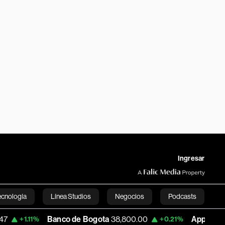
Ingresar
ecnología
Línea Studios
Negocios
Podcasts
Banco de Bogota
38,800.00
Apple
303.27
+0.21%
-1.74
English