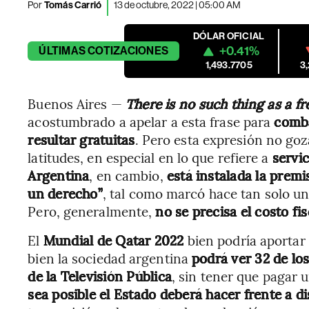
Por
Tomás Carrió
13 de octubre, 2022 | 05:00 AM
DÓLAR OFICIAL
+0.41%
ÚLTIMAS
COTIZACIONES
1,493.7705
3
Buenos Aires —
There is no such thing as a fr
acostumbrado a apelar a esta frase para
comba
resultar gratuitas
. Pero esta expresión no goz
latitudes, en especial en lo que refiere a
servic
Argentina
, en cambio,
está instalada la prem
un derecho”
, tal como marcó hace tan solo u
Pero, generalmente,
no se precisa el costo fi
El
Mundial de Qatar 2022
bien podría aportar 
bien la sociedad argentina
podrá ver 32 de lo
de la Televisión Pública
, sin tener que pagar u
sea posible el Estado deberá hacer frente a di