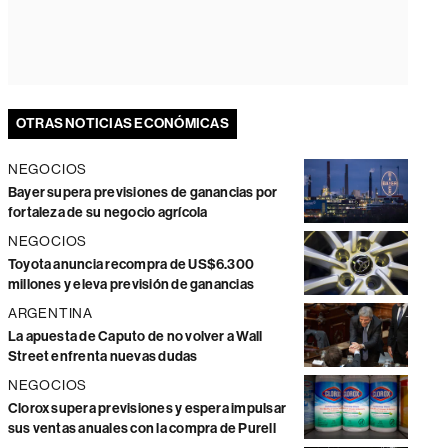
OTRAS NOTICIAS ECONÓMICAS
NEGOCIOS
Bayer supera previsiones de ganancias por
fortaleza de su negocio agrícola
NEGOCIOS
Toyota anuncia recompra de US$6.300
millones y eleva previsión de ganancias
ARGENTINA
La apuesta de Caputo de no volver a Wall
Street enfrenta nuevas dudas
NEGOCIOS
Clorox supera previsiones y espera impulsar
sus ventas anuales con la compra de Purell