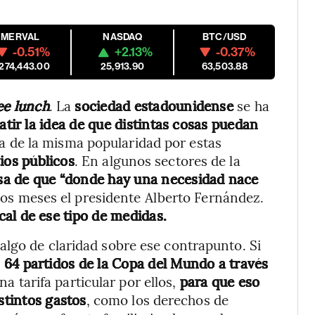
MERVAL
NASDAQ
BTC/USD
-0.51%
+2.13%
-0.37%
,274,443.00
25,913.90
63,503.88
ee lunch
. La
sociedad estadounidense
se ha
tir la idea de que distintas cosas puedan
a de la misma popularidad por estas
ios públicos
. En algunos sectores de la
isa de que “donde hay una necesidad nace
nos meses el presidente Alberto Fernández.
scal de ese tipo de medidas.
algo de claridad sobre ese contrapunto. Si
s 64 partidos de la Copa del Mundo a través
na tarifa particular por ellos,
para que eso
stintos gastos
, como los derechos de