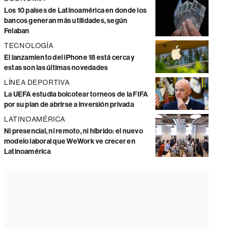
Los 10 países de Latinoamérica en donde los
bancos generan más utilidades, según
Felaban
TECNOLOGÍA
El lanzamiento del iPhone 18 está cerca y
estas son las últimas novedades
LÍNEA DEPORTIVA
La UEFA estudia boicotear torneos de la FIFA
por su plan de abrirse a inversión privada
LATINOAMÉRICA
Ni presencial, ni remoto, ni híbrido: el nuevo
modelo laboral que WeWork ve crecer en
Latinoamérica