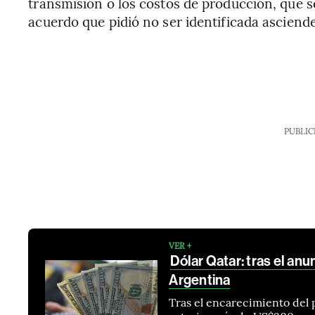
transmisión o los costos de producción, que s
acuerdo que pidió no ser identificada asciend
PUBLIC
VER +
Dólar Qatar: tras el an
Argentina
Tras el encarecimiento del 