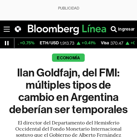
PUBLICIDAD
Ingresar
0.75%
ETH/USD
+0.41%
Visa
+0.52%
Merc
1,913.73
370.47
ECONOMÍA
Ilan Goldfajn, del FMI:
múltiples tipos de
cambio en Argentina
deberían ser temporales
El director del Departamento del Hemisferio
Occidental del Fondo Monetario Internacional
sostuvo que el Gobierno de Alberto Fernández