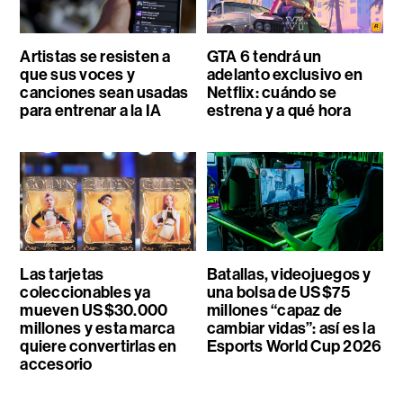
Artistas se resisten a
GTA 6 tendrá un
que sus voces y
adelanto exclusivo en
canciones sean usadas
Netflix: cuándo se
para entrenar a la IA
estrena y a qué hora
Las tarjetas
Batallas, videojuegos y
coleccionables ya
una bolsa de US$75
mueven US$30.000
millones “capaz de
millones y esta marca
cambiar vidas”: así es la
quiere convertirlas en
Esports World Cup 2026
accesorio