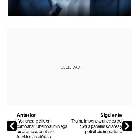
PUBLICIDAD
Anterior
Siguiente
“Yo nunca lo dije en
Trump impone aranceles del
campaña”: Sheinbaum niega
15% a paneles solares y
su promesa contra el
polisilicio importado
fracking en México