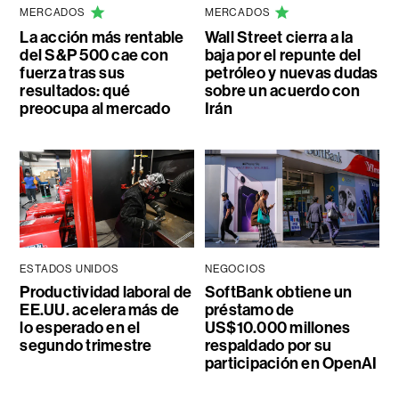
MERCADOS
MERCADOS
La acción más rentable
Wall Street cierra a la
del S&P 500 cae con
baja por el repunte del
fuerza tras sus
petróleo y nuevas dudas
resultados: qué
sobre un acuerdo con
preocupa al mercado
Irán
ESTADOS UNIDOS
NEGOCIOS
Productividad laboral de
SoftBank obtiene un
EE.UU. acelera más de
préstamo de
lo esperado en el
US$10.000 millones
segundo trimestre
respaldado por su
participación en OpenAI