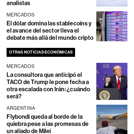
analistas
MERCADOS
El dólar domina las stablecoins y
el avance del sector lleva el
debate más allá del mundo cripto
OTRAS NOTICIAS ECONÓMICAS
MERCADOS
La consultora que anticipó el
TACO de Trump le pone fecha a
otra escalada con Irán: ¿cuándo
será?
ARGENTINA
Flybondi queda al borde de la
quiebra pese a las promesas de
un aliado de Milei