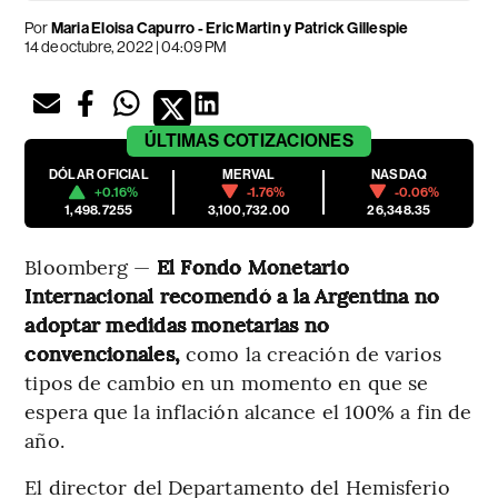
Por
Maria Eloisa Capurro - Eric Martin y Patrick Gillespie
14 de octubre, 2022 | 04:09 PM
ÚLTIMAS
COTIZACIONES
DÓLAR OFICIAL
MERVAL
NASDAQ
+0.16%
-1.76%
-0.06%
1,498.7255
3,100,732.00
26,348.35
Bloomberg —
El Fondo Monetario
Internacional recomendó a la Argentina no
adoptar medidas monetarias no
convencionales,
como la creación de varios
tipos de cambio en un momento en que se
espera que la inflación alcance el 100% a fin de
año.
El director del Departamento del Hemisferio