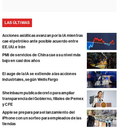
LAS ÚLTIMAS
Acciones asiáticas avanzan por la IA mientras
cae el petróleo ante posible acuerdo entre
EE.UU. e Irán
PMI de servicios de China cae a su nivel más
bajo en casi dos años
El auge de la IA se extiende a las acciones
industriales, según Wells Fargo
Sheinbaum publica decreto para ampliar
transparencia del Gobierno, filiales de Pemex
y CFE
Apple se prepara para el lanzamiento del
iPhone con un sorteo para empleados de las
tiendas