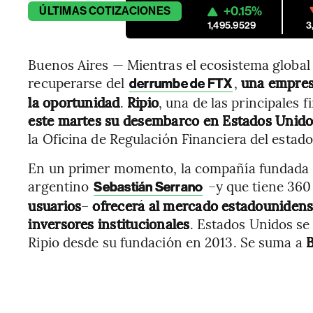
+0.15%
ÚLTIMAS
COTIZACIONES
1,495.9529
3
Buenos Aires — Mientras el ecosistema globa
recuperarse del
,
una
empres
derrumbe de FTX
la oportunidad
.
Ripio
, una de las principales 
este martes su desembarco en Estados Unido
la Oficina de Regulación Financiera del estado
En un primer momento, la compañía fundada 
argentino
–y que tiene 36
Sebastián Serrano
usuarios
–
ofrecerá al mercado estadounidense
inversores institucionales
. Estados Unidos se 
Ripio desde su fundación en 2013. Se suma a
B