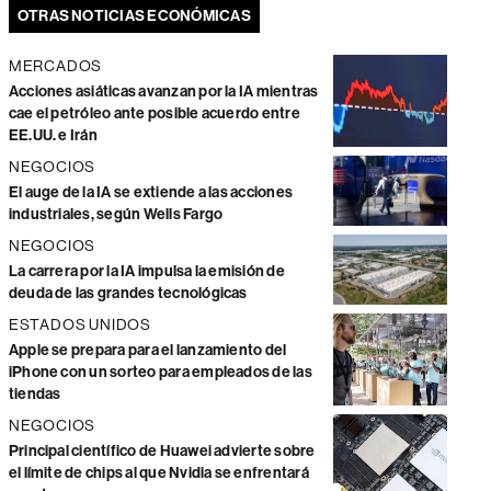
OTRAS NOTICIAS ECONÓMICAS
MERCADOS
Acciones asiáticas avanzan por la IA mientras
cae el petróleo ante posible acuerdo entre
EE.UU. e Irán
NEGOCIOS
El auge de la IA se extiende a las acciones
industriales, según Wells Fargo
NEGOCIOS
La carrera por la IA impulsa la emisión de
deuda de las grandes tecnológicas
ESTADOS UNIDOS
Apple se prepara para el lanzamiento del
iPhone con un sorteo para empleados de las
tiendas
NEGOCIOS
Principal científico de Huawei advierte sobre
el límite de chips al que Nvidia se enfrentará