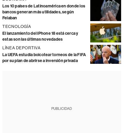
Los 10 países de Latinoamérica en donde los
bancos generan más utilidades, según
Felaban
TECNOLOGÍA
El lanzamiento del iPhone 18 está cerca y
estas son las últimas novedades
LÍNEA DEPORTIVA
La UEFA estudia boicotear torneos de la FIFA
por su plan de abrirse a inversión privada
PUBLICIDAD