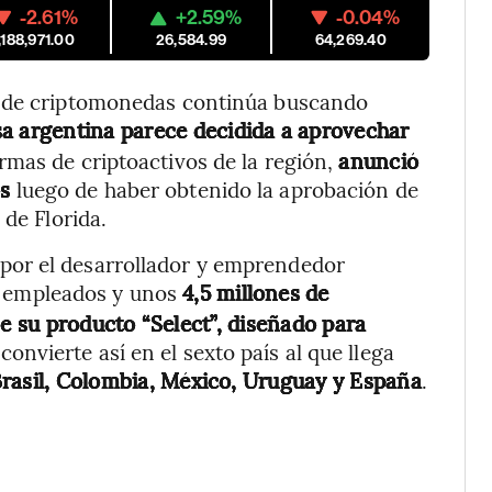
-2.61%
+2.59%
-0.04%
,188,971.00
26,584.99
64,269.40
l de criptomonedas continúa buscando
a argentina parece decidida a aprovechar
firmas de criptoactivos de la región,
anunció
s
luego de haber obtenido la aprobación de
 de Florida.
por el desarrollador y emprendedor
0 empleados y unos
4,5 millones de
 su producto “Select”, diseñado para
convierte así en el sexto país al que llega
rasil, Colombia, México, Uruguay y España
.