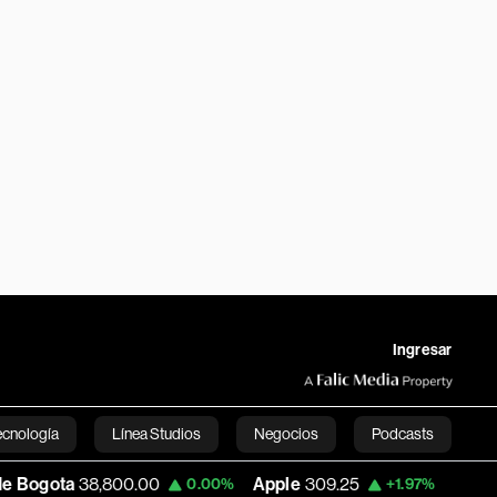
Ingresar
ecnología
Línea Studios
Negocios
Podcasts
38,800.00
Apple
309.25
USD COP
3,195.
0.00%
+1.97%
English