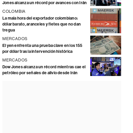
Jones alcanza un récord por avances con Irán
COLOMBIA
La mala hora del exportador colombiano:
dólar barato, aranceles y fletes que no dan
tregua
MERCADOS
El yen enfrenta una prueba clave en los 155
por dólar tras la intervención histórica
MERCADOS
Dow Jones alcanza un récord mientras cae el
petróleo por señales de alivio desde Irán