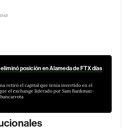
IDAD
eliminó posición en Alameda de FTX días
na retiró el capital que tenía invertido en el
 que el exchange liderado por Sam Bankman-
e bancarrota
tucionales