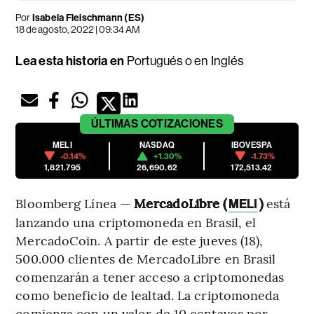
Por
Isabela Fleischmann (ES)
18 de agosto, 2022 | 09:34 AM
Lea esta historia en
Portugués
o en
Inglés
ÚLTIMAS
COTIZACIONES
MELI
NASDAQ
IBOVESPA
-0.14%
+1.30%
-1.73%
1,821.795
26,690.62
172,513.42
Bloomberg Línea —
MercadoLibre (
)
está
MELI
lanzando una criptomoneda en Brasil, el
MercadoCoin. A partir de este jueves (18),
500.000 clientes de MercadoLibre en Brasil
comenzarán a tener acceso a criptomonedas
como beneficio de lealtad. La criptomoneda
comienza con un valor de 10 centavos por