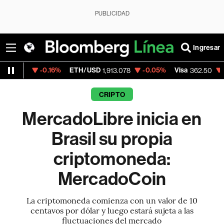
PUBLICIDAD
Ingresar
-0.16%
ETH/USD
-0.05%
Visa
-2.15%
Me
1,913.078
362.50
CRIPTO
MercadoLibre inicia en
Brasil su propia
criptomoneda:
MercadoCoin
La criptomoneda comienza con un valor de 10
centavos por dólar y luego estará sujeta a las
fluctuaciones del mercado