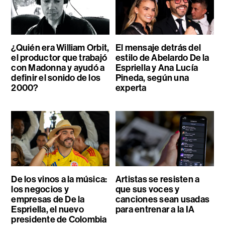
¿Quién era William Orbit,
El mensaje detrás del
el productor que trabajó
estilo de Abelardo De la
con Madonna y ayudó a
Espriella y Ana Lucía
definir el sonido de los
Pineda, según una
2000?
experta
De los vinos a la música:
Artistas se resisten a
los negocios y
que sus voces y
empresas de De la
canciones sean usadas
Espriella, el nuevo
para entrenar a la IA
presidente de Colombia