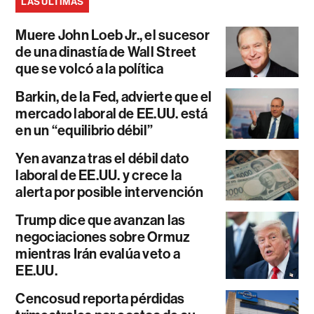
LAS ÚLTIMAS
Muere John Loeb Jr., el sucesor
de una dinastía de Wall Street
que se volcó a la política
Barkin, de la Fed, advierte que el
mercado laboral de EE.UU. está
en un “equilibrio débil”
Yen avanza tras el débil dato
laboral de EE.UU. y crece la
alerta por posible intervención
Trump dice que avanzan las
negociaciones sobre Ormuz
mientras Irán evalúa veto a
EE.UU.
Cencosud reporta pérdidas