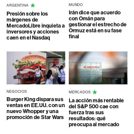
MUNDO
ARGENTINA
Irán dice que acuerdo
Presión sobre los
con Omán para
márgenes de
gestionar el estrecho de
MercadoLibre inquieta a
Ormuz está en su fase
inversores y acciones
final
caen en el Nasdaq
NEGOCIOS
MERCADOS
Burger King dispara sus
La acción más rentable
ventas en EE.UU. con un
del S&P 500 cae con
nuevo Whopper y una
fuerza tras sus
promoción de Star Wars
resultados: qué
preocupa al mercado