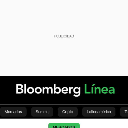
PUBLICIDAD
Mercados
Summit
Cripto
Latinoamérica
T
Green
Economía
Estilo de vida
Mundo
Videos
MERCADOS