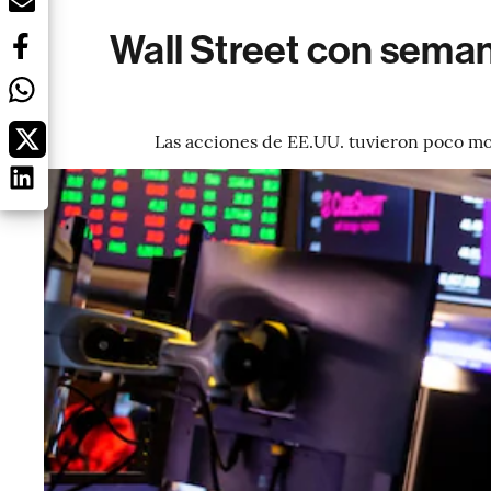
Wall Street con seman
Las acciones de EE.UU. tuvieron poco mov