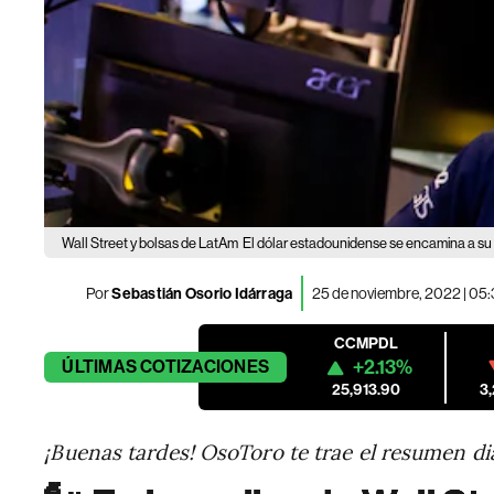
Wall Street y bolsas de LatAm
El dólar estadounidense se encamina a s
Por
Sebastián Osorio Idárraga
25 de noviembre, 2022 | 05
CCMPDL
+2.13%
ÚLTIMAS
COTIZACIONES
25,913.90
3
¡Buenas tardes! OsoToro te trae el resumen di