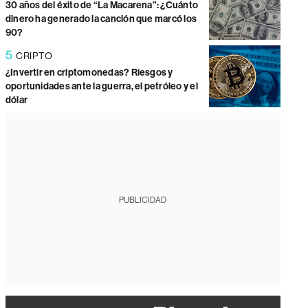
30 años del éxito de “La Macarena”: ¿Cuánto
dinero ha generado la canción que marcó los
90?
5
CRIPTO
¿Invertir en criptomonedas? Riesgos y
oportunidades ante la guerra, el petróleo y el
dólar
PUBLICIDAD