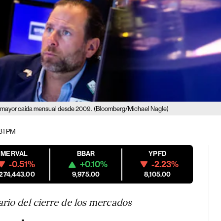
u mayor caída mensual desde 2009.
(Bloomberg/Michael Nagle)
:31 PM
MERVAL
BBAR
YPFD
-0.51%
+0.10%
-2.23%
,274,443.00
9,975.00
8,105.00
ario del cierre de los mercados