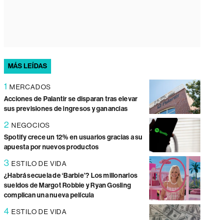
MÁS LEÍDAS
1
MERCADOS
Acciones de Palantir se disparan tras elevar
sus previsiones de ingresos y ganancias
2
NEGOCIOS
Spotify crece un 12% en usuarios gracias a su
apuesta por nuevos productos
3
ESTILO DE VIDA
¿Habrá secuela de ‘Barbie’? Los millonarios
sueldos de Margot Robbie y Ryan Gosling
complican una nueva película
4
ESTILO DE VIDA