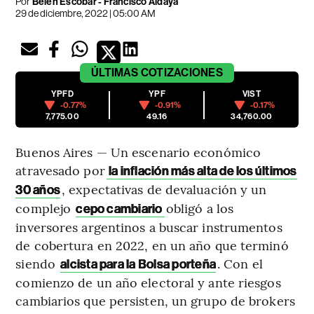
Por
Belén Escobar
-
Francisco Aldaya
29 de diciembre, 2022 | 05:00 AM
ÚLTIMAS
COTIZACIONES
YPFD
YPF
VIST
-0.77%
-0.91%
-0.17%
7,775.00
49.16
34,760.00
Buenos Aires — Un escenario económico
atravesado por
la inflación más alta de los últimos
, expectativas de devaluación y un
30 años
complejo
obligó a los
cepo cambiario
inversores argentinos a buscar instrumentos
de cobertura en 2022, en un año que terminó
siendo
. Con el
alcista para la Bolsa porteña
comienzo de un año electoral y ante riesgos
cambiarios que persisten, un grupo de brokers