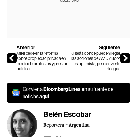
PUBLICIDAD
Anterior
Siguiente
Milei cede en la reforma
¿Hasta dónde pueden llegar
sobre propiedad privada en
las acciones de AMD? BofA
medio de protestas y presión
es optimista, pero advierte
política
riesgos
Convierta
Bloomberg Línea
en su fuente de
noticias
aquí
Belén Escobar
Reportera - Argentina