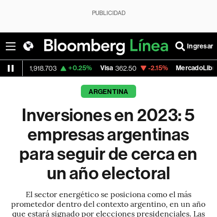
PUBLICIDAD
Ingresar
+0.25%
Visa
-2.15%
MercadoLibre
918.703
362.50
1,821.795
ARGENTINA
Inversiones en 2023: 5
empresas argentinas
para seguir de cerca en
un año electoral
El sector energético se posiciona como el más
prometedor dentro del contexto argentino, en un año
que estará signado por elecciones presidenciales. Las