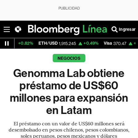
PUBLICIDAD
Ingresar
2%
ETH/USD
+0.49%
Visa
+0.52%
Merca
1,915.245
370.47
NEGOCIOS
Genomma Lab obtiene
préstamo de US$60
millones para expansión
en Latam
El préstamo con un valor de US$60 millones será
desembolsado en pesos chilenos, pesos colombianos,
soles peruanos, pesos mexicanos y dólares