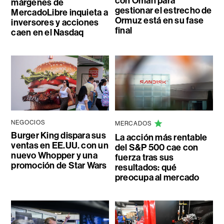
con Omán para
márgenes de
gestionar el estrecho de
MercadoLibre inquieta a
Ormuz está en su fase
inversores y acciones
final
caen en el Nasdaq
NEGOCIOS
MERCADOS
Burger King dispara sus
La acción más rentable
ventas en EE.UU. con un
del S&P 500 cae con
nuevo Whopper y una
fuerza tras sus
promoción de Star Wars
resultados: qué
preocupa al mercado