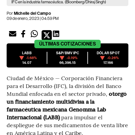
IFC en la industria farmacéutica.
(Bloomberg/Dhiraj Singh)
Por
Michelle del Campo
09 de enero, 2023 | 04:59 PM
ÚLTIMAS
COTIZACIONES
LABB
S&P/BMV IPC
DÓLAR SPOT
-1.68%
-0.19%
-0.26%
14.07
66,396.15
17.166
Ciudad de México — Corporación Financiera
para el Desarrollo (IFC), la división del Banco
Mundial enfocada en el sector privado,
otorgó
un financiamiento multidivisa a la
farmacéutica mexicana Genomma Lab
Internacional (LABB)
para impulsar el
despliegue de sus medicamentos de venta libre
en América Latina y el Caribe.