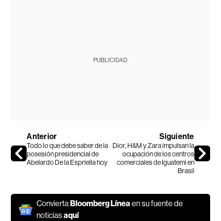
PUBLICIDAD
Anterior
Siguiente
Todo lo que debe saber de la
Dior, H&M y Zara impulsan la
posesión presidencial de
ocupación de los centros
Abelardo De la Espriella hoy
comerciales de Iguatemi en
Brasil
Convierta
Bloomberg Línea
en su fuente de
noticias
aquí