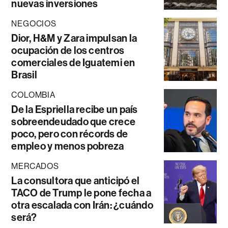
nuevas inversiones
NEGOCIOS
Dior, H&M y Zara impulsan la
ocupación de los centros
comerciales de Iguatemi en
Brasil
COLOMBIA
De la Espriella recibe un país
sobreendeudado que crece
poco, pero con récords de
empleo y menos pobreza
MERCADOS
La consultora que anticipó el
TACO de Trump le pone fecha a
otra escalada con Irán: ¿cuándo
será?