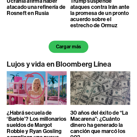
Ucrania afirma haber
Trump suspende
atacado una refinería de
ataques contra Irán ante
Rosneft en Rusia
la promesa de un pronto
acuerdo sobre el
estrecho de Ormuz
Cargar más
Lujos y vida en Bloomberg Línea
¿Habrá secuela de
30 años del éxito de “La
‘Barbie’? Los millonarios
Macarena”: ¿Cuánto
sueldos de Margot
dinero ha generado la
Robbie y Ryan Gosling
canción que marcó los