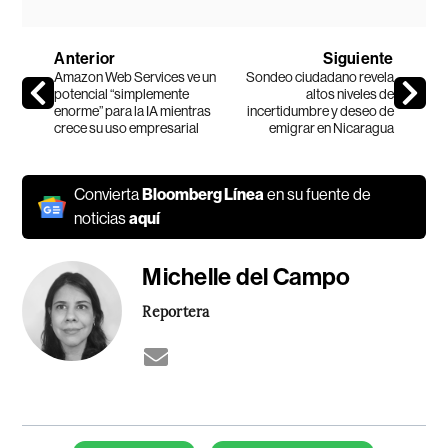
Anterior
Siguiente
Amazon Web Services ve un
Sondeo ciudadano revela
potencial “simplemente
altos niveles de
enorme” para la IA mientras
incertidumbre y deseo de
crece su uso empresarial
emigrar en Nicaragua
Convierta
Bloomberg Línea
en su fuente de
noticias
aquí
Michelle del Campo
Reportera
Temas de este artículo