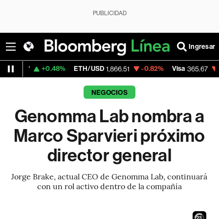
PUBLICIDAD
Ingresar
+0.48%
ETH/USD
-0.82%
Visa
-0.13%
Mer
1,866.51
365.67
NEGOCIOS
Genomma Lab nombra a
Marco Sparvieri próximo
director general
Jorge Brake, actual CEO de Genomma Lab, continuará
con un rol activo dentro de la compañía
22