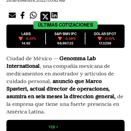
28 de noviembre, 2022 | 05:42 AM
ÚLTIMAS
COTIZACIONES
LABB
S&P/BMV IPC
DÓLAR SPOT
-0.41%
-0.36%
-0.10%
14.62
66,697.22
17.3259
Ciudad de México —
Genomma Lab
International
, una compañía mexicana de
medicamentos en mostrador y artículos de
cuidado personal,
anunció que Marco
Spavieri, actual director de operaciones,
asumirá en seis meses la dirección general,
de
la empresa que tiene una fuerte presencia en
América Latina.
VER +