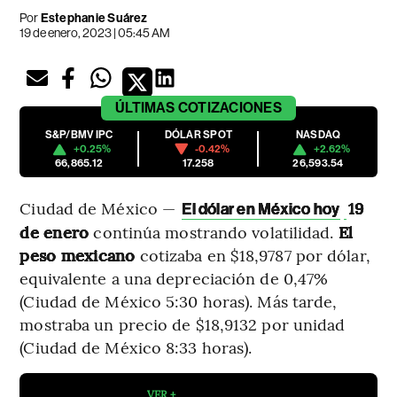
Por
Estephanie Suárez
19 de enero, 2023 | 05:45 AM
ÚLTIMAS
COTIZACIONES
S&P/BMV IPC
DÓLAR SPOT
NASDAQ
+0.25%
-0.42%
+2.62%
66,865.12
17.258
26,593.54
Ciudad de México —
19
El dólar en México hoy
de enero
continúa mostrando volatilidad.
El
peso mexicano
cotizaba en $18,9787 por dólar,
equivalente a una depreciación de 0,47%
(Ciudad de México 5:30 horas). Más tarde,
mostraba un precio de $18,9132 por unidad
(Ciudad de México 8:33 horas).
VER +