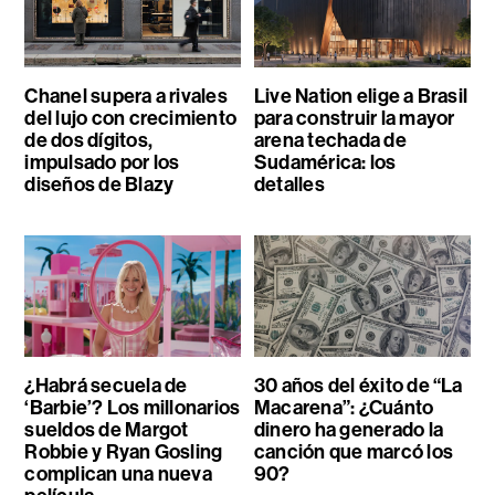
Chanel supera a rivales
Live Nation elige a Brasil
del lujo con crecimiento
para construir la mayor
de dos dígitos,
arena techada de
impulsado por los
Sudamérica: los
diseños de Blazy
detalles
¿Habrá secuela de
30 años del éxito de “La
‘Barbie’? Los millonarios
Macarena”: ¿Cuánto
sueldos de Margot
dinero ha generado la
Robbie y Ryan Gosling
canción que marcó los
complican una nueva
90?