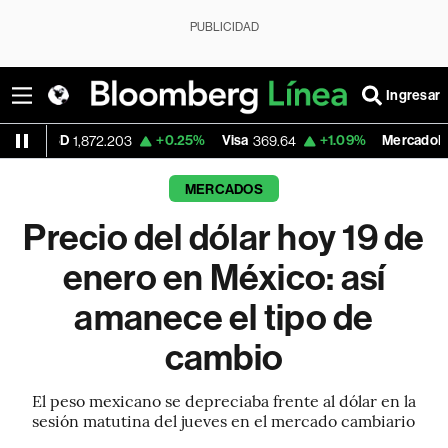
PUBLICIDAD
Ingresar
+0.25%
Visa
+1.09%
MercadoLibre
872.203
369.64
1,890.05
MERCADOS
Precio del dólar hoy 19 de
enero en México: así
amanece el tipo de
cambio
El peso mexicano se depreciaba frente al dólar en la
sesión matutina del jueves en el mercado cambiario