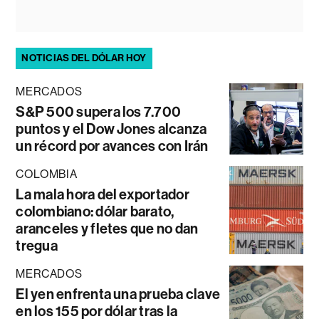
NOTICIAS DEL DÓLAR HOY
MERCADOS
S&P 500 supera los 7.700
puntos y el Dow Jones alcanza
un récord por avances con Irán
COLOMBIA
La mala hora del exportador
colombiano: dólar barato,
aranceles y fletes que no dan
tregua
MERCADOS
El yen enfrenta una prueba clave
en los 155 por dólar tras la