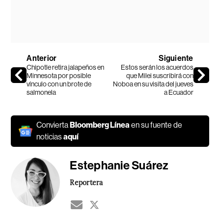
Anterior
Siguiente
Chipotle retira jalapeños en
Estos serán los acuerdos
Minnesota por posible
que Milei suscribirá con
vínculo con un brote de
Noboa en su visita del jueves
salmonela
a Ecuador
Convierta
Bloomberg Línea
en su fuente de
noticias
aquí
Estephanie Suárez
Reportera